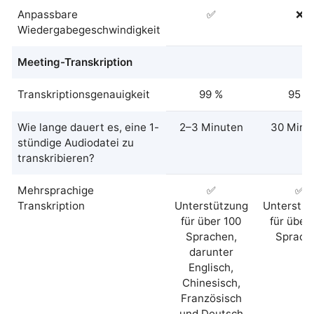
Anpassbare
✅
❌
Wiedergabegeschwindigkeit
Meeting-Transkription
Transkriptionsgenauigkeit
99 %
95 %
Wie lange dauert es, eine 1-
2–3 Minuten
30 Minu
stündige Audiodatei zu
transkribieren?
Mehrsprachige
✅
✅
Transkription
Unterstützung
Unterstüt
für über 100
für über
Sprachen,
Sprach
darunter
Englisch,
Chinesisch,
Französisch
und Deutsch