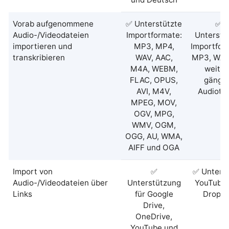
Vorab aufgenommene
✅ Unterstützte
✅
Audio-/Videodateien
Importformate:
Unterstü
importieren und
MP3, MP4,
Importfor
transkribieren
WAV, AAC,
MP3, WAV
M4A, WEBM,
weiter
FLAC, OPUS,
gängi
AVI, M4V,
Audioty
MPEG, MOV,
OGV, MPG,
WMV, OGM,
OGG, AU, WMA,
AIFF und OGA
Import von
✅
✅ Unterst
Audio-/Videodateien über
Unterstützung
YouTube
Links
für Google
Dropb
Drive,
OneDrive,
YouTube und