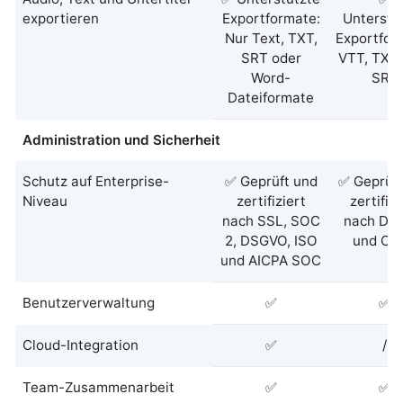
exportieren
Exportformate:
Unterstü
Nur Text, TXT,
Exportfor
SRT oder
VTT, TXT 
Word-
SRT
Dateiformate
Administration und Sicherheit
Schutz auf Enterprise-
✅ Geprüft und
✅ Geprüft
Niveau
zertifiziert
zertifizi
nach SSL, SOC
nach DS
2, DSGVO, ISO
und CP
und AICPA SOC
Benutzerverwaltung
✅
✅
Cloud-Integration
✅
/
Team-Zusammenarbeit
✅
✅