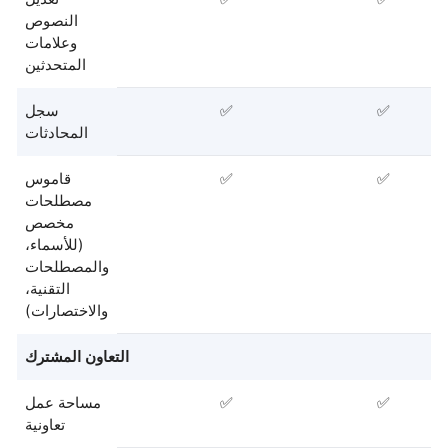
النصوص
وعلامات
المتحدثين
✅
✅
سجل
المحادثات
✅
✅
قاموس
مصطلحات
مخصص
(للأسماء،
والمصطلحات
التقنية،
والاختصارات)
التعاون المشترك
✅
✅
مساحة عمل
تعاونية