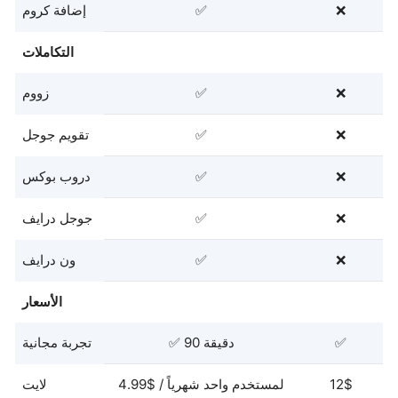
❌
✅
إضافة كروم
التكاملات
❌
✅
زووم
❌
✅
تقويم جوجل
❌
✅
دروب بوكس
❌
✅
جوجل درايف
❌
✅
ون درايف
الأسعار
✅
✅ 90 دقيقة
تجربة مجانية
12$
4.99$ لمستخدم واحد شهرياً /
لايت