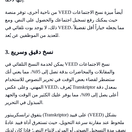
من ناحية أخرى، توفر منصة VEED أيضاً ميزة نسخ الاجتماعات
حيث يمكنك رفع تسجيل اجتماعك والحصول على النص. ومع
ذلك، لا يوجد بوت تلقائي في VEED، مما يجعله خياراً أقل تفضيلاً
للعديد من الموظفين عن بُعد.
3. نسخ دقيق وسريع
يمكن لخدمة النسخ التلقائي في VEED نسخ الاجتماعات
والمقابلات والمحاضرات بدقة تصل إلى 95%، مما يعني أنك
ستضطر لقضاء بعض الوقت في تحرير النصوص للاستخدام
المهني. وعلى عكس VEED، يُعرف Transkriptor بمعدل دقة
أعلى يصل إلى 99%، مما يوفر عليك الكثير من الوقت والجهد
المبذول في التحرير.
يتفوق ترانسكريبتور (Transkriptor) على فييد (VEED) بشكل
ملحوظ عند مقارنة سرعة التحويل، حيث تستغرق أداة فييد عادةً
نصف مدة التسجيل الصوتي أو المرئي لإنتاج النص؛ فإذا كان لديك