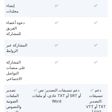
✅
✅
إنشاء
مجلدات
✅
✅
دعوة أعضاء
الفريق
للمشاركة
✅
✅
المشاركة عبر
الروابط
✅
✅
المشاركة
على منصات
التواصل
الاجتماعي
✅ دعم
✅ دعم تنسيقات التصدير: نص
تصدير
تنسيقات
عادي، أو ملفات TXT أو SRT أو
الملفات
التصدير:
Word
الصوتية
VTT أو TXT
والنصوص