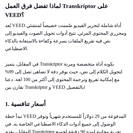
لماذا تفضل فرق العمل Transkriptor على
VEED؟
يُعد VEED أداة شاملة لتحرير الفيديو صُممت خصيصاً لمنشئي
ومحرري المحتوى المرئي. تتيح أدوات تحويل الصوت والفيديو إلى
نص فيه تفريغ الملفات بسرعة وكفاءة بالاستعانة بالذكاء
الاصطناعي.
في المقابل، يتميز Transkriptor بكونه أداة متخصصة ومرنة
لتحويل الكلام إلى نص، حيث يوفر دقة لا تضاهى تصل إلى 99%
مع إمكانية تفريغ وترجمة المحتوى إلى أكثر من 100 لغة. دعنا
نقارن بين Transkriptor و VEED بالتفصيل!
1. أسعار تنافسية
تبدأ خطة VEED المدفوعة من 29 دولاراً للمستخدم شهرياً وتوفر
الوصول إلى جميع أدوات الذكاء الاصطناعي الخاصة به. في
المقابل، يقدم Transkriptor تجربة مجانية لمدة 90 دقيقة لجميع