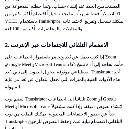
المستخدمين الجدد عند إنشاء حساب. وتبدأ خطته المدفوعة من
4.99 دولاراً فقط شهرياً، مما يجعله خياراً اقتصادياً أكثر بكثير من
VEED. باستخدام Transkriptor، يمكنك تسجيل وتفريغ الاجتماعات
والمقابلات والمحاضرات بأكثر من 100 لغة.
2. الانضمام التلقائي للاجتماعات عبر الإنترنت
إذا كنت تعمل عن بُعد وتحضر باستمرار اجتماعات على Zoom
وGoogle Meet وMicrosoft Teams، فأنت بحاجة إلى أداة نسخ ذكاء
اصطناعي موثوقة لتحويل الصوت إلى نص. يُعد Transkriptor أحد
هذه الأدوات الغنية بالميزات التي تجعل التعاون عن بُعد في غاية
السهولة.
ينضم بوت Transkriptor تلقائياً إلى اجتماعات Zoom أو Google
Meet أو Microsoft Teams لإنشاء نصوص دقيقة. وإذا كنت مشغولاً
جداً عن حضور الاجتماعات المجدولة، يمكنك الطلب من بوت
Transkriptor التلقائي الانضمام نيابة عنك وحفظ النصوص للرجوع
إليها لاحقاً.