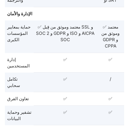
أو SRT
والترجمة
الإدارة والأمان
✅ معتمد
✅ معتمد وموثق من قِبل SSL و
حماية بمعايير
وموثق من
SOC 2 و GDPR و ISO و AICPA
المؤسسات
GDPR و
SOC
الكبرى
CPPA
✅
✅
إدارة
المستخدمين
/
✅
تكامل
سحابي
✅
✅
تعاون الفرق
✅
✅
تشفير وحماية
البيانات