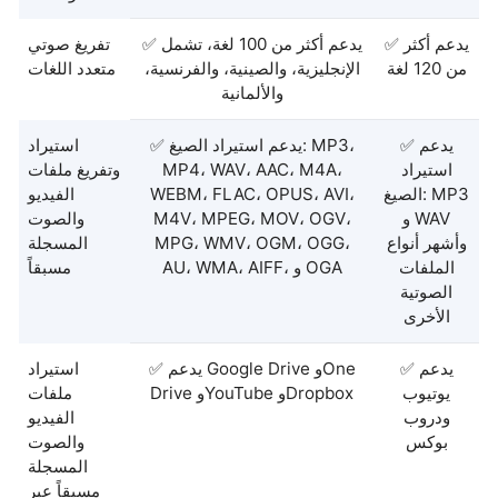
✅ يدعم أكثر
✅ يدعم أكثر من 100 لغة، تشمل
تفريغ صوتي
من 120 لغة
الإنجليزية، والصينية، والفرنسية،
متعدد اللغات
والألمانية
✅ يدعم
✅ يدعم استيراد الصيغ: MP3،
استيراد
استيراد
MP4، WAV، AAC، M4A،
وتفريغ ملفات
الصيغ: MP3
WEBM، FLAC، OPUS، AVI،
الفيديو
و WAV
M4V، MPEG، MOV، OGV،
والصوت
وأشهر أنواع
MPG، WMV، OGM، OGG،
المسجلة
الملفات
AU، WMA، AIFF، و OGA
مسبقاً
الصوتية
الأخرى
✅ يدعم
✅ يدعم Google Drive وOne
استيراد
يوتيوب
Drive وYouTube وDropbox
ملفات
ودروب
الفيديو
بوكس
والصوت
المسجلة
مسبقاً عبر