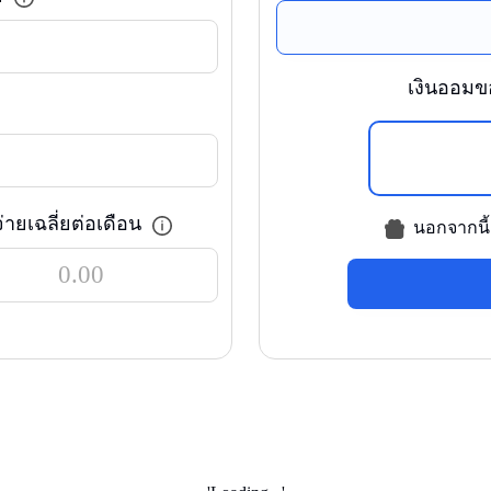
เงินออมขอ
จ่ายเฉลี่ยต่อเดือน
นอกจากนี้ค