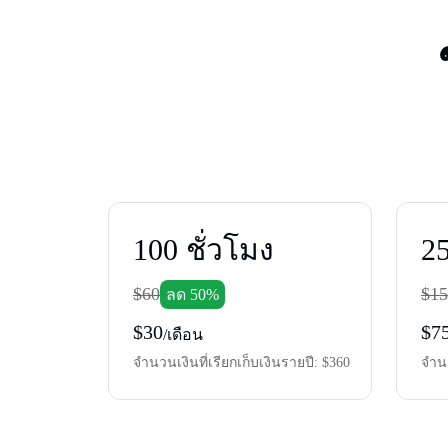
100
ชั่วโมง
2
$60
$15
ลด 50%
$30
$7
/เดือน
จํานวนเงินที่เรียกเก็บเงินรายปี:
$360
จําน