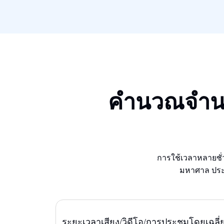
คํานวณจําน
การใช้เวลาหลายชั่
มหาศาล ประห
ระยะเวลาเสียง/วิดีโอ/การประชุมโดยเฉลี่