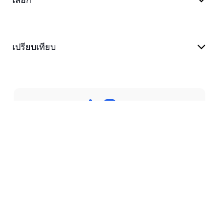
เปรียบเทียบ
นโยบายความเป็นส่วนตัว
ข้อกําหนดในการให้บริการ
สนับสนุน
บล็อก
customer@transkriptor.com
Dubai, UAE
©
2026
Transkriptor