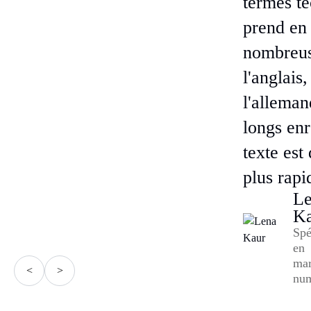
termes te
prend en
nombreus
l'anglais,
l'alleman
longs enr
texte es
plus rapi
L
K
Spé
en
mar
<
>
num