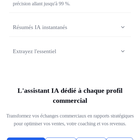
précision allant jusqu'à 99 %.
Résumés IA instantanés
Obtenez des comptes-rendus structurés incluant les sujets
clés, les décisions et les points de vigilance.
Extrayez l'essentiel
Identifiez les moments forts et les prochaines étapes sans
aucune prise de notes manuelle.
L'assistant IA dédié à chaque profil
commercial
Transformez vos échanges commerciaux en rapports stratégiques
pour optimiser vos ventes, votre coaching et vos revenus.