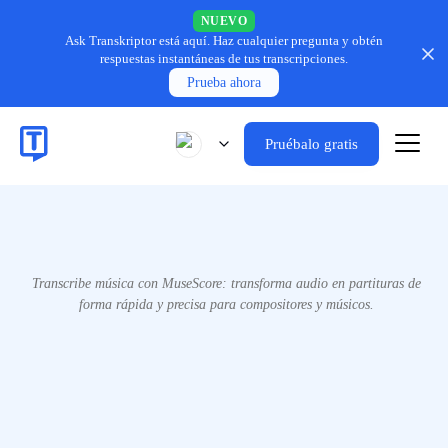
NUEVO
Ask Transkriptor está aquí.
Haz cualquier pregunta y obtén
respuestas instantáneas de tus transcripciones.
Prueba ahora
Pruébalo gratis
Transcribe música con MuseScore: transforma audio en partituras de
forma rápida y precisa para compositores y músicos.