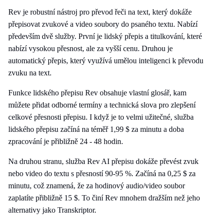
Rev je robustní nástroj pro převod řeči na text, který dokáže
přepisovat zvukové a video soubory do psaného textu. Nabízí
především dvě služby. První je lidský přepis a titulkování, které
nabízí vysokou přesnost, ale za vyšší cenu. Druhou je
automatický přepis, který využívá umělou inteligenci k převodu
zvuku na text.
Funkce lidského přepisu Rev obsahuje vlastní glosář, kam
můžete přidat odborné termíny a technická slova pro zlepšení
celkové přesnosti přepisu. I když je to velmi užitečné, služba
lidského přepisu začíná na téměř 1,99 $ za minutu a doba
zpracování je přibližně 24 - 48 hodin.
Na druhou stranu, služba Rev AI přepisu dokáže převést zvuk
nebo video do textu s přesností 90-95 %. Začíná na 0,25 $ za
minutu, což znamená, že za hodinový audio/video soubor
zaplatíte přibližně 15 $. To činí Rev mnohem dražším než jeho
alternativy jako Transkriptor.