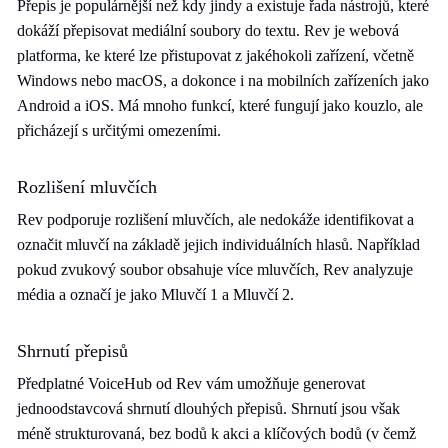
Přepis je populárnější než kdy jindy a existuje řada nástrojů, které
dokáží přepisovat mediální soubory do textu. Rev je webová
platforma, ke které lze přistupovat z jakéhokoli zařízení, včetně
Windows nebo macOS, a dokonce i na mobilních zařízeních jako
Android a iOS. Má mnoho funkcí, které fungují jako kouzlo, ale
přicházejí s určitými omezeními.
Rozlišení mluvčích
Rev podporuje rozlišení mluvčích, ale nedokáže identifikovat a
označit mluvčí na základě jejich individuálních hlasů. Například
pokud zvukový soubor obsahuje více mluvčích, Rev analyzuje
média a označí je jako Mluvčí 1 a Mluvčí 2.
Shrnutí přepisů
Předplatné VoiceHub od Rev vám umožňuje generovat
jednoodstavcová shrnutí dlouhých přepisů. Shrnutí jsou však
méně strukturovaná, bez bodů k akci a klíčových bodů (v čemž