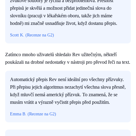
zvukové soubory je rychlá a bezproblémová. Přesnost
přepisů je skvělá a možnost přidat jedinečná slova do
slovníku (pracuji v lékařském oboru, takže jich máme
hodně) mi značně usnadňuje život, když dostanu přepis.
Scott K. (Recenze na G2)
Zatímco mnoho uživatelů shledalo Rev užitečným, někteří
poukázali na drobné nedostatky v nástroji pro převod řeči na text.
Automatický přepis Rev není ideální pro všechny přízvuky.
Při přepisu jejich algoritmus nezachytí všechna slova přesně,
když mluvčí nemá americký přízvuk. To znamená, že se
musím vrátit a výrazně vyčistit přepis před použitím.
Emma B. (Recenze na G2)