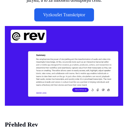
jazyků, a to za mnohem dostupnější cenu.
Vyzkoušet Transkriptor
Přehled Rev