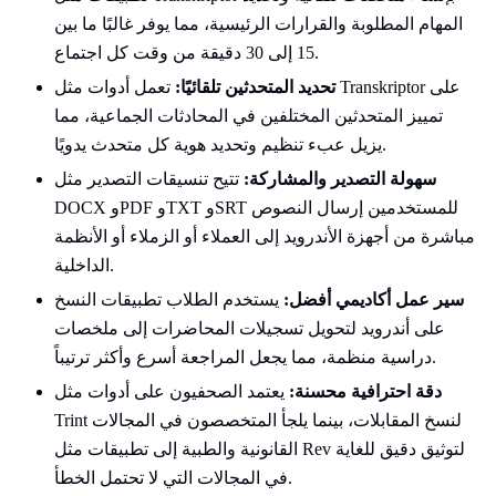
المهام المطلوبة والقرارات الرئيسية، مما يوفر غالبًا ما بين
15 إلى 30 دقيقة من وقت كل اجتماع.
تحديد المتحدثين تلقائيًا:
تعمل أدوات مثل Transkriptor على
تمييز المتحدثين المختلفين في المحادثات الجماعية، مما
يزيل عبء تنظيم وتحديد هوية كل متحدث يدويًا.
سهولة التصدير والمشاركة:
تتيح تنسيقات التصدير مثل
DOCX وPDF وTXT وSRT للمستخدمين إرسال النصوص
مباشرة من أجهزة الأندرويد إلى العملاء أو الزملاء أو الأنظمة
الداخلية.
سير عمل أكاديمي أفضل:
يستخدم الطلاب تطبيقات النسخ
على أندرويد لتحويل تسجيلات المحاضرات إلى ملخصات
دراسية منظمة، مما يجعل المراجعة أسرع وأكثر ترتيباً.
دقة احترافية محسنة:
يعتمد الصحفيون على أدوات مثل
Trint لنسخ المقابلات، بينما يلجأ المتخصصون في المجالات
القانونية والطبية إلى تطبيقات مثل Rev لتوثيق دقيق للغاية
في المجالات التي لا تحتمل الخطأ.