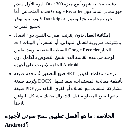
اليوم الأول. يقدم Otter 300 دقيقة مجانية شهرياً مع ميزة
تحديد المتحدثين. أما Google Recorder فهو مجاني تماماً دون
قيود، بينما يوفر Transkriptor تجربة مجانية تتيح الوصول
لجميع الميزات.
إمكانية العمل بدون إنترنت
: ميزات النسخ دون اتصال
بالإنترنت ضرورية للعمل الميداني، أو السفر، أو البيئات ذات
التغطية الضعيفة. ويعد تطبيق Google Recorder الخيار
الوحيد في هذه القائمة الذي ينسخ النصوص بالكامل دون
الحاجة لإنترنت على أجهزة Android.
صيغ التصدير
: تُستخدم صيغة SRT لترجمة مقاطع الفيديو،
وتُربط صيغة DOCX بأنظمة معالجة المستندات، بينما تسهل
صيغة PDF مشاركة الملفات مع العملاء أو الفرق. التأكد من
دعم الصيغ المطلوبة قبل الاشتراك يجنبك مشاكل التوافق
لاحقاً.
الخلاصة: ما هو أفضل تطبيق نسخ صوتي لأجهزة
Android؟