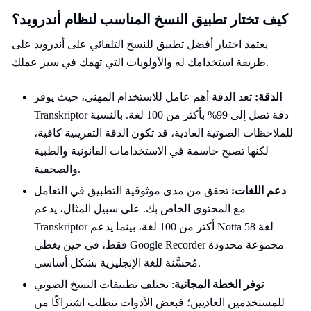
كيف تختار تطبيق النسخ المناسب لنظام أندرويد؟
يعتمد اختيار أفضل تطبيق للنسخ التلقائي على أندرويد على
طريقة استخدامك له والأولويات التي تهمك في سير عملك.
الدقة:
تعد الدقة أهم عامل للاستخدام المهني، حيث يوفر
Transkriptor دقة تصل إلى 99% بأكثر من 100 لغة. بالنسبة
للملاحظات الصوتية العادية، قد تكون الدقة التقريبية كافية،
لكنها تصبح حاسمة في الاستخدامات القانونية والطبية
والصحفية.
دعم اللغات:
تحقق من مدى موثوقية التطبيق في التعامل
مع المحتوى الخاص بك. على سبيل المثال، يدعم
Transkriptor أكثر من 100 لغة، بينما يدعم Notta 58 لغة
فقط، في حين يغطي Google Recorder مجموعة محدودة
مُحسَّنة للغة الإنجليزية بشكل أساسي.
توفر الخطة المجانية
: تختلف تطبيقات النسخ الصوتي
للمستخدمين العاديين؛ فبعض الأدوات تتطلب اشتراكًا من