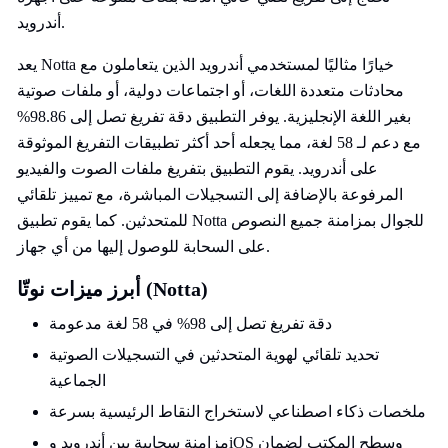
أندرويد.
يعد Notta خيارًا مثاليًا لمستخدمي أندرويد الذين يتعاملون مع
محادثات متعددة اللغات، أو اجتماعات دولية، أو ملفات صوتية
بغير اللغة الإنجليزية. يوفر التطبيق دقة تفريغ تصل إلى 98.86%
مع دعم لـ 58 لغة، مما يجعله أحد أكثر تطبيقات التفريغ الموثوقة
على أندرويد. يقوم التطبيق بتفريغ ملفات الصوت والفيديو
المرفوعة بالإضافة إلى التسجيلات المباشرة، مع تمييز تلقائي
للمتحدثين. كما يقوم تطبيق Notta للجوال بمزامنة جميع النصوص
على السحابة للوصول إليها من أي جهاز.
أبرز ميزات نوتّا (Notta)
دقة تفريغ تصل إلى 98% في 58 لغة مدعومة
تحديد تلقائي لهوية المتحدثين في التسجيلات الصوتية
الجماعية
ملخصات ذكاء اصطناعي لاستخراج النقاط الرئيسية بسرعة
مزامنة سحابية بين أندرويد وiOS وسطح المكتب لضمان