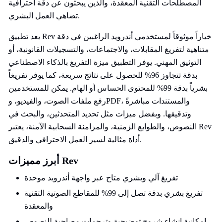
المصطلحات التقنية المعقدة، والذين يبحثون عن دقة احترافية
تضاهي العمل البشري.
يعد تطبيق Rev خياراً موثوقاً لمستخدمي أندرويد الراغبين في دقة
متناهية لتفريغ المقابلات، والاجتماعات، والتسجيلات القانونية، أو
التوثيق المهني. يوفر التطبيق ميزة التفريغ بالذكاء الاصطناعي
بدقة تتجاوز 96% للحصول على نتائج سريعة، كما يوفر تفريغاً
بشرياً بدقة 99% للمحتوى الحساس أو الهام. يمكن للمستخدمين
رفع ملفات الصوت، والفيديو، وPDF، والمستندات مباشرةً
وتدقيقها. وبفضل ميزات مثل تحديد المتحدثين، والبحث في
النصوص، والطوابع الزمنية، والمزامنة السحابية الآمنة، يعتبر Rev
أداة مثالية لسير العمل الاحترافي والدقيق.
أبرز مميزات Rev
تفريغ آلي وبشري متاح عبر واجهة أندرويد موحدة
تفريغ بشري بدقة تصل إلى 99% للمقاطع الصوتية التقنية
والمعقدة
إمكانية إنشاء شروح توضيحية وترجمات مصاحبة للنصوص