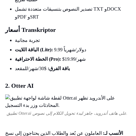
تصدير النصوص بتنسيقات متعددة تشمل TXT وDOCX
وPDF وSRT
أسعار Transkriptor
تجربة مجانية
9.99 دولار/شهرياً
الباقة اللايت (Lite):
$19.99/شهر
الخطة الاحترافية (Pro):
باقة الفرق:
$30/شهر/للمقعد
2. Otter AI
تطبيق Otter.ai على هاتف أندرويد، جاهز لبدء تحويل الكلام إلى نصوص.
الأنسب لـ:
العاملون عن بُعد والطلاب الذين يحتاجون إلى نسخ