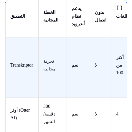
يدعم
بدون
الخطة
اللغات
نظام
التطبيق
اتصال
المجانية
أندرويد
أكثر
تجربة
من
لا
نعم
Transkriptor
مجانية
100
300
أوتر (Otter
4
لا
نعم
دقيقة/
AI)
الشهر