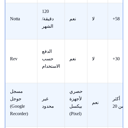
120
+58
لا
نعم
دقيقة/
Notta
الشهر
الدفع
+30
لا
نعم
حسب
Rev
الاستخدام
حصري
مسجل
أكثر
لأجهزة
غير
جوجل
نعم
من 20
بيكسل
محدود
(Google
Recorder)
(Pixel)