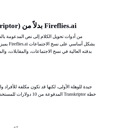
لماذا تختار الفرق ترانسكريبتور (Transkriptor) بدلاً من Fireflies.ai
بميزات 