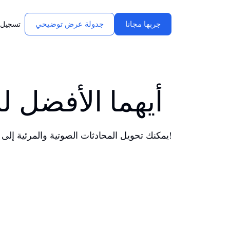
جربها مجانا
جدولة عرض توضيحي
تسجيل 
Transkriptor مقابل Fireflies.ai: أيهما ال
مع Transkriptor، البديل الأقوى لـ Fireflies.ai، يمكنك تحويل المحادثات الصوتية والمرئية إلى نصوص بأكثر من 100 لغة ودقة تصل إلى 99%. جربه الآن مجانًا!