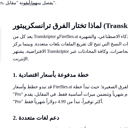
يعد كل من Transkriptor وFireflies.ai من أدوات تحويل الكلام إلى نص المدعومة بالذكاء الاصطناعي، والشهيرة
النسخ التي تتيح لك تفريغ الملفات بلغات متعددة. وبينما يركز Fireflies.ai بشكل أساسي على نسخ الاجتماعات
الافتراضية، يشتهر Transkriptor بدقته العالية في نسخ الاجتماعات، والمقابلات، والمحاضرات، وكافة المحادثات عبر
الإنترنت.
1. خطة مدفوعة بأسعار اقتصادية
قد تبدو خطط وأسعار Fireflies.ai جيدة للوهلة الأولى، لكنها قد تكون مكلفة للأفراد والفرق الصغيرة؛ حيث تبدأ خطة
"Pro" المدفوعة من 10 دولارات للمستخدم شهرياً وتتضمن ميزات أساسية فقط. في المقابل، يقدم Transkriptor خطة
"Pro" أكثر توفيراً، تبدأ من 4.99 دولاراً شهرياً فقط.
2. دعم لغات متعددة