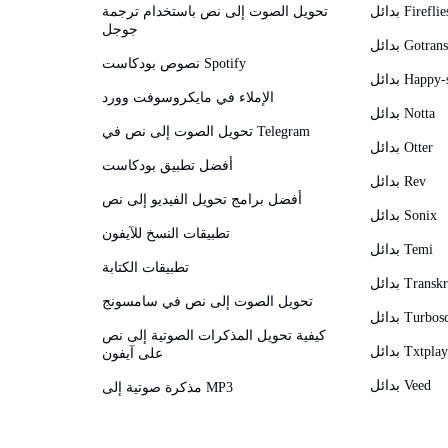
دائل Fireflies
تحويل الصوت إلى نص باستخدام ترجمة
جوجل
Gotranscrip
نصوص بودكاست Spotify
Happy-scri
الإملاء في مايكروسوفت وورد
بدائل Notta
تحويل الصوت إلى نص في Telegram
بدائل Otter
أفضل تطبيق بودكاست
بدائل Rev
أفضل برامج تحويل الفيديو إلى نص
بدائل Sonix
تطبيقات النسخ للآيفون
بدائل Temi
تطبيقات الكتابة
Transkripto
تحويل الصوت إلى نص في سامسونج
Turboscribe
كيفية تحويل المذكرات الصوتية إلى نص
بدائل Txtplay
على آيفون
بدائل Veed
مذكرة صوتية إلى MP3