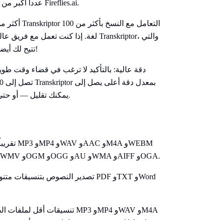
يدعم Transkriptor عدداً أكبر من اللغات ويوفر دقة نسخ أعلى مقارنة بمنافسه Fireflies.ai.
لغة. إذا كنت تعمل مع فريق عالمي أو ع
تتيح لك أيضاً ترجمة النصوص إلى أكثر من 100 لغة، مما يجعلها الخيار الأمثل!
دقة عالية: بالتأكيد لا ترغب في قضاء وقت طو
99%. مع Transkriptor، يمكنك تقليل — أو حتى إنهاء — عناء تحرير النصوص المنسوخة.
وFLAC وOPUS وAVI وM4V وMPEG وMOV وOGV وMPG وWMV وOGM وOGG وAU وWMA وAIFF وOGA.