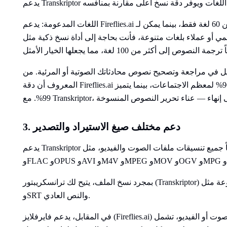
اللغات المدعومة: يدعم Fireflies.ai أكثر من 60 لغة فقط، بينما يمكن لـ Transkriptor التعامل مع النسخ بأكثر من 100
ملاء بلغات متنوعة، فأنت بحاجة إلى أداة نسخ ذكية مثل Transkriptor، والتي
يل في مراجعة وتصحيح نصوص محادثاتك الصوتية أو المرئية. من
المعروف أن دقة Fireflies.ai تصل إلى 90% لمعظم الاجتماعات، بينما يتميز Transkriptor بمعدل دقة أعلى يصل إلى
3. دعم مختلف صيغ الاستيراد والتصدير
يدعم Transkriptor تقريباً جميع تنسيقات ملفات الصوت والفيديو، مثل MP3 وMP4 وWAV وAAC وM4A وWEBM
بمجرد نسخ الملف، يتيح لك ترانسكريبتور (Transkriptor) تصدير النصوص بتنسيقات متنوعة مثل PDF وTXT وWord
وSRT والنص العادي.
في المقابل، يدعم فايرفلايز (Fireflies.ai) تنسيقات أقل لملفات الصوت أو الفيديو، تشمل MP3 وMP4 وWAV وM4A