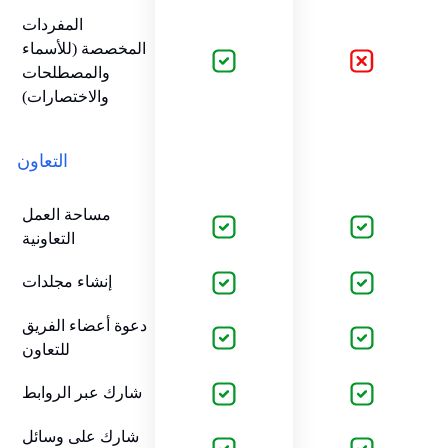
المفردات
المخصصة (للأسماء
والمصطلحات
والاختصارات)
التعاون
مساحة العمل
التعاونية
إنشاء مجلدات
دعوة أعضاء الفريق
للتعاون
شارك عبر الروابط
شارك على وسائل