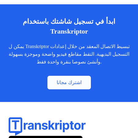
ابدأ في تسجيل شاشتك باستخدام
Transkriptor
يمكن ل Transkriptor تبسيط الاتصال المعقد من خلال إعدادات
التسجيل البديهية. التقط مقاطع فيديو واضحة وموجزة بسهولة
وأنشئ نصوصا بنقرة واحدة فقط.
اشترك مجانا