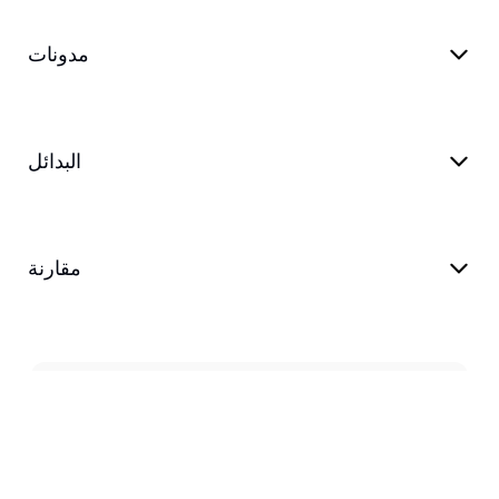
مدونات
البدائل
مقارنة
المدونة
دعم
شروط الخدمة
سياسة الخصوصية
customer@transkriptor.com
Dubai, UAE