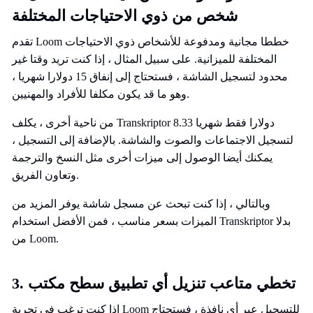
شخص من ذوي الاحتياجات المختلفة
تقدم Loom خططا مجانية ومدفوعة للأشخاص ذوي الاحتياجات
المختلفة للميزانية. على سبيل المثال ، إذا كنت تريد وقتا غير
محدود لتسجيل الشاشة ، فستحتاج إلى إنفاق 15 دولارا شهريا ،
وهو ما قد يكون مكلفا للأفراد والمهنيين.
من ناحية أخرى ، يكلف Transkriptor 8.33 دولارا فقط شهريا
لتسجيل الاجتماعات والصوت والشاشة. بالإضافة إلى التسجيل ،
يمكنك أيضا الوصول إلى ميزات أخرى مثل النسخ والترجمة
وتعاون الفريق.
وبالتالي ، إذا كنت تبحث عن مسجل شاشة يوفر المزيد من
الميزات بسعر مناسب ، فمن الأفضل استخدام Transkriptor بدلا
من Loom.
3. تخطي متاعب تنزيل أي تطبيق سطح مكتب
إذا كنت ترغب في تجربة Loom للتسجيل عبر أي نافذة ، فستحتاج