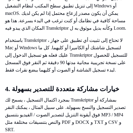
إلى تنزيل تطبيق سطح المكتب لنظام التشغيل Windows أو
macOS. يمكن أن يكون مصدر إزعاج محتمل إذا لم يكن لديك
مساحة كافية في نظامك أو كنت ترغب في البدء بسرعة. هذا هو
المكان الذي يبدو فيه Transkriptor وكأنه بديل موثوق به ل Loom.
باستخدام Transkriptor ، لا تحتاج إلى تثبيت أي تطبيق على جهاز
Mac أو Windows لتسجيل شاشتك أو الكاميرا أو كليهما. كل ما
عليك فعله هو تسجيل الدخول إلى Transkriptor للتسجيل للحصول
على نسخة تجريبية مجانية مدتها 90 دقيقة ثم النقر فوق المسجل
لبدء تسجيل الشاشة أو الصوت أو كليهما ببضع نقرات فقط.
4. خيارات مشاركة متعددة للتصدير بسهولة
بمجرد اكتمال التسجيل ، يسمح لك Transkriptor بمشاركة أو
تصدير التسجيل والنسخ بسهولة. على سبيل المثال ، يمكنك النقر
فوق أيقونة التنزيل لتصدير الصوت / الفيديو بتنسيق MP3 / MP4
والنص بتنسيقات مختلفة مثل PDF و DOCX و TXT و CSV و
SRT.