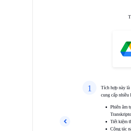
T
1
Tích hợp này là
cung cấp nhiều l
Phiên âm t
Transkripto
Tiết kiệm t
Cộng tác n
Trước