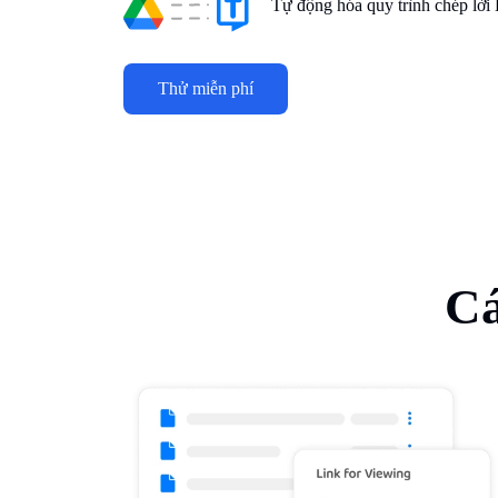
Tự động hóa quy trình chép lời
Thử miễn phí
Cá