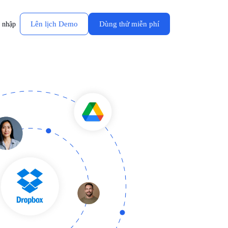
Lên lịch Demo
Dùng thử miễn phí
 nhập