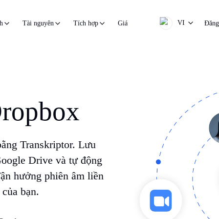
VI
Giá
Đăng
h
Tài nguyên
Tích hợp
Dropbox
ằng Transkriptor. Lưu
Google Drive và tự động
 Tận hưởng phiên âm liền
 của bạn.