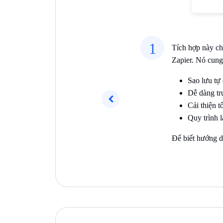
1
Tích hợp này ch
Zapier. Nó cung 
Sao lưu tự
Dễ dàng tr
Cải thiện t
Trước
Quy trình l
Để biết hướng d