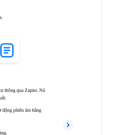
x.
or thông qua Zapier. Nó
uất:
tự động phiên âm bằng
àng.
Sau