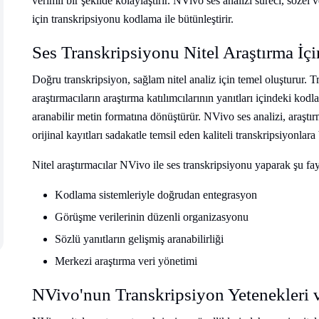
verimli bir şekilde kolaylaştırır. NVivo ses analizi süreci, sözel 
için transkripsiyonu kodlama ile bütünleştirir.
Ses Transkripsiyonu Nitel Araştırma İç
Doğru transkripsiyon, sağlam nitel analiz için temel oluşturur. T
araştırmacıların araştırma katılımcılarının yanıtları içindeki kodl
aranabilir metin formatına dönüştürür. NVivo ses analizi, araştır
orijinal kayıtları sadakatle temsil eden kaliteli transkripsiyonlara 
Nitel araştırmacılar NVivo ile ses transkripsiyonu yaparak şu fay
Kodlama sistemleriyle doğrudan entegrasyon
Görüşme verilerinin düzenli organizasyonu
Sözlü yanıtların gelişmiş aranabilirliği
Merkezi araştırma veri yönetimi
NVivo'nun Transkripsiyon Yetenekleri v