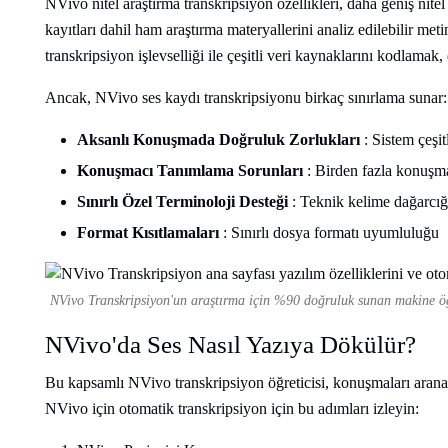
NVivo nitel araştırma transkripsiyon özellikleri, daha geniş nitel 
kayıtları dahil ham araştırma materyallerini analiz edilebilir met
transkripsiyon işlevselliği ile çeşitli veri kaynaklarını kodlama
Ancak, NVivo ses kaydı transkripsiyonu birkaç sınırlama sunar:
Aksanlı Konuşmada Doğruluk Zorlukları
: Sistem çeşi
Konuşmacı Tanımlama Sorunları
: Birden fazla konuşma
Sınırlı Özel Terminoloji Desteği
: Teknik kelime dağarcığ
Format Kısıtlamaları
: Sınırlı dosya formatı uyumluluğu
NVivo Transkripsiyon'un araştırma için %90 doğruluk sunan makine öğ
NVivo'da Ses Nasıl Yazıya Dökülür?
Bu kapsamlı NVivo transkripsiyon öğreticisi, konuşmaları aranab
NVivo için otomatik transkripsiyon için bu adımları izleyin: