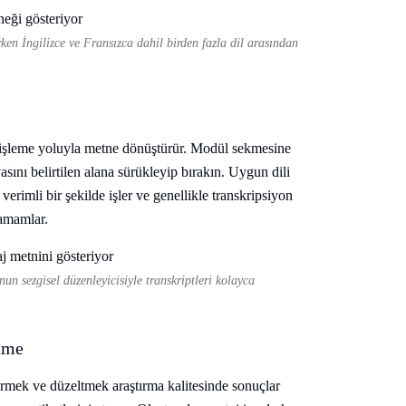
rken İngilizce ve Fransızca dahil birden fazla dil arasından
k işleme yoluyla metne dönüştürür. Modül sekmesine
asını belirtilen alana sürükleyip bırakın. Uygun dili
erimli bir şekilde işler ve genellikle transkripsiyon
tamamlar.
un sezgisel düzenleyicisiyle transkriptleri kolayca
tme
irmek ve düzeltmek araştırma kalitesinde sonuçlar