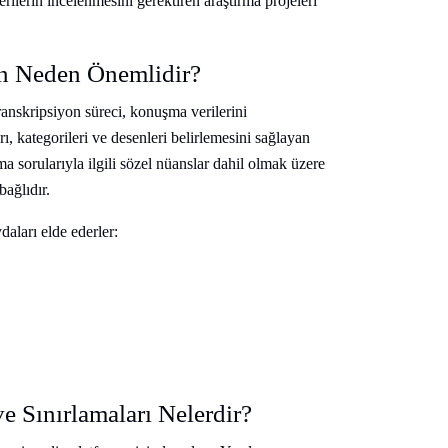
verilerin incelenmesini gerektiren araştırma projeleri
in Neden Önemlidir?
ranskripsiyon süreci, konuşma verilerini
arı, kategorileri ve desenleri belirlemesini sağlayan
ma sorularıyla ilgili sözel nüanslar dahil olmak üzere
bağlıdır.
daları elde ederler:
e Sınırlamaları Nelerdir?