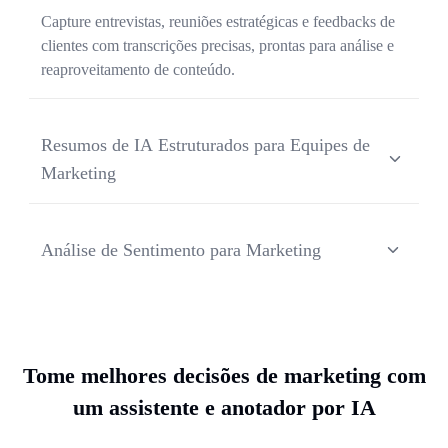
Capture entrevistas, reuniões estratégicas e feedbacks de
clientes com transcrições precisas, prontas para análise e
reaproveitamento de conteúdo.
Resumos de IA Estruturados para Equipes de
Marketing
Identifique temas centrais, feedbacks de mensagens,
pontos de decisão e próximos passos de forma consistente
Análise de Sentimento para Marketing
em todas as entrevistas e discussões.
Detecte sentimentos positivos, negativos e neutros em
entrevistas e grupos de foco para identificar gatilhos
emocionais e objeções.
Tome melhores decisões de marketing com
um assistente e anotador por IA