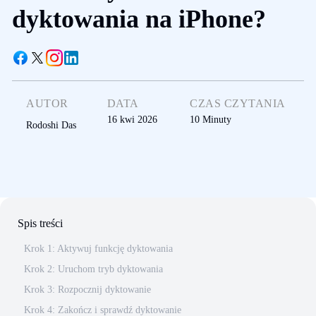
dyktowania na iPhone?
AUTOR
DATA
CZAS CZYTANIA
16 kwi 2026
10
Minuty
Rodoshi Das
Spis treści
Krok 1: Aktywuj funkcję dyktowania
Krok 2: Uruchom tryb dyktowania
Krok 3: Rozpocznij dyktowanie
Krok 4: Zakończ i sprawdź dyktowanie