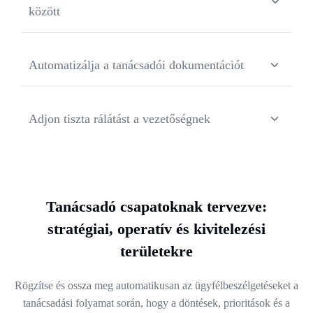
között
Ossza meg a kereshető transzkripciókat és összefoglalókat
a tanácsadók, menedzserek és kivitelező csapatok között,
Automatizálja a tanácsadói dokumentációt
minimalizálva az információvesztést az átadások és
projektváltások során.
Generáljon automatikusan transzkripciókat és jegyzeteket,
így csapata kevesebb időt tölt adminisztrációval, és többet
Adjon tiszta rálátást a vezetőségnek
fókuszálhat az ügyfél céljainak megvalósítására.
Segítsen az igazgatóknak és projektvezetőknek az
ügyfélbeszélgetések áttekintésében, az irányvonal
megerősítésében és a kockázatok korai felismerésében a
hozzáférhető jegyzőkönyvek révén.
Tanácsadó csapatoknak tervezve:
stratégiai, operatív és kivitelezési
területekre
Rögzítse és ossza meg automatikusan az ügyfélbeszélgetéseket a
tanácsadási folyamat során, hogy a döntések, prioritások és a