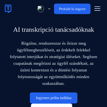
Probald ki ingyen
AI transkripció tanácsadóknak
Rögzítse, rendszerezze és őrizze meg
ügyfélmegbeszéléseit, az érdekelt felekkel
folytatott interjúkat és stratégiai üléseket. Segítsen
csapatának megőrizni az ügyfél szándékait, az
üzleti kontextust és a döntési folyamat
folytonosságát az együttműködés minden
szakaszában.
Ingyenes próba indítása