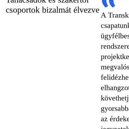
csoportok bizalmát élvezve
A Transkr
csapatun
ügyfélbe
rendszere
projektke
megvalós
felidézhe
elhangzo
követhetj
gyorsabb
az érdeke