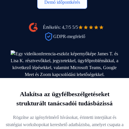
Demó időpontkérés
Értékelés: 4,7/5
5/5
GDPR-megfelelő
Alakítsa az ügyfélbeszélgetéseket
strukturált tanácsadói tudásbázissá
Rögzítse az igényfelmérő hívásokat, érintetti interjúkat és
stratégiai workshopokat kereshető adatbázisba, amelyet csapata a