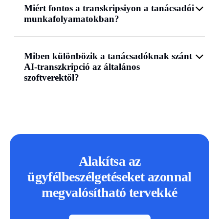
Miért fontos a transkripsiyon a tanácsadói
munkafolyamatokban?
Miben különbözik a tanácsadóknak szánt
AI-transzkripció az általános
szoftverektől?
Alakítsa az
ügyfélbeszélgetéseket azonnal
megvalósítható tervekké