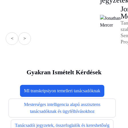
jegyzetek
Jo
Me
Tan
sza
Sen
<
>
Pro
Gyakran Ismételt Kérdések
MI transkripsiyon temelleri tanácsadóknak
Mesterséges intelligencia alapú asszisztens
tanácsadóknak és ügyfélhívásokhoz
Tanácsadói jegyzetek, összefoglalók és kereshetőség