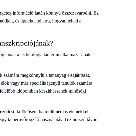
ngeteg információ láttán könnyű összezavarodni. Ez
djait, és tippeket ad arra, hogyan teheti a
ranszkripciójának?
lágítanak a technológia tantermi alkalmazásának
k számára megkönnyíti a tananyag elsajátítását,
 élők vagy más speciális igényű tanulók számára.
gfelelőbb időpontban készíthessenek minőségi
eleződést, különösen, ha multimédiás elemekkel –
 Egy képernyőrögzítő használatával ez hosszú távon