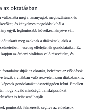
a az oktatásban
n változtatta meg a tananyagok megosztásának és
elkezőket, és kényelmes megoldást kínál a
vány egyik legfontosabb következményévé vált.
időt takarít meg azoknak a diákoknak, akik a
züneteiben – esetleg elfelejtenék gondolataikat. Ez
t kapjon az érdemi vitákban való részvételre, és
forradalmasítják az oktatást, beleértve az előadások
 teszik a vitákban való részvételt azon diákoknak is,
 képesek gondolataikat összefüggően leírni. Emellett
tal, hogy kiváló minőségű transkripsziókat
téséhez is felhasználhatják.
ések pontosabb felmérését, segítve az előadások