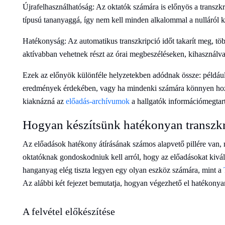
Újrafelhasználhatóság: Az oktatók számára is előnyös a transzk
típusú tananyaggá, így nem kell minden alkalommal a nulláról k
Hatékonyság: Az automatikus transzkripció időt takarít meg, töb
aktívabban vehetnek részt az órai megbeszéléseken, kihasználva
Ezek az előnyök különféle helyzetekben adódnak össze: például
eredmények érdekében, vagy ha mindenki számára könnyen hozzá
kiaknázná az
előadás-archívumok
a hallgatók információmegtart
Hogyan készítsünk hatékonyan transzkr
Az előadások hatékony átírásának számos alapvető pillére van, 
oktatóknak gondoskodniuk kell arról, hogy az előadásokat kiv
hanganyag elég tiszta legyen egy olyan eszköz számára, mint a
Az alábbi két fejezet bemutatja, hogyan végezhető el hatékonyan
A felvétel előkészítése