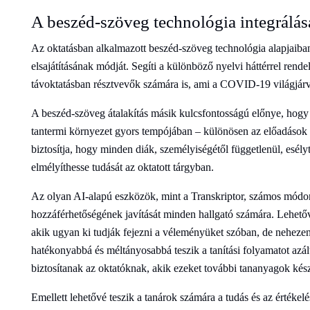
A beszéd-szöveg technológia integrálás
Az oktatásban alkalmazott beszéd-szöveg technológia alapjaiba
elsajátításának módját. Segíti a különböző nyelvi háttérrel rend
távoktatásban résztvevők számára is, ami a COVID-19 világjár
A beszéd-szöveg átalakítás másik kulcsfontosságú előnye, hogy 
tantermi környezet gyors tempójában – különösen az előadások s
biztosítja, hogy minden diák, személyiségétől függetlenül, esély
elmélyíthesse tudását az oktatott tárgyban.
Az olyan AI-alapú eszközök, mint a Transkriptor, számos módon 
hozzáférhetőségének javítását minden hallgató számára. Lehetővé
akik ugyan ki tudják fejezni a véleményüket szóban, de nehezen
hatékonyabbá és méltányosabbá teszik a tanítási folyamatot azál
biztosítanak az oktatóknak, akik ezeket további tananyagok készí
Emellett lehetővé teszik a tanárok számára a tudás és az értékel