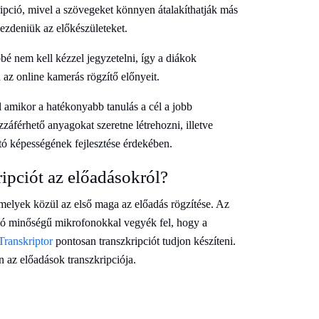
ripció, mivel a szövegeket könnyen átalakíthatják más
ezdeniük az előkészületeket.
bé nem kell kézzel jegyzetelni, így a diákok
 az online kamerás rögzítő előnyeit.
 amikor a hatékonyabb tanulás a cél a jobb
férhető anyagokat szeretne létrehozni, illetve
ó képességének fejlesztése érdekében.
ipciót az előadásokról?
melyek közül az első maga az előadás rögzítése. Az
áló minőségű mikrofonokkal vegyék fel, hogy a
Transkriptor
pontosan transzkripciót tudjon készíteni.
 az előadások transzkripciója.