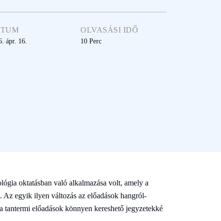
ÁTUM
OLVASÁSI IDŐ
. ápr. 16.
10
Perc
ógia oktatásban való alkalmazása volt, amely a
 Az egyik ilyen változás az előadások hangról-
l a tantermi előadások könnyen kereshető jegyzetekké