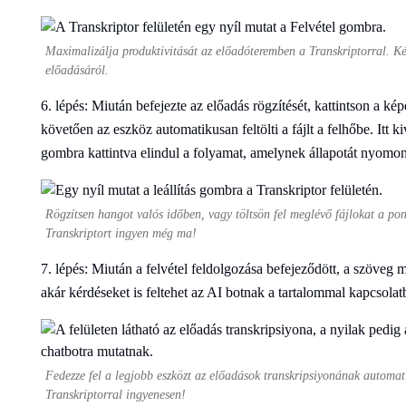
Maximalizálja produktivitását az előadóteremben a Transkriptorral. K
előadásáról.
6. lépés: Miután befejezte az előadás rögzítését, kattintson a kép
követően az eszköz automatikusan feltölti a fájlt a felhőbe. Itt ki
gombra kattintva elindul a folyamat, amelynek állapotát nyomo
Rögzítsen hangot valós időben, vagy töltsön fel meglévő fájlokat a pon
Transkriptort ingyen még ma!
7. lépés: Miután a felvétel feldolgozása befejeződött, a szöveg 
akár kérdéseket is feltehet az AI botnak a tartalommal kapcsolat
Fedezze fel a legjobb eszközt az előadások transkripsiyonának automat
Transkriptorral ingyenesen!