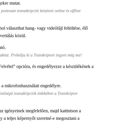
pontosan transzkripciót készíteni online és offline
hol választhat hang- vagy videófájl feltöltése, élő
vertálás közül.
szközt. Próbálja ki a Transkriptort ingyen még ma!
 „Felvétel” opcióra, és engedélyezze a készülékének a
minőségű transzkripciók érdekében a Transkriptor
 az igényeinek megfelelően, majd kattintson a
y a teljes képernyőt szeretné-e megosztani a