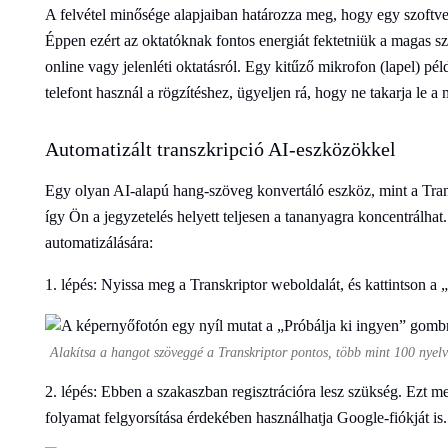
A felvétel minősége alapjaiban határozza meg, hogy egy szoftve
Éppen ezért az oktatóknak fontos energiát fektetniük a magas s
online vagy jelenléti oktatásról. Egy kitűző mikrofon (lapel) pé
telefont használ a rögzítéshez, ügyeljen rá, hogy ne takarja le a 
Automatizált transzkripció AI-eszközökkel
Egy olyan AI-alapú hang-szöveg konvertáló eszköz, mint a Transk
így Ön a jegyzetelés helyett teljesen a tananyagra koncentrálhat.
automatizálására:
1. lépés: Nyissa meg a Transkriptor weboldalát, és kattintson a
Alakítsa a hangot szöveggé a Transkriptor pontos, több mint 100 nyelv
2. lépés: Ebben a szakaszban regisztrációra lesz szükség. Ezt me
folyamat felgyorsítása érdekében használhatja Google-fiókját is.