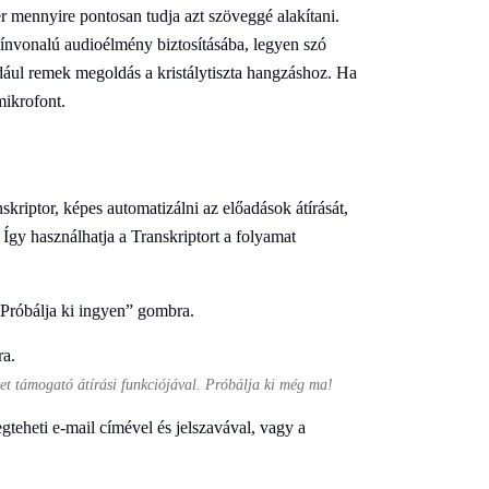
r mennyire pontosan tudja azt szöveggé alakítani.
zínvonalú audioélmény biztosításába, legyen szó
ldául remek megoldás a kristálytiszta hangzáshoz. Ha
mikrofont.
riptor, képes automatizálni az előadások átírását,
 Így használhatja a Transkriptort a folyamat
 „Próbálja ki ingyen” gombra.
et támogató átírási funkciójával. Próbálja ki még ma!
gteheti e-mail címével és jelszavával, vagy a