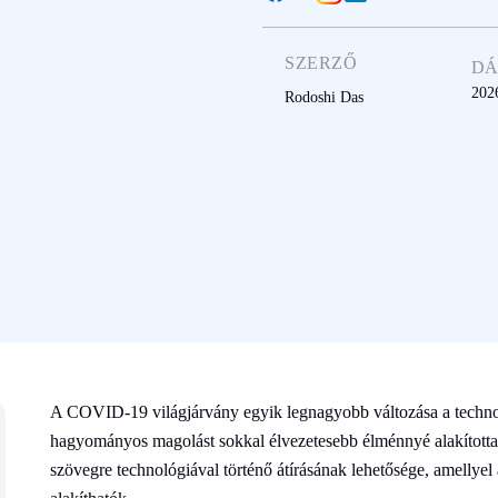
SZERZŐ
D
2026
Rodoshi Das
A COVID-19 világjárvány egyik legnagyobb változása a technol
hagyományos magolást sokkal élvezetesebb élménnyé alakította.
szövegre technológiával történő átírásának lehetősége, amellye