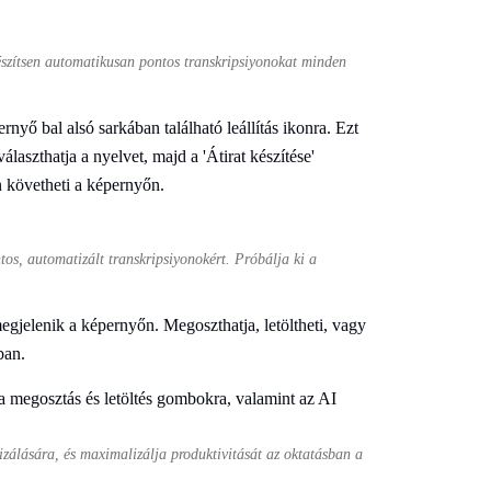
észítsen automatikusan pontos transkripsiyonokat minden
ernyő bal alsó sarkában található leállítás ikonra. Ezt
választhatja a nyelvet, majd a 'Átirat készítése'
n követheti a képernyőn.
tos, automatizált transkripsiyonokért. Próbálja ki a
megjelenik a képernyőn. Megoszthatja, letöltheti, vagy
ban.
izálására, és maximalizálja produktivitását az oktatásban a