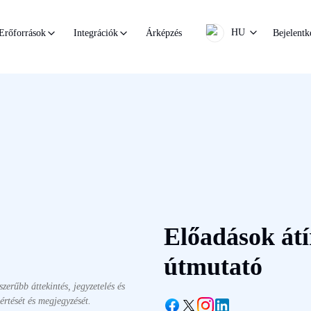
HU
Árképzés
Bejelentk
Erőforrások
Integrációk
Előadások átí
útmutató
szerűbb áttekintés, jegyzetelés és
rtését és megjegyzését.