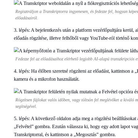
Regisztráljon a Transkriptorra ingyenesen, és fedezze fel, hogyan képes 
előadásairól.
3. lépés: A bejelentkezés után a platform vezérlőpultjára kerül, a
előadás rögzítése, illetve felhőből vagy YouTube-ról történő kon
Fedezze fel az előadásaihoz elérhető legjobb AI-alapú transzkripciós e
4. lépés: Ha élőben szeretné rögzíteni az előadást, kattintson a
kamera és a mikrofon használatát.
Rögzítsen fájlokat valós időben, vagy töltsön fel meglévőket a kiváló 
segítségével.
5. lépés: A következő oldalon adja meg a rögzítési beállításokat
„Felvétel” gombra. Ezután válassza ki, hogy egy adott lapot vag
Transkriptorral, és kattintson a „Megosztás” gombra.