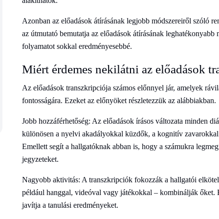
alakíthatók.
Azonban az előadások átírásának legjobb módszereiről szóló re
az útmutató bemutatja az előadások átírásának leghatékonyabb mó
folyamatot sokkal eredményesebbé.
Miért érdemes nekilátni az előadások t
Az előadások transzkripciója számos előnnyel jár, amelyek rávi
fontosságára. Ezeket az előnyöket részletezzük az alábbiakban.
Jobb hozzáférhetőség: Az előadások írásos változata minden diá
különösen a nyelvi akadályokkal küzdők, a kognitív zavarokkal
Emellett segít a hallgatóknak abban is, hogy a számukra legme
jegyzeteket.
Nagyobb aktivitás: A transzkripciók fokozzák a hallgatói elköt
például hanggal, videóval vagy játékokkal – kombinálják őket.
javítja a tanulási eredményeket.