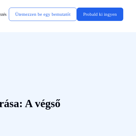
Ütemezzen be egy bemutatót
Probald ki ingyen
ezés
rása: A végső