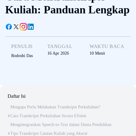
Kuliah: Panduan Lengkap
PENULIS
TANGGAL
WAKTU BACA
16 Apr 2026
10
Menit
Rodoshi Das
Daftar Isi
Mengapa Perlu Melakukan Transkripsi Perkuliahan?
Cara Transkripsi Perkuliahan Secara Efisien
Mengintegrasikan Speech-to-Text dalam Dunia Pendidikan
Tips Transkripsi Catatan Kuliah yang Akurat