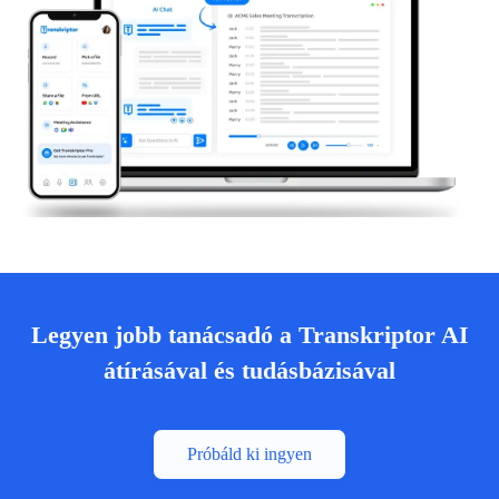
Legyen jobb tanácsadó a Transkriptor AI
átírásával és tudásbázisával
Próbáld ki ingyen