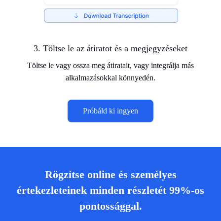
3. Töltse le az átiratot és a megjegyzéseket
Töltse le vagy ossza meg átiratait, vagy integrálja más
alkalmazásokkal könnyedén.
Próbáld ki ingyen
Rögzítse online és személyes
értekezleteinek minden részletét 99%-os
pontossággal.