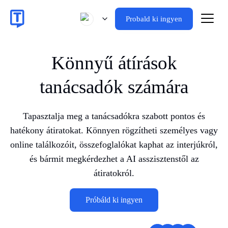
Probald ki ingyen
Könnyű átírások
tanácsadók számára
Tapasztalja meg a tanácsadókra szabott pontos és
hatékony átiratokat. Könnyen rögzítheti személyes vagy
online találkozóit, összefoglalókat kaphat az interjúkról,
és bármit megkérdezhet a AI asszisztenstől az
átiratokról.
Próbáld ki ingyen