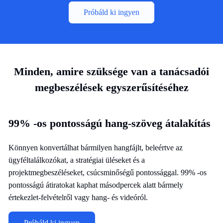
Próbáld ki ingyen
Minden, amire szüksége van a tanácsadói
megbeszélések egyszerűsítéséhez
99% -os pontosságú hang-szöveg átalakítás
Könnyen konvertálhat bármilyen hangfájlt, beleértve az
ügyféltalálkozókat, a stratégiai üléseket és a
projektmegbeszéléseket, csúcsminőségű pontossággal. 99% -os
pontosságú átiratokat kaphat másodpercek alatt bármely
értekezlet-felvételről vagy hang- és videóról.
Próbáld ki ingyen