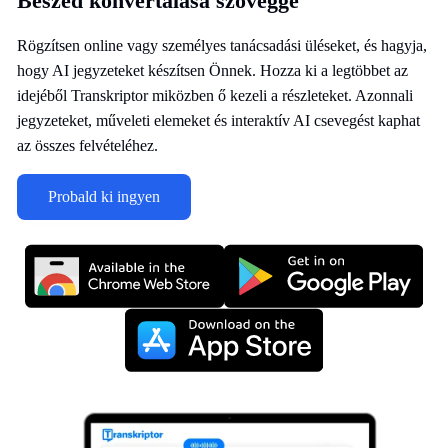
Beszéd konvertálása szöveggé
Rögzítsen online vagy személyes tanácsadási üléseket, és hagyja,
hogy AI jegyzeteket készítsen Önnek. Hozza ki a legtöbbet az
idejéből Transkriptor miközben ő kezeli a részleteket. Azonnali
jegyzeteket, műveleti elemeket és interaktív AI csevegést kaphat
az összes felvételéhez.
Probald ki ingyen