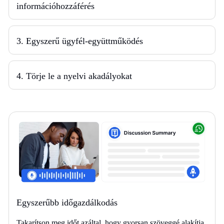
információhozzáférés
3. Egyszerű ügyfél-együttműködés
4. Törje le a nyelvi akadályokat
Egyszerűbb időgazdálkodás
Takarítson meg időt azáltal, hogy gyorsan szöveggé alakítja