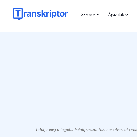
Eszközök
Ágazatok
Találja meg a legjobb betűtípusokat tiszta és olvasható vide