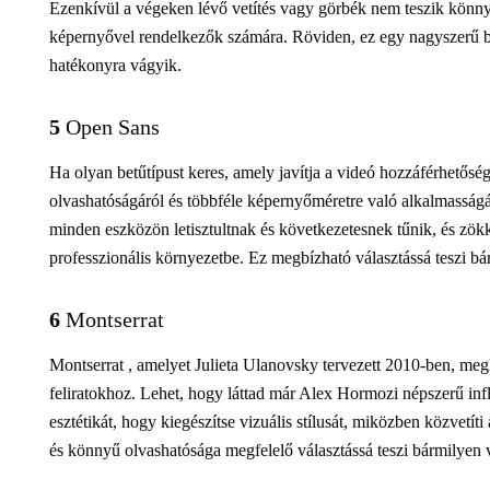
Ezenkívül a végeken lévő vetítés vagy görbék nem teszik könny
képernyővel rendelkezők számára. Röviden, ez egy nagyszerű bet
hatékonyra vágyik.
5
Open Sans
Ha olyan betűtípust keres, amely javítja a videó hozzáférhetőség
olvashatóságáról és többféle képernyőméretre való alkalmasságá
minden eszközön letisztultnak és következetesnek tűnik, és zök
professzionális környezetbe. Ez megbízható választássá teszi bá
6
Montserrat
Montserrat , amelyet Julieta Ulanovsky tervezett 2010-ben, meg
feliratokhoz. Lehet, hogy láttad már Alex Hormozi népszerű inf
esztétikát, hogy kiegészítse vizuális stílusát, miközben közvetí
és könnyű olvashatósága megfelelő választássá teszi bármilyen