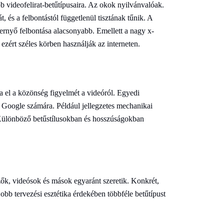
b videofelirat-betűtípusaira. Az okok nyilvánvalóak.
, és a felbontástól függetlenül tisztának tűnik. A
pernyő felbontása alacsonyabb. Emellett a nagy x-
 ezért széles körben használják az interneten.
 el a közönség figyelmét a videóról. Egyedi
 Google számára. Például jellegzetes mechanikai
k. Különböző betűstílusokban és hosszúságokban
ezők, videósok és mások egyaránt szeretik. Konkrét,
jobb tervezési esztétika érdekében többféle betűtípust