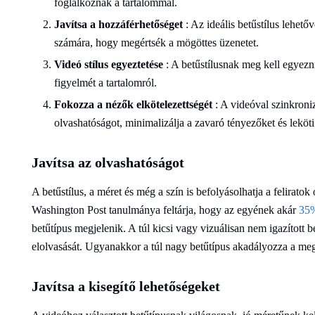
foglalkoznak a tartalommal.
Javítsa a hozzáférhetőséget
: Az ideális betűstílus lehető
számára, hogy megértsék a mögöttes üzenetet.
Videó stílus egyeztetése
: A betűstílusnak meg kell egyezn
figyelmét a tartalomról.
Fokozza
a nézők
elkötelezettségét
: A videóval szinkroniz
olvashatóságot, minimalizálja a zavaró tényezőket és leköti
Javítsa az olvashatóságot
A betűstílus, a méret és még a szín is befolyásolhatja a feliratok 
Washington Post tanulmánya feltárja, hogy az egyének akár
35%
betűtípus megjelenik. A túl kicsi vagy vizuálisan nem igazított
elolvasását. Ugyanakkor a túl nagy betűtípus akadályozza a meg
Javítsa a kisegítő lehetőségeket