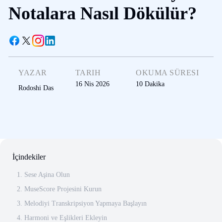
Notalara Nasıl Dökülür?
YAZAR
TARIH
OKUMA SÜRESI
16 Nis 2026
10
Dakika
Rodoshi Das
İçindekiler
1. Sese Aşina Olun
2. MuseScore Projesini Kurun
3. Melodiyi Transkripsiyon Yapmaya Başlayın
4. Harmoni ve Eşlikleri Ekleyin