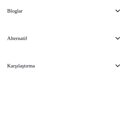
Bloglar
Alternatif
Karşılaştırma
Gizlilik Politikası
Hizmet Şartları
Destek
Blog
customer@transkriptor.com
Dubai, UAE