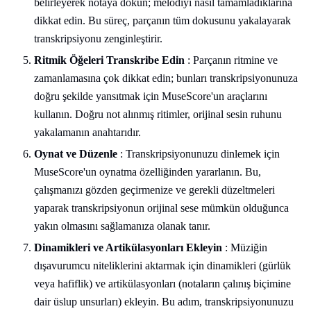
belirleyerek notaya dökün; melodiyi nasıl tamamladıklarına
dikkat edin. Bu süreç, parçanın tüm dokusunu yakalayarak
transkripsiyonu zenginleştirir.
Ritmik Öğeleri Transkribe Edin
: Parçanın ritmine ve
zamanlamasına çok dikkat edin; bunları transkripsiyonunuza
doğru şekilde yansıtmak için MuseScore'un araçlarını
kullanın. Doğru not alınmış ritimler, orijinal sesin ruhunu
yakalamanın anahtarıdır.
Oynat ve Düzenle
: Transkripsiyonunuzu dinlemek için
MuseScore'un oynatma özelliğinden yararlanın. Bu,
çalışmanızı gözden geçirmenize ve gerekli düzeltmeleri
yaparak transkripsiyonun orijinal sese mümkün olduğunca
yakın olmasını sağlamanıza olanak tanır.
Dinamikleri ve Artikülasyonları Ekleyin
: Müziğin
dışavurumcu niteliklerini aktarmak için dinamikleri (gürlük
veya hafiflik) ve artikülasyonları (notaların çalınış biçimine
dair üslup unsurları) ekleyin. Bu adım, transkripsiyonunuzu