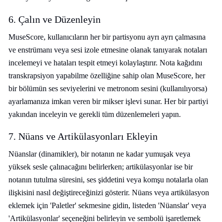
6. Çalın ve Düzenleyin
MuseScore, kullanıcıların her bir partisyonu ayrı ayrı çalmasına
ve enstrümanı veya sesi izole etmesine olanak tanıyarak notaları
incelemeyi ve hataları tespit etmeyi kolaylaştırır. Nota kağıdını
transkrapsiyon yapabilme özelliğine sahip olan MuseScore, her
bir bölümün ses seviyelerini ve metronom sesini (kullanılıyorsa)
ayarlamanıza imkan veren bir mikser işlevi sunar. Her bir partiyi
yakından inceleyin ve gerekli tüm düzenlemeleri yapın.
7. Nüans ve Artikülasyonları Ekleyin
Nüanslar (dinamikler), bir notanın ne kadar yumuşak veya
yüksek sesle çalınacağını belirlerken; artikülasyonlar ise bir
notanın tutulma süresini, ses şiddetini veya komşu notalarla olan
ilişkisini nasıl değiştireceğinizi gösterir. Nüans veya artikülasyon
eklemek için 'Paletler' sekmesine gidin, listeden 'Nüanslar' veya
'Artikülasyonlar' seçeneğini belirleyin ve sembolü işaretlemek