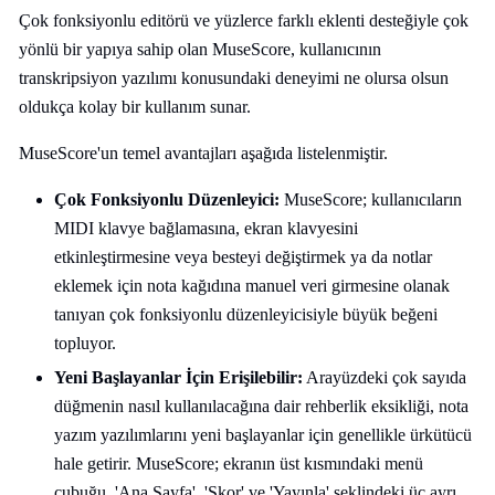
Çok fonksiyonlu editörü ve yüzlerce farklı eklenti desteğiyle çok
yönlü bir yapıya sahip olan MuseScore, kullanıcının
transkripsiyon yazılımı konusundaki deneyimi ne olursa olsun
oldukça kolay bir kullanım sunar.
MuseScore'un temel avantajları aşağıda listelenmiştir.
Çok Fonksiyonlu Düzenleyici:
MuseScore; kullanıcıların
MIDI klavye bağlamasına, ekran klavyesini
etkinleştirmesine veya besteyi değiştirmek ya da notlar
eklemek için nota kağıdına manuel veri girmesine olanak
tanıyan çok fonksiyonlu düzenleyicisiyle büyük beğeni
topluyor.
Yeni Başlayanlar İçin Erişilebilir:
Arayüzdeki çok sayıda
düğmenin nasıl kullanılacağına dair rehberlik eksikliği, nota
yazım yazılımlarını yeni başlayanlar için genellikle ürkütücü
hale getirir. MuseScore; ekranın üst kısmındaki menü
çubuğu, 'Ana Sayfa', 'Skor' ve 'Yayınla' şeklindeki üç ayrı