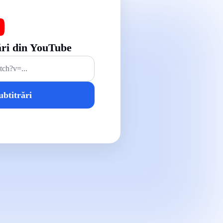
ări din YouTube
btitrări