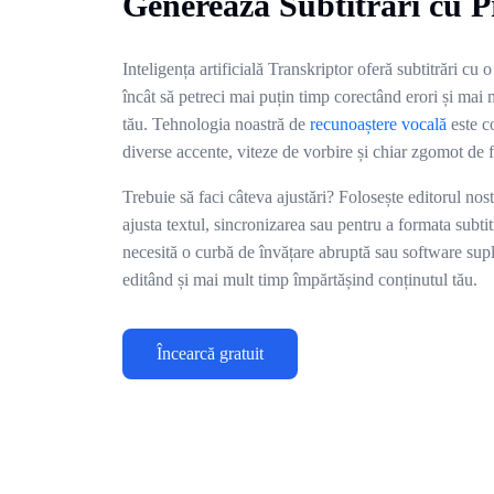
Generează Subtitrări cu P
Inteligența artificială Transkriptor oferă subtitrări cu 
încât să petreci mai puțin timp corectând erori și mai
tău. Tehnologia noastră de
recunoaștere vocală
este c
diverse accente, viteze de vorbire și chiar zgomot de 
Trebuie să faci câteva ajustări? Folosește editorul nostr
ajusta textul, sincronizarea sau pentru a formata subti
necesită o curbă de învățare abruptă sau software sup
editând și mai mult timp împărtășind conținutul tău.
Încearcă gratuit