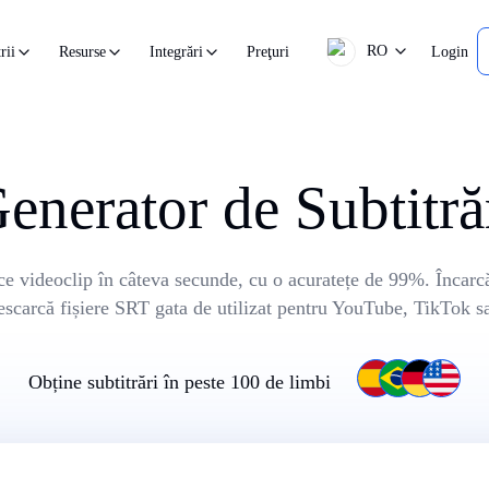
RO
Preţuri
Login
rii
Resurse
Integrări
enerator de Subtitră
ce videoclip în câteva secunde, cu o acuratețe de 99%. Încarcă
scarcă fișiere SRT gata de utilizat pentru YouTube, TikTok sa
Obține subtitrări în peste 100 de limbi