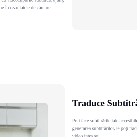
e în rezultatele de căutare.
Traduce Subtitră
Poți face subtitrările tale accesi
generarea subtitrărilor, le poți tr
video integrat.