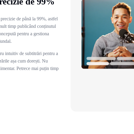
recizie de 99%
o precizie de până la 99%, astfel
 mult timp publicând conținutul
oncepută pentru a gestiona
fundal.
u intuitiv de subtitrări pentru a
trările așa cum dorești. Nu
limentar. Petrece mai puțin timp