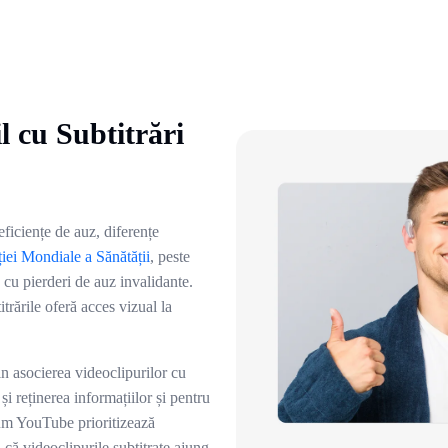
l cu Subtitrări
eficiențe de auz, diferențe
iei Mondiale a Sănătății
, peste
cu pierderi de auz invalidante.
trările oferă acces vizual la
in asocierea videoclipurilor cu
 și reținerea informațiilor și pentru
um YouTube prioritizează
 că videoclipurile subtitrate ajung