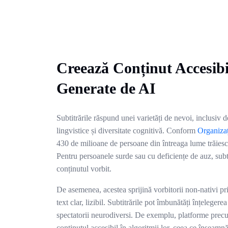
Creează Conținut Accesibi
Generate de AI
Subtitrările răspund unei varietăți de nevoi, inclusiv d
lingvistice și diversitate cognitivă. Conform
Organizaț
430 de milioane de persoane din întreaga lume trăiesc 
Pentru persoanele surde sau cu deficiențe de auz, subti
conținutul vorbit.
De asemenea, acestea sprijină vorbitorii non-nativi pr
text clar, lizibil. Subtitrările pot îmbunătăți înțelegerea
spectatorii neurodiversi. De exemplu, platforme prec
conținutul accesibil în algoritmii lor, ceea ce înseamnă