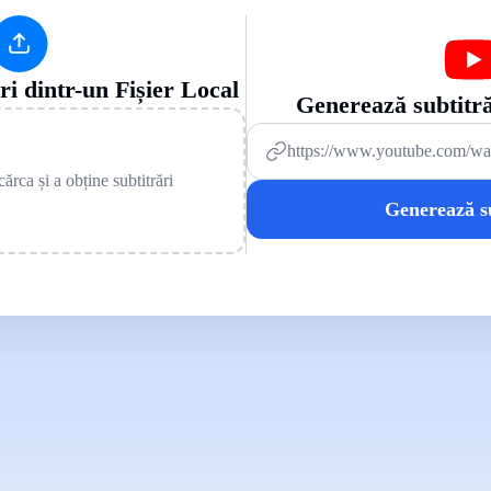
i dintr-un Fișier Local
Generează subtitr
cărca și a obține subtitrări
Generează su