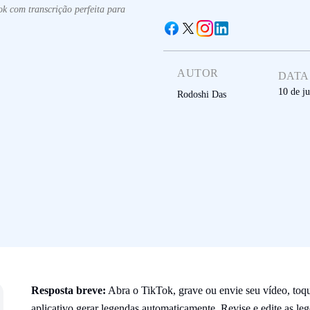
k com transcrição perfeita para
AUTOR
DATA
10 de j
Rodoshi Das
Resposta breve:
Abra o TikTok, grave ou envie seu vídeo, to
aplicativo gerar legendas automaticamente. Revise e edite as leg