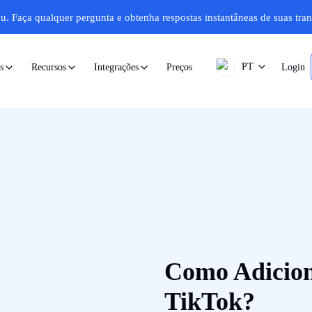
u.
Faça qualquer pergunta e obtenha respostas instantâneas de suas tran
PT
Preços
Login
s
Recursos
Integrações
Como Adicion
TikTok?