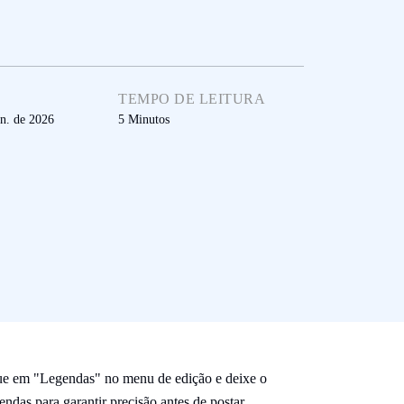
TEMPO DE LEITURA
un. de 2026
5
Minutos
que em "Legendas" no menu de edição e deixe o
endas para garantir precisão antes de postar.