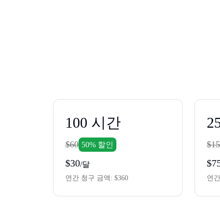
100
시간
2
$60
$15
50% 할인
$30
$7
/달
연간 청구 금액:
$360
연간