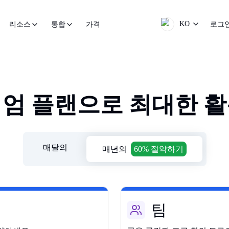
KO
가격
로그
리소스
통합
엄 플랜으로 최대한 
매달의
매년의
60% 절약하기
팀