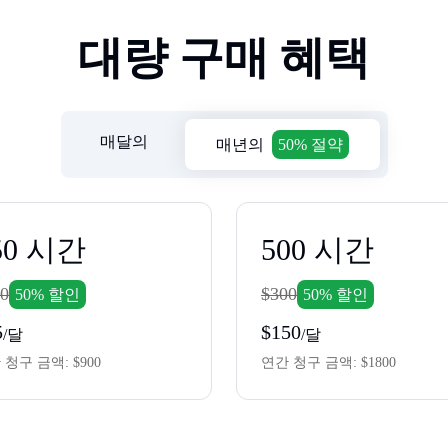
대량 구매 혜택
매달의
매년의
50% 절약
50
시간
500
시간
0
$300
50% 할인
50% 할인
5
$150
/달
/달
 청구 금액:
$900
연간 청구 금액:
$1800