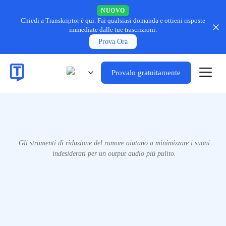
NUOVO
Chiedi a Transkriptor è qui.
Fai qualsiasi domanda e ottieni risposte
immediate dalle tue trascrizioni.
Prova Ora
Provalo gratuitamente
Gli strumenti di riduzione del rumore aiutano a minimizzare i suoni
indesiderati per un output audio più pulito.