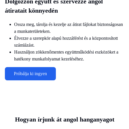
Dolgozzon együtt és szervezze angol
átiratait könnyedén
Ossza meg, tárolja és kezelje az átirat fájlokat biztonságosan
a munkaterületeken.
Élvezze a szerepkör alapú hozzáférést és a központosított
számlázást.
Használjon zökkenőmentes együttműködési eszközöket a
hatékony munkafolyamat kezeléséhez.
Próbálja ki ingyen
Hogyan írjunk át angol hanganyagot