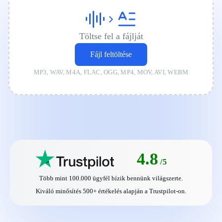
Töltse fel a fájlját
Fájl feltöltése
MP3, WAV, M4A, FLAC, OGG, MP4, MOV, AVI, WEBM
4.8
/5
Több mint 100.000 ügyfél bízik bennünk világszerte.
Kiváló minősítés 500+ értékelés alapján a Trustpilot-on.