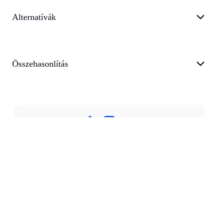
Alternatívák
Összehasonlítás
Adatvédelem
Általános Szerződési Feltételek
Támogat
Blog
customer@transkriptor.com
Dubai, UAE
©
2026
Transkriptor