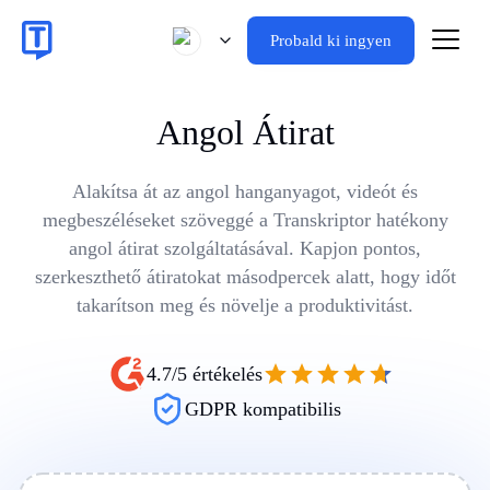
Probald ki ingyen
Angol Átirat
Alakítsa át az angol hanganyagot, videót és
megbeszéléseket szöveggé a Transkriptor hatékony
angol átirat szolgáltatásával. Kapjon pontos,
szerkeszthető átiratokat másodpercek alatt, hogy időt
takarítson meg és növelje a produktivitást.
4.7/5 értékelés
GDPR kompatibilis