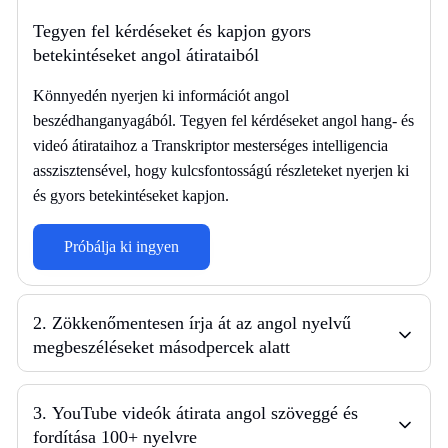
Tegyen fel kérdéseket és kapjon gyors
betekintéseket angol átirataiból
Könnyedén nyerjen ki információt angol
beszédhanganyagából. Tegyen fel kérdéseket angol hang- és
videó átirataihoz a Transkriptor mesterséges intelligencia
asszisztensével, hogy kulcsfontosságú részleteket nyerjen ki
és gyors betekintéseket kapjon.
Próbálja ki ingyen
2
.
Zökkenőmentesen írja át az angol nyelvű
megbeszéléseket másodpercek alatt
3
.
YouTube videók átirata angol szöveggé és
fordítása 100+ nyelvre