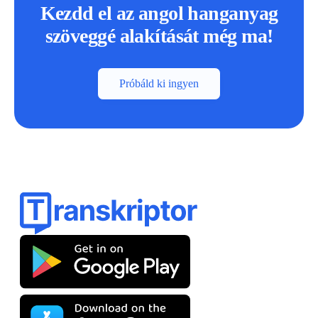
Kezdd el az angol hanganyag
szöveggé alakítását még ma!
Próbáld ki ingyen