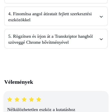
4
.
Finomítsa angol átiratait fejlett szerkesztési
eszközökkel
5
.
Rögzítsen és írjon át a Transkriptor hangból
szöveggé Chrome bővítményével
Vélemények
Nélkülözhetetlen eszköz a kutatáshoz