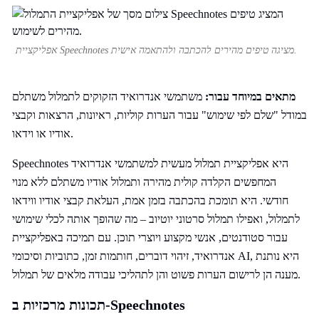
אפליקציית Speechnotes מציגה טיפים מהירים להכתבה ולהתאמה אישית.
מתאים במיוחד עבור:
משתמשי אנדרואיד הזקוקים לתמלול משתלם
במודל "שלם לפי שימוש" עבור הערות קוליות, ראיונות, הרצאות וקבצי
אודיו או וידאו.
Speechnotes היא אפליקציית תמלול מעשית למשתמשי אנדרואיד
המחפשים הקלדה קולית מהירה ותמלול אודיו משתלם ללא מנוי
חודשי. היא תומכת בהכתבה בזמן אמת, העלאת קבצי אודיו ווידאו
לתמלול, ואפילו תמלול סרטוני יוטיוב – מה שהופך אותה לכלי שימושי
עבור סטודנטים, אנשי מקצוע ויוצרי תוכן. עם תמיכה באפליקציית
אנדרואיד, זיהוי דוברים, חותמות זמן, כתוביות וסיכומי AI, היא נותנת
מענה הן לרישום הערות פשוט והן לתהליכי עבודה מלאים של תמלול.
תכונות מרכזיות ב-Speechnotes