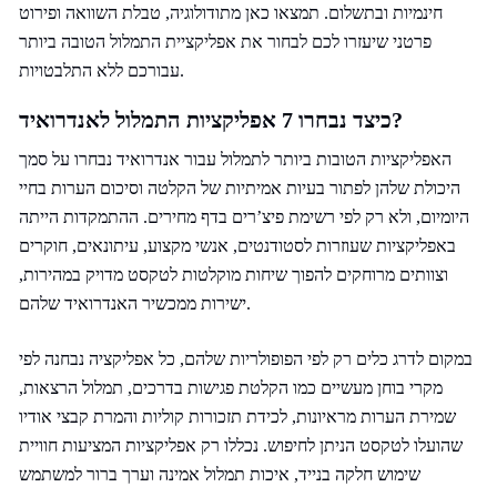
חינמיות ובתשלום. תמצאו כאן מתודולוגיה, טבלת השוואה ופירוט
פרטני שיעזרו לכם לבחור את אפליקציית התמלול הטובה ביותר
עבורכם ללא התלבטויות.
כיצד נבחרו 7 אפליקציות התמלול לאנדרואיד?
האפליקציות הטובות ביותר לתמלול עבור אנדרואיד נבחרו על סמך
היכולת שלהן לפתור בעיות אמיתיות של הקלטה וסיכום הערות בחיי
היומיום, ולא רק לפי רשימת פיצ’רים בדף מחירים. ההתמקדות הייתה
באפליקציות שעוזרות לסטודנטים, אנשי מקצוע, עיתונאים, חוקרים
וצוותים מרוחקים להפוך שיחות מוקלטות לטקסט מדויק במהירות,
ישירות ממכשיר האנדרואיד שלהם.
במקום לדרג כלים רק לפי הפופולריות שלהם, כל אפליקציה נבחנה לפי
מקרי בוחן מעשיים כמו הקלטת פגישות בדרכים, תמלול הרצאות,
שמירת הערות מראיונות, לכידת תזכורות קוליות והמרת קבצי אודיו
שהועלו לטקסט הניתן לחיפוש. נכללו רק אפליקציות המציעות חוויית
שימוש חלקה בנייד, איכות תמלול אמינה וערך ברור למשתמש