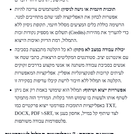
תוכנית חינמית או גישה לניסיון:
למשתמשים צריכה להיות
אפשרות לבחון את האפליקציה לפני שהם מתחייבים למנוי.
הרשימה כוללת כלים המציעים מסלול חינמי, תקופת ניסיון ללא
תשלום או מספיק נקודות זכות (Credits) כדי להעריך את מהירות
התמלול, רמת הדיוק ואיכות הייצוא.
יכולת עבודה במצב לא מקוון:
לא כל הקלטה מתבצעת בסביבה
עם אינטרנט יציב. סטודנטים המקליטים הרצאות, כתבי שטח או
אנשים בסביבת עבודה משתנה או אנשי מקצוע בדרכים זקוקים
לעיתים קרובות לפונקציונליות אופליין. אפליקציות המאפשרות
הקלטה או תמלול ללא חיבור לרשת קיבלו עדיפות בסקירה זו.
אפשרויות ייצוא ושיתוף:
תמלול הוא שימושי באמת רק אם ניתן
לשתף אותו ולעשות בו שימוש חוזר בקלות. המדריך הזה מתמקד
באפליקציות התומכות בפורמטי ייצוא פרקטיים כמו TXT,
DOCX, PDF ו-SRT, לצד שיתוף קל במייל, אחסון בענן או
פלטפורמות עבודה משותפות.