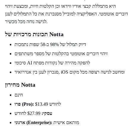
היא מתמללת קבצי אודיו ווידאו וכן הקלטות חיות, ומבצעת זיהוי
דוברים אוטומטי. האפליקציה למובייל מסנכרנת את כל התמלולים לענן
לגישה נוחה מכל מכשיר.
תכונות מרכזיות של Notta
דיוק תמלול של 98% ב-58 שפות נתמכות
זיהוי דוברים אוטומטי בהקלטות של מספר משתתפים
סיכומי AI להפקה מהירה של נקודות מפתח
סנכרון לענן בין אנדרואיד, iOS ומחשב לגישה רצופה מכל מקום
מחירון Notta
חינם
$13.49 לחודש
פרו (Pro):
עסקי:
$27.99 לחודש
מותאם אישית
ארגוני (Enterprise):