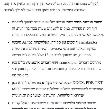
להקליט פעם אחת ולקבל תמלול מלא תוך דקות. זה מאיץ את קצב
העבודה היומיומי ומבטיח שאף פרט חשוב לא ילך לאיבוד.
תיעוד פגישות מהיר יותר:
פגישה של שעה יכולה להפוך לטקסט
תוך דקות ספורות, במקום להשקיע שעות בכתיבה ידנית. זה
מאפשר לאנשי מקצוע להתמקד בשיחה במקום בהקלדת הערות.
סיכומי AI חוסכים זמן סקירה:
אפליקציות כמו Transkriptor
מפיקות באופן אוטומטי סיכומים, רשימת משימות והחלטות
מרכזיות, מה שחוסך לרוב בין 15 ל-30 דקות לכל פגישה.
זיהוי דוברים אוטומטי:
כלים כמו Transkriptor מתייגים דוברים
שונים בשיחות קבוצתיות, וחוסכים את הצורך לארגן באופן ידני
מי אמר מה.
ייצוא ושיתוף בקלות:
פורמטים לייצוא כגון DOCX, PDF, TXT
ו-SRT מאפשרים למשתמשים לשלוח תמלולים ישירות ממכשירי
אנדרואיד ללקוחות, קולגות או למערכות הארגוניות.
שיפור תהליכי הלמידה:
סטודנטים משתמשים באפליקציות