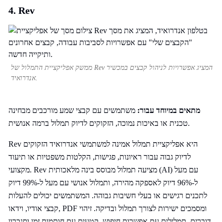
4. Rev
ממשק אפליקציית התמלול של Rev המציג אפשרויות לניהול קבצים במכשיר
אנדרואיד.
מתאים במיוחד עבור:
משתמשים עם קבצי שמע מורכבים מבחינה
טכנית או באיכות נמוכה, הזקוקים לדיוק תמלול ברמה אנושית.
Rev היא אפליקציית תמלול אמינה למשתמשי אנדרואיד הזקוקים
לדיוק גבוה עבור ראיונות, פגישות, הקלטות משפטיות או תיעוד
מקצועי. Rev מציעה תמלול מבוסס בינה מלאכותית (AI) עם מעל
ל-96% דיוק לאספקה מהירה, ותמלול אנושי עם מעל ל-99% דיוק
לתכנים רגישים או בעלי חשיבות גבוהה. המשתמשים יכולים להעלות
קבצי אודיו, וידאו, PDF ומסמכים ישירות לצורך תמלול ובדיקה. זיהוי
דוברים, תמלילים עם אפשרות חיפוש, קטעים עם חותמות זמן וסנכרון