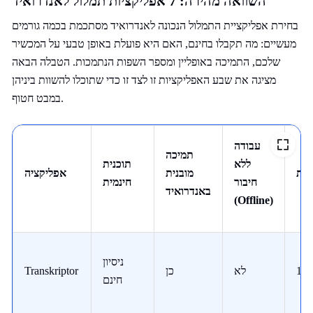
השוואה מהירה: 7 אפליקציות תמלול לאנדרואיד
בחירת אפליקציית התמלול הנכונה לאנדרואיד מסתכמת בכמה גורמים
מעשיים: מה תקבלו בחינם, האם היא פועלת באופן טבעי על המכשיר
שלכם, התמיכה באופליין ומספר השפות הנתמכות. הטבלה הבאה
מציגה את שבע האפליקציות זו לצד זו כדי שתוכלו להשוות ביניהן
במבט חטוף.
עבודה
תמיכה
ללא
תוכנית
ות
מובנית
אפליקציה
חיבור
חינמית
באנדרואיד
(Offline)
ניסיון
10
לא
כן
Transkriptor
חינם