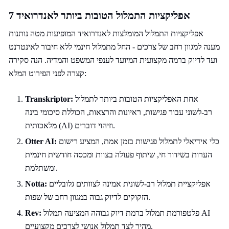
7 אפליקציות התמלול הטובות ביותר לאנדרואיד
אפליקציות התמלול המומלצות לאנדרואיד המופיעות מטה נותנות
מענה למגוון רחב של צרכים - החל מתמלול חינמי ללא חיבור לאינטרנט
ועד לדיוק ברמה מקצועית המיועד לענפי המשפט והמדיה. הנה סקירה
קצרה לפני הפירוט המלא:
אחת האפליקציות הטובות ביותר לתמלול
Transkriptor:
רב-לשוני עבור פגישות, ראיונות והרצאות, הכוללת סיכומי בינה
מלאכותית (AI) וזיהוי דוברים.
כלי אידיאלי לתמלול פגישות בזמן אמת, המציע רישום
Otter AI:
הערות בשידור חי, שיתוף פעולה בצוות ומכסה חודשית חינמית
ומשתלמת.
אפליקציית תמלול רב-לשונית אמינה לצוותים גלובליים
Notta:
הזקוקים לדיוק גבוה במגוון רחב של שפות.
פלטפורמת תמלול ברמת דיוק גבוהה המציעה תמלול AI
Rev:
מהיר לצד תמלול אנושי לצרכים מקצועיים.