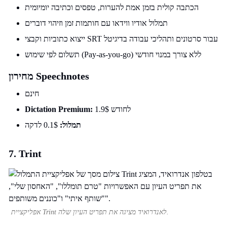
הכתבה קולית בזמן אמת להערות, טפסים וכתיבה יומיומית
תמלול אודיו ווידאו עם חותמות זמן וזיהוי דוברים
ייצוא כתוביות וקבצי SRT עבור סרטונים ותהליכי עבודה בדיגיטל
תשלום לפי שימוש (Pay-as-you-go) ללא צורך במנוי חודשי
מחירון Speechnotes
חינם
1.9$ לחודש
Dictation Premium:
תמלול:
0.1$ לדקה
7. Trint
אפליקציית Trint לאנדרואיד מציגה את תפריט העיון שלה.