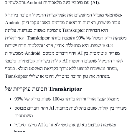
ורב-לשוני ב-Android עם סיכומי בינה מלאכותית (AI).
משתמשי מובייל המחפשים את אפליקציית התמלול הטובה ביותר ל-
Android עבור פגישות, ראיונות והרצאות מדרגים באופן עקבי דיוק
ותמיכה בשפות כעדיפות עליונה; Transkriptor היא הבחירה
האידיאלית. Transkriptor מספקת דיוק תמלול של 99% ותומכת ביותר
מ-100 שפות. היא מתמללת אודיו, וידאו והקלטות חיות ישירות
ממכשיר ה-Android. זיהוי דוברים מבוסס AI מפריד אוטומטית בין
קולות בשיחות קבוצתיות. סיכומי AI לאחר התמלול שולפים החלטות
מפתח ומשימות לביצוע ללא צורך בקריאת הטקסט המלא. בנוסף,
Transkriptor מנתחת את טון הדובר כניטרלי, חיובי או שלילי.
תכונות עיקריות של Transkriptor
מתמלל קבצי אודיו ווידאו ביותר מ-100 שפות בדיוק של 99%
זיהוי דוברים מבוסס AI מפריד בין קולות שונים בהקלטות מרובות
משתתפים.
מייצר סיכומי AI ומשימות לביצוע באופן אוטומטי לאחר כל