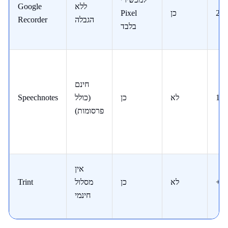
ללא
Google
20
כן
Pixel
הגבלה
Recorder
בלבד
חינם
10
לא
כן
(כולל
Speechnotes
פרסומות)
אין
+3
לא
כן
מסלול
Trint
חינמי