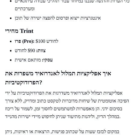
כלי הערות והדגשה שנבנו במיוחד עבור תהליכי עבודה עיתונאיים
ומערכתיים
אינטגרציות ייצוא ופרסום להפצה ישירה של תוכן
מחירי Trint
$100 לחודש
פרו (Pro):
צוות:
$90 לחודש
עסקי:
מותאם אישית
איך אפליקציות תמלול לאנדרואיד משפרות את
הפרודוקטיביות?
אפליקציות תמלול לאנדרואיד משדרגות את הפרודוקטיביות על ידי
הפיכה אוטומטית של שיחות מדוברות לטקסט כתוב ומדויק, ללא צורך
בסיכום ידני. הן מאפשרות למשתמשים לחסוך זמן, לשמור על ריכוז
במהלך הדיון, וליהנות מתיעוד שניתן לחיפוש מיידי ישירות מהנייד.
במקום לבזבז שעות על שכתוב פגישות, הרצאות או ראיונות, ניתן