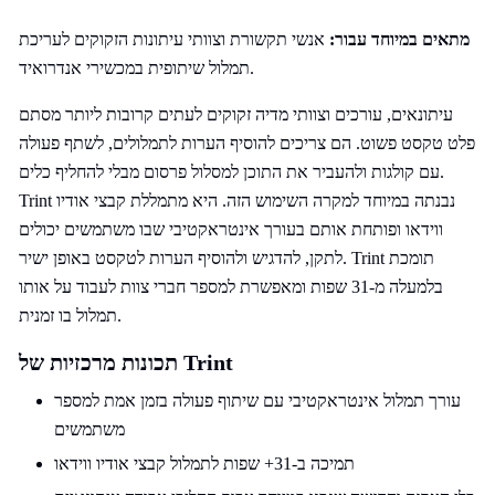
מתאים במיוחד עבור:
אנשי תקשורת וצוותי עיתונות הזקוקים לעריכת
תמלול שיתופית במכשירי אנדרואיד.
עיתונאים, עורכים וצוותי מדיה זקוקים לעתים קרובות ליותר מסתם
פלט טקסט פשוט. הם צריכים להוסיף הערות לתמלולים, לשתף פעולה
עם קולגות ולהעביר את התוכן למסלול פרסום מבלי להחליף כלים.
Trint נבנתה במיוחד למקרה השימוש הזה. היא מתמללת קבצי אודיו
ווידאו ופותחת אותם בעורך אינטראקטיבי שבו משתמשים יכולים
לתקן, להדגיש ולהוסיף הערות לטקסט באופן ישיר. Trint תומכת
בלמעלה מ-31 שפות ומאפשרת למספר חברי צוות לעבוד על אותו
תמלול בו זמנית.
תכונות מרכזיות של Trint
עורך תמלול אינטראקטיבי עם שיתוף פעולה בזמן אמת למספר
משתמשים
תמיכה ב-31+ שפות לתמלול קבצי אודיו ווידאו