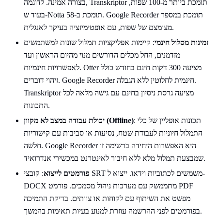
בצורה אמינה. לדוגמה, Transkriptor תומכת ביותר מ-100 שפות,
בעוד ש-Notta תומכת ב-58. Google Recorder תומכת במספר
מצומצם של שפות, עם אופטימיזציה בעיקר לאנגלית.
זמינות מסלול חינמי
: קיימות אפליקציות תמלול שונות למשתמשים
מזדמנים, החל מכלים הדורשים מנוי מהיום הראשון ועד
לאפשרויות חינמיות. Otter מציעה 300 דקות חינם בחודש כולל
זיהוי דוברים. Google Recorder חינמית לחלוטין ללא הגבלה.
Transkriptor מציעה גרסת ניסיון בחינם עם גישה מלאה לכל
התכונות.
: תכונות אופליין של כלי
יכולת עבודה במצב לא מקוון (Offline)
התמלול חיוניות לעבודת שטח, נסיעות או סביבות עם קישוריות
חלשה. Google Recorder היא האפשרות היחידה ברשימה זו
שמבצעת תמלול מלא ללא חיבור לאינטרנט במכשירי אנדרואיד.
פורמטים לייצוא
: קובצי SRT משמשים לכתוביות וידאו. ייצוא ל-
DOCX מתממשק עם מערכות ניהול מסמכים. פורמט PDF
מפשט את השיתוף עם לקוחות או צוותים. בדיקת התמיכה
בפורמטים לפני ההרשמה עוזרת למנוע בעיות תאימות בהמשך.