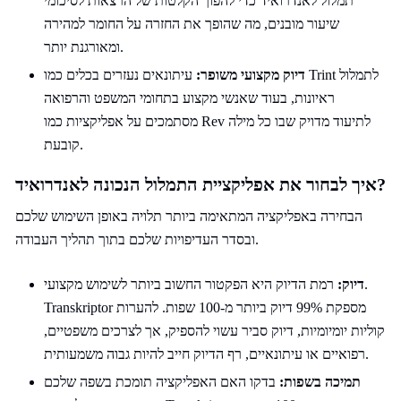
תמלול לאנדרואיד כדי להפוך הקלטות של הרצאות לסיכומי
שיעור מובנים, מה שהופך את החזרה על החומר למהירה
ומאורגנת יותר.
דיוק מקצועי משופר:
עיתונאים נעזרים בכלים כמו Trint לתמלול
ראיונות, בעוד שאנשי מקצוע בתחומי המשפט והרפואה
מסתמכים על אפליקציות כמו Rev לתיעוד מדויק שבו כל מילה
קובעת.
איך לבחור את אפליקציית התמלול הנכונה לאנדרואיד?
הבחירה באפליקציה המתאימה ביותר תלויה באופן השימוש שלכם
ובסדר העדיפויות שלכם בתוך תהליך העבודה.
דיוק:
רמת הדיוק היא הפקטור החשוב ביותר לשימוש מקצועי.
Transkriptor מספקת 99% דיוק ביותר מ-100 שפות. להערות
קוליות יומיומיות, דיוק סביר עשוי להספיק, אך לצרכים משפטיים,
רפואיים או עיתונאיים, רף הדיוק חייב להיות גבוה משמעותית.
תמיכה בשפות:
בדקו האם האפליקציה תומכת בשפה שלכם