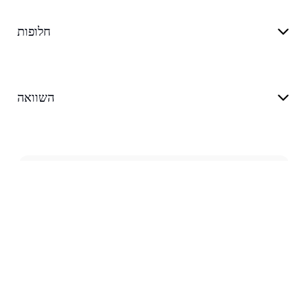
חלופות
השוואה
בלוג
תמיכה
תנאי שירות
מדיניות פרטיות
customer@transkriptor.com
Dubai, UAE
©
2026
Transkriptor