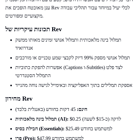
ענן מאובטח הופכים את Rev לכלי יעיל במיוחד עבור תהליכי עבודה
מקצועיים ומפורטים.
תכונות עיקריות של Rev
תמלול בינה מלאכותית ותמלול אנושי זמינים מאותו ממשק
אנדרואיד
תמלול אנושי מספק 99% דיוק לקבצי שמע טכניים או מורכבים
אפשרות להפקת כתוביות (Captions ו-Subtitles) לצד פלט
התמלול הסטנדרטי
אספקת תמלילים בתוך האפליקציה ובאימייל לגישה נוחה מהנייד
מחירון Rev
חינם:
45 דקות בחודש (באנגלית בלבד)
$0.25 לדקה (כ-$15 לשעה)
תמלול בינה מלאכותית (AI):
$25.49 למשתמש בחודש
חבילת בסיס (Essentials):
$47.99 למשתמש בחודש
פרו (Pro):