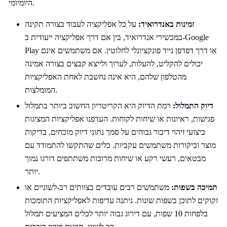
היומיומי.
זמינות באנדרואיד:
על כל אפליקציה לעבוד בצורה תקינה
במכשירי אנדרואיד, בין אם דרך אפליקציה ייעודית ב-Google
Play או דרך דפדפן נייד פונקציונלי לחלוטין. אם משתמשים אינם
יכולים להקליט, להעלות, לערוך ולייצא קבצים בצורה אמינה
מהטלפון שלהם, היא אינה נחשבת לאחת האפליקציות
המומלצות.
דיוק התמלול:
רמת הדיוק היא הקריטריון החשוב ביותר בתמלול
פגישות, ראיונות או שיחות לקוחות. העדפנו אפליקציות המציגות
ביצועי זיהוי דיבור גבוהים על סמך נתוני דיוק מוכחים, בדיקות
מוצר וביקורות משתמשים עקביות. כלים שהתקשו להתמודד עם
מבטאים, רעשי רקע או שיחות מרובות משתתפים דורגו נמוך
יותר.
תמיכה בשפות:
משתמשים רבים עובדים בצוותים רב-לשוניים או
זקוקים לתוכן בשפות שונות. ניתנה עדיפות לאפליקציות התומכות
בלפחות 10 שפות, עם דירוג גבוה יותר לכלים המציעים תמלול
רב-לשוני, תרגום וזיהוי דוברים.