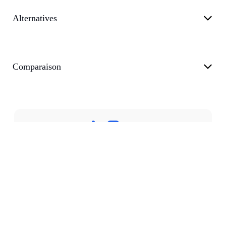
Alternatives
Comparaison
Politique de confidentialité
Conditions d’utilisation
Soutien
Blog
customer@transkriptor.com
Dubai, UAE
©
2026
Transkriptor