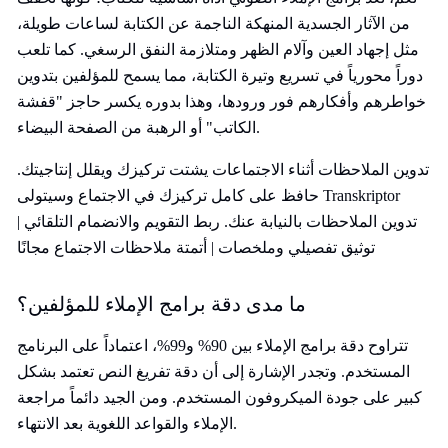
من الآثار الجسدية المنهكة الناجمة عن الكتابة لساعات طويلة،
مثل إجهاد العين وآلام الظهر ومتلازمة النفق الرسغي. كما تلعب
دوراً محورياً في تسريع وتيرة الكتابة، مما يسمح للمؤلفين بتدوين
خواطرهم وأفكارهم فور ورودها، وهذا بدوره يكسر حاجز "قفشة
الكاتب" أو الرهبة من الصفحة البيضاء.
تدوين الملاحظات أثناء الاجتماعات يشتت تركيزك ويقلل إنتاجيتك.
حافظ على كامل تركيزك في الاجتماع وسيتولى Transkriptor
تدوين الملاحظات بالنيابة عنك. ربط التقويم والانضمام التلقائي |
توثيق تفصيلي وملخصات | أتمتة ملاحظات الاجتماع مجانًا
ما مدى دقة برامج الإملاء للمؤلفين؟
تتراوح دقة برامج الإملاء بين 90% و99%، اعتماداً على البرنامج
المستخدم. وتجدر الإشارة إلى أن دقة تفريغ النص تعتمد بشكل
كبير على جودة الميكروفون المستخدم. ومن الجيد دائماً مراجعة
الإملاء والقواعد اللغوية بعد الانتهاء.