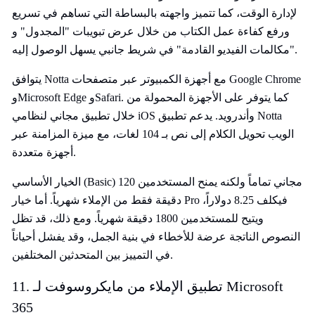
لإدارة الوقت، كما تتميز واجهته بالبساطة التي تساهم في تسريع
ورفع كفاءة عمل الكتاب من خلال عرض تبويبات "المجدول" و
"مكالمات الفيديو القادمة" في شريط جانبي يسهل الوصول إليه.
يتوافق Notta مع أجهزة الكمبيوتر عبر متصفحات Google Chrome
وMicrosoft Edge وSafari. كما يتوفر على الأجهزة المحمولة من
خلال تطبيق مجاني لنظامي iOS وأندرويد. يدعم تطبيق Notta
الويب تحويل الكلام إلى نص بـ 104 لغات، مع ميزة المزامنة عبر
أجهزة متعددة.
الخيار الأساسي (Basic) مجاني تماماً ولكنه يمنح المستخدمين 120
دقيقة فقط من الإملاء شهرياً. أما خيار Pro فيكلف 8.25 دولاراً،
ويتيح للمستخدمين 1800 دقيقة شهرياً. ومع ذلك، قد تظل
النصوص الناتجة عرضة للأخطاء في بنية الجمل، وقد يفشل أحياناً
في التمييز بين المتحدثين المختلفين.
11. تطبيق الإملاء من مايكروسوفت لـ Microsoft
365