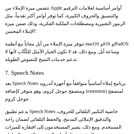
تتضمن ميزة الإملاء من Apple أوامر أساسية لعلامات الترقيم
والتنسيق والحروف الكبيرة، كما توفر أوامر أكثر تقدماً، مثل
الرموز التعبيرية ومصطلحات الملكية الفكرية، وذلك ضمن ميزة
'الإملاء المحسن'.
تتوفر ميزة الإملاء من أبل مجاناً مع أنظمة macOS وiOS وiPadOS
وساعة أبل. ومع ذلك، قد لا تكون الخيار الأمثل للكُتَّاب لأنها لا
تدعم خدمات النسخ للنصوص الطويلة.
7. Speech Notes
يعد Speech Notes برنامج إملاء أساسياً متوافقاً مع أجهزة أندرويد
ومتصفح جوجل كروم، وهو متوفر كإضافة (extension) لمتصفح
جوجل كروم.
يدعم تطبيق Speech Notes خاصية التكبير التلقائي للحروف،
والتدقيق الإملائي المدمج، والحفظ التلقائي لضمان راحة
المستخدم. ومع ذلك، يشير المستخدمون إلى افتقاره للميزات