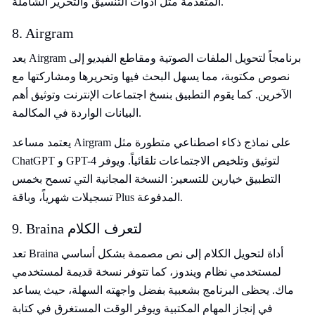
المتقدمة مثل أدوات التنسيق والتحرير الشاملة.
8. Airgram
يعد Airgram برنامجاً لتحويل الملفات الصوتية ومقاطع الفيديو إلى
نصوص مكتوبة، مما يسهل البحث فيها وتحريرها ومشاركتها مع
الآخرين. كما يقوم التطبيق بنسخ اجتماعات الإنترنت وتوثيق أهم
البيانات الواردة في المكالمة.
يعتمد مساعد Airgram على نماذج ذكاء اصطناعي متطورة مثل
ChatGPT و GPT-4 لتوثيق وتلخيص الاجتماعات تلقائياً. ويوفر
التطبيق خيارين للتسعير: النسخة المجانية التي تسمح بخمس
تسجيلات شهرياً، وباقة Plus المدفوعة.
9. Braina لتعرف الكلام
تعد Braina أداة لتحويل الكلام إلى نص مصممة بشكل أساسي
لمستخدمي نظام ويندوز، كما تتوفر نسخة قديمة لمستخدمي
ماك. يحظى البرنامج بشعبية بفضل واجهته السهلة، حيث يساعد
في إنجاز المهام المكتبية ويوفر الوقت المستغرق في كتابة