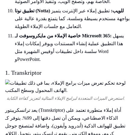
الخاصة بهم، وتصفح الويب، وتنفيذ الأوامر الصوتية.
تطبيق نوتا (Notta) للويب:
تطبيق إملاء عبر الإنترنت يتميز
بواجهة مستخدم بسيطة وسلسة، كما يتمتع بقدرة عالية على
التعامل مع جلسات الإملاء الطويلة.
يسهل
خاصية الإملاء من مايكروسوفت لـ Microsoft 365:
هذا التطبيق عملية إنشاء المستندات ويوفر إمكانات إملاء
سلسة داخل تطبيقات أوفيس الشهيرة مثل Word
وPowerPoint.
1. Transkriptor
استعرض الميزات المتعددة لبرامج الإملاء المثالية لتعزيز كفاءة الكتابة.
يعد ترانسكريبتور (Transkriptor) أداة إملاء متطورة تعتمد على
الذكاء الاصطناعي، ويمكن أن تصل دقتها إلى 99%. يتوفر كـ
تطبيق للهواتف الذكية (أندرويد وآيفون)، واضافة لمتصفح جوجل
كروم، وموقع إلكتروني. يقوم ترانسكريبتور بتحويل الكلام