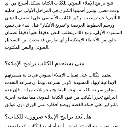
تتيح برامج الإملاء الصوتي للكُتّاب الكتابة بشكل أسرع من أي
وقت مضى، وتبرز أهميتها الكبرى في المراحل الأولى من عملية
التأليف؛ حيث ينصب تركيز الكاتب الأساسي على العصف الذهني
ورسم الخطوط العريضة و"تفريغ الأفكار" قبل البدء في تنقيح
المسودة الأولى. ومع ذلك، يتطلب النص تدقيقاً لغوياً دقيقاً لضمان
خلوه من الأخطاء الإملائية أو أي تعارض قد يحدث بين التسجيل
الصوتي والنص المكتوب.
متى يستخدم الكتاب برامج الإملاء؟
يعتمد الكُتّاب على تقنيات الإملاء الصوتي في بداية مسيرتهم
الإبداعية لإنهاء المسودة الأولى بسرعة. وبما أن سرعة التحدث
تتجاوز سرعة الكتابة بلوحة المفاتيح بنحو ثلاث مرات، فإن هذه
البرامج تحرر الكاتب من قيود الكتابة اليدوية، مما يمنحه الحرية
للتركيز على حبكة القصة ووضع أفكاره على الورق دون عوائق.
هل تُعد برامج الإملاء ضرورية للكتاب؟
نعم، تعد برامج الإملاء الصوتي أداة أساسية للكُتّاب؛ كونها تخفف