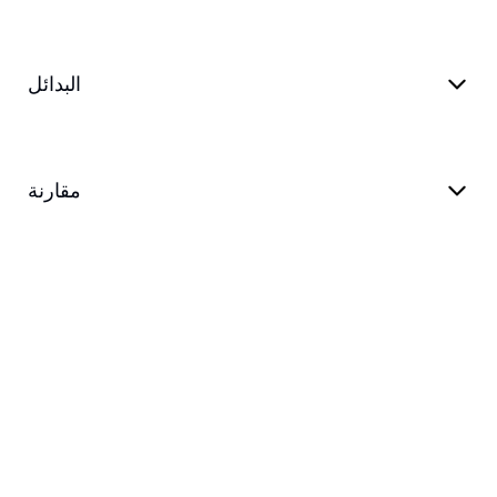
البدائل
مقارنة
المدونة
دعم
شروط الخدمة
سياسة الخصوصية
customer@transkriptor.com
Dubai, UAE