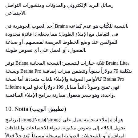
رسائل البريد الإلكتروني والمدونات ومنشورات التواصل
الاجتماعي.
أحد العيوب الجوهرية في Braina بالنسبة للكُتاب هو عدم كفاءته
في التعامل مع الإملاء الطويل؛ مما يجعله ذا فائدة محدودة
للمؤلفين عند وضع الخطوط العريضة لقصصهم، أو صياغة
الفصول، أو العمل على أي نصوص طويلة.
توفر Briana ثلاثة خيارات للتسعير: النسخة المجانية Braina Lite،
ونسخة Braina Pro بتكلفة 79 دولاراً سنوياً وتتضمن ميزات إضافية
كالأوامر الصوتية والإملاء بلغات متعددة. أما نسخة Braina Pro
Lifetime فهي تمنح وصولاً دائماً مقابل 199 دولاراً تدفع لمرة
واحدة، وهو سعر معقول مقارنة ببرامج الإملاء المنافسة.
10. Notta (تطبيق الويب)
برنامج [strong]Notta[/strong] هو أداة إملاء سحابية تعمل على
تحويل الكلام إلى نصوص مكتوبة، سواء للاجتماعات واللقاءات
المباشرة أو للتسجيلات الصوتية المسجلة مسبقاً. يُعد حلاً فعالاً