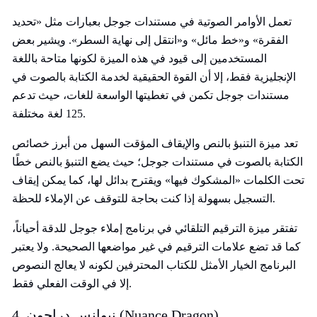
تعمل الأوامر الصوتية في مستندات جوجل بعبارات مثل «تحديد
الفقرة» و«خط مائل» و«انتقل إلى نهاية السطر». ويشير بعض
المستخدمين إلى قيود في هذه الميزة لكونها متاحة باللغة
الإنجليزية فقط، إلا أن القوة الحقيقية لخدمة الكتابة بالصوت في
مستندات جوجل تكمن في تغطيتها الواسعة للغات، حيث تدعم
125 لغة مختلفة.
تعد ميزة التنبؤ بالنص والإيقاف المؤقت السهل من أبرز خصائص
الكتابة بالصوت في مستندات جوجل؛ حيث يضع التنبؤ بالنص خطًا
تحت الكلمات «المشكوك فيها» ويقترح بدائل لها، كما يمكن إيقاف
التسجيل بسهولة إذا كنت بحاجة للتوقف عن الإملاء للحظة.
تفتقر ميزة الترقيم التلقائي في برنامج إملاء جوجل للدقة أحياناً،
كما قد تضع علامات الترقيم في غير مواضعها الصحيحة. ولا يعتبر
البرنامج الخيار الأمثل للكتاب المحترفين لكونه لا يعالج النصوص
إلا في الوقت الفعلي فقط.
4. نيوانس دراجون (Nuance Dragon)