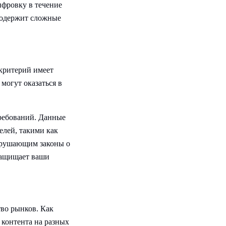
ифровку в течение
 содержит сложные
 критерий имеет
могут оказаться в
ребований. Данные
елей, такими как
арушающим законы о
защищает ваши
тво рынков. Как
 контента на разных