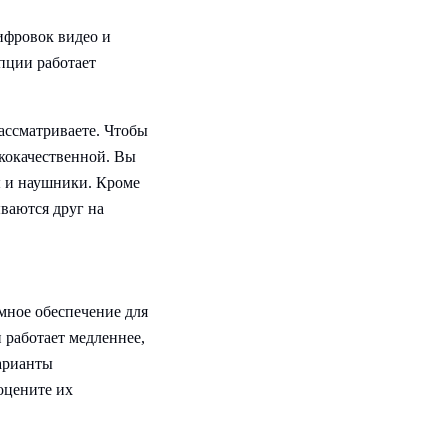
ифровок видео и
ипции работает
ассматриваете. Чтобы
ококачественной. Вы
ы и наушники. Кроме
ваются друг на
мное обеспечение для
 работает медленнее,
варианты
оцените их