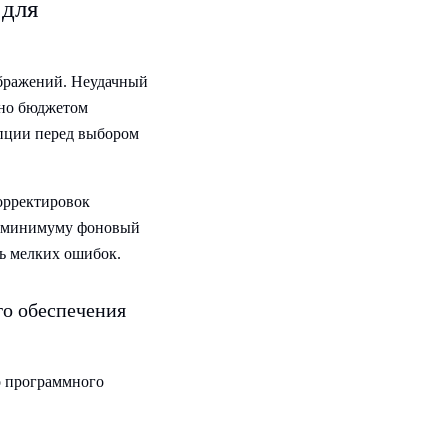
 для
ображений. Неудачный
ено бюджетом
ипции перед выбором
корректировок
 к минимуму фоновый
ть мелких ошибок.
го обеспечения
о программного