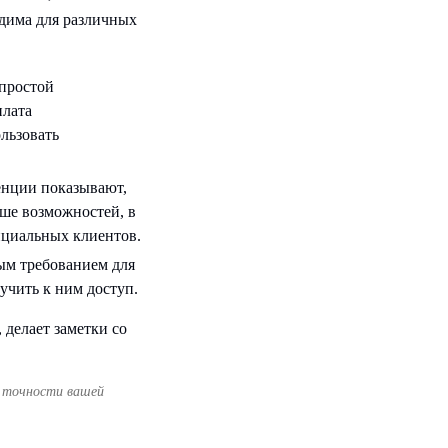
одима для различных
простой
плата
льзовать
енции показывают,
ьше возможностей, в
нциальных клиентов.
ным требованием для
учить к ним доступ.
 точности вашей