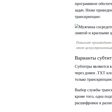
программное обеспеч
задач. Ниже приведе
транскрипции:
Повысьте производител
этот целеустремленный
Варианты субтит
Субтитры являются в
через домен .TXT ил
только транскрипцию,
Выбор службы транск
кроме того, одна под
расшифровки в разли