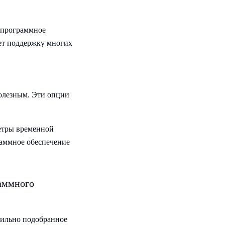
о программное
ает поддержку многих
олезным. Эти опции
етры временной
раммное обеспечение
раммного
вильно подобранное