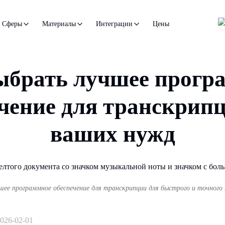
Цены
Сферы
Материалы
Интеграции
ыбрать лучшее прогр
чение для транскрип
ваших нужд
шее программное обеспечение для транскрипции для быстрого и точного 
026-02-01