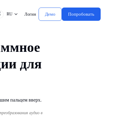
RU
Демо
Попробовать
Логин
аммное
ции для
преобразования аудио в