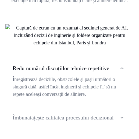
execuție mai rapidă, responsabilități clare și aliniere tehnică.
Redu numărul discuțiilor tehnice repetitive
Înregistrează deciziile, obstacolele și pașii următori o
singură dată, astfel încât inginerii și echipele IT să nu
repete aceleași conversații de aliniere.
Îmbunătățește calitatea procesului decizional
Păstrează contextul tehnic, compromisurile și notele de
implementare pentru ca echipele să poată revizui motivul