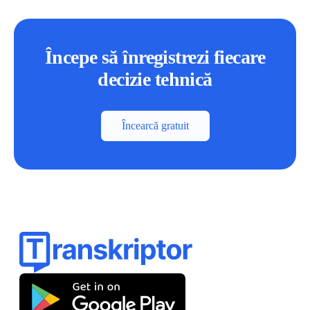
Începe să înregistrezi fiecare
decizie tehnică
Încearcă gratuit