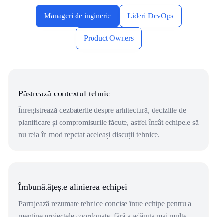
Manageri de inginerie
Lideri DevOps
Product Owners
Păstrează contextul tehnic
Înregistrează dezbaterile despre arhitectură, deciziile de
planificare și compromisurile făcute, astfel încât echipele să
nu reia în mod repetat aceleași discuții tehnice.
Îmbunătățește alinierea echipei
Partajează rezumate tehnice concise între echipe pentru a
menține proiectele coordonate, fără a adăuga mai multe