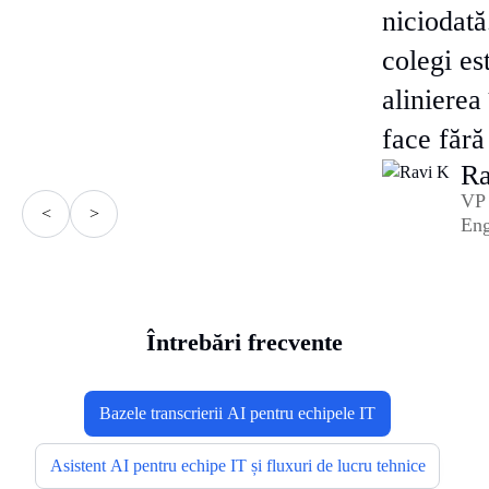
niciodată
colegi es
alinierea
face fără
Ra
VP
<
>
Eng
Întrebări frecvente
Bazele transcrierii AI pentru echipele IT
Asistent AI pentru echipe IT și fluxuri de lucru tehnice