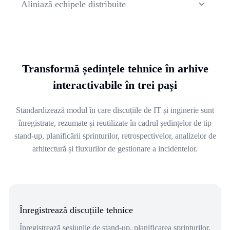
Aliniază echipele distribuite
unei decizii înainte de a merge mai departe.
Partajează rezumate și note tehnice ușor de căutat între
locații, fusuri orare și funcții pentru a menține
sincronizarea între echipele de inginerie, IT și operațiuni.
Transformă ședințele tehnice în arhive
interactivabile în trei pași
Standardizează modul în care discuțiile de IT și inginerie sunt
înregistrate, rezumate și reutilizate în cadrul ședințelor de tip
stand-up, planificării sprinturilor, retrospectivelor, analizelor de
arhitectură și fluxurilor de gestionare a incidentelor.
Înregistrează discuțiile tehnice
Înregistrează sesiunile de stand-up, planificarea sprinturilor,