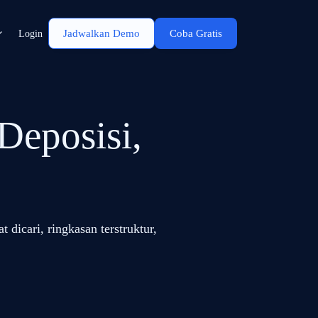
Jadwalkan Demo
Coba Gratis
Login
Deposisi,
dicari, ringkasan terstruktur,