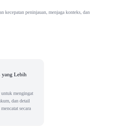
tkan kecepatan peninjauan, menjaga konteks, dan
s yang Lebih
r untuk mengingat
hukum, dan detail
 mencatat secara