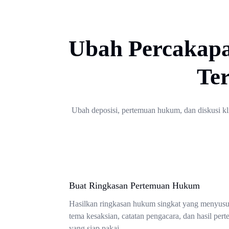
Ubah Percakapa
Ter
Ubah deposisi, pertemuan hukum, dan diskusi kl
Buat Ringkasan Pertemuan Hukum
Hasilkan ringkasan hukum singkat yang menyusun
tema kesaksian, catatan pengacara, dan hasil per
yang siap pakai.