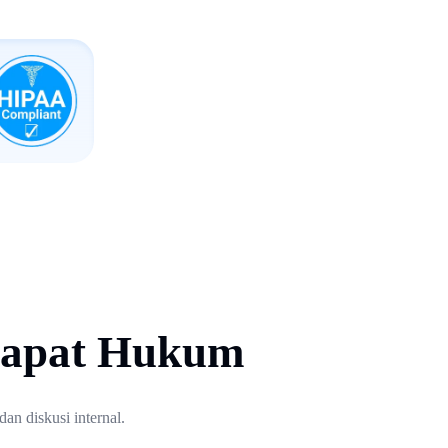
Rapat Hukum
an diskusi internal.