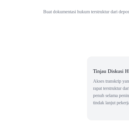
Buat dokumentasi hukum terstruktur dari deposi
Tinjau Diskusi 
Akses transkrip yan
rapat terstruktur d
penuh selama penin
tindak lanjut pekerj