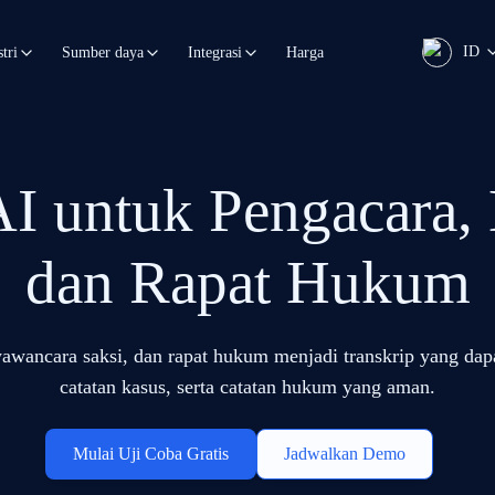
ID
Harga
tri
Sumber daya
Integrasi
AI untuk Pengacara, 
dan Rapat Hukum
awancara saksi, dan rapat hukum menjadi transkrip yang dapat 
catatan kasus, serta catatan hukum yang aman.
Mulai Uji Coba Gratis
Jadwalkan Demo