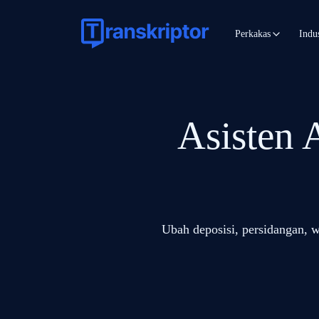
Perkakas
Indus
Asisten 
Ubah deposisi, persidangan, w