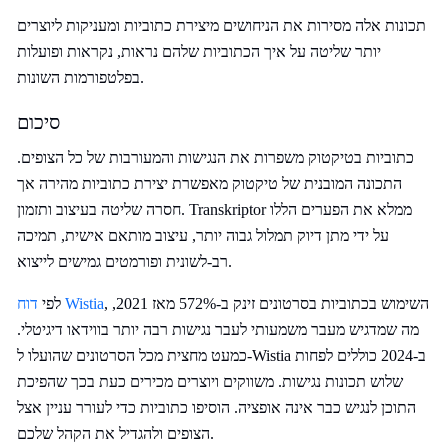
תכונות אלה מסירות את הניחושים מיצירת כתוביות ומעניקות ליוצרים
יותר שליטה על איך הכתוביות שלהם נראות, נקראות ופועלות
בפלטפורמות השונות.
סיכום
כתוביות בטיקטוק משפרות את הנגישות והמעורבות של כל הצופים.
התכונה המובנית של טיקטוק מאפשרת יצירת כתוביות מהירה אך
חסרה שליטה בעיצוב ותזמון. Transkriptor ממלא את הפערים הללו
על ידי מתן דיוק תמלול גבוה יותר, עיצוב מותאם אישית, תמיכה
רב-לשונית ופורמטים גמישים לייצוא.
, השימוש בכתוביות בסרטונים זינק ב-572% מאז 2021,
דוח Wistia
לפי
מה שמדגיש מעבר משמעותי לעבר נגישות רבה יותר בווידאו דיגיטלי.
כמעט מחצית מכל הסרטונים שהועלו ל-Wistia ב-2024 כוללים לפחות
שלוש תכונות נגישות. משווקים ויוצרים מכירים כעת בכך שהפיכת
התוכן לנגיש כבר אינה אופציה. הוסיפו כתוביות כדי לעורר עניין אצל
הצופים ולהגדיל את הקהל שלכם.