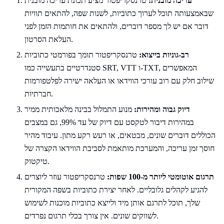
עריכה מובנית:
טרנסקריפטור מציע תכונת עריכה מובנית
שבאמצעותה תוכל לערוך כתוביות, לשנות שפה, להתאים תוויות
דובר אם יש לך מספר דוברים, ולהתאים את חותמות הזמן לפני
העלאת הסרטון.
רב-גוניות בייצוא:
טרנסקריפטור תומך בפורמטי כתוביות
סטנדרטיים בתעשייה כמו SRT, VTT ו-TXT, המאפשרים
שילוב חלק עם רוב עורכי הווידאו או העלאה ישירה לפלטפורמות
חברתיות.
דיוק גבוה ומהירות:
מנוע התמלול בבינה מלאכותית ממיר
במהירות דיבור לטקסט עם דיוק של עד 99%, גם במצבים
הכוללים דוברים שונים, מבטאים, או רעש רקע מתון. עיבוד מהיר
חוסך זמן עריכה, והמערכת מותאמת לסביבת הווידאו הקצרה של
טיקטוק.
תרגום אוטומטי ליותר מ-100 שפות:
טרנסקריפטור עוזר ליוצרים
להגיע לקהלים גלובליים. לאחר יצירת כתוביות בשפה המקורית
שלך, תוכל לתרגם אותן מיד ולייצא כתוביות מוכנות לשימוש
לשווקים שונים. אין צורך בכלי תרגום נפרדים.