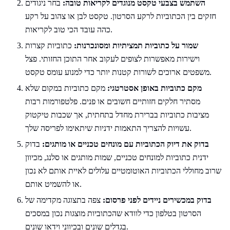
השתמש בצבעי טקסט מנוגדים לקריאות טובה:
בחר ניגודים
חזקים בין הכתוביות לרקע הסרטון. טקסט לבן או צהוב על רקע
כהה עובד הכי טוב לקריאות.
שמור על כתוביות תמציתיות ומסונכרנות:
כתוביות קצרות
וישירות מאפשרות לצופים לעקוב אחר התוכן החזותי. פצל
משפטים ארוכים לשורות קטנות יותר כדי למנוע עומס טקסט.
מקם כתוביות באופן אסטרטגי:
מקם כתוביות במקום שלא
מסתיר חלקים חזותיים חשובים או פנים. פלטפורמות רבות
מציבות כתוביות בברירת מחדל בתחתית, אך שכבות טיקטוק
עשויות להצריך התאמות ידניות שיתאימו לפריסה שלך.
בדוק את דיוק הכתוביות עם מונחים טכניים או מותגים:
בדוק
ידנית כתוביות למונחים טכניים, שמות מותגים או סלנג, מכיוון
שרוב מחוללי הכתוביות האוטומטיים עלולים לאיית אותם לא נכון
או להשמיט אותם.
בדוק במכשירים ניידים לפני פרסום:
צפה בתצוגה מקדימה של
הסרטון בטלפון כדי לוודא שהכתוביות מוצגות נכון במסכים
בגדלים שונים ובכיווני וידאו שונים.