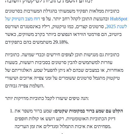
מדוע הוספת כתוביות לטיקטוק חשובה?
כתוביות ממלאות תפקיד משמעותי בהגדלת המעורבות בסרטונים
ובהנגשת התוכן לקהל רחב יותר. על פי
דוח מצב השיווק של HubSpot
לשנת 2025
, סרטונים קצרים, כמו טיקטוק, ריליז באינסטגרם ושורטס
ביוטיוב, הם פורמטי הווידאו הנפוצים ביותר בקרב משווקים, כאשר
29.18% משתמשים בהם בתפקידם.
כתוביות גם מנגישות תוכן לצופים חירשים וכבדי שמיעה. כתוביות
עוזרות למשתמשים להבין סרטונים בסביבות רועשות, בשעות
מאוחרות, או במצבים שבהם לא ניתן להפעיל שמע. האלגוריתם של
טיקטוק מתגמל סרטונים ששומרים על זמני צפייה ארוכים ושיעורי
השלמת צפייה גבוהים.
הנה טיפים שיעזרו לקבל כתוביות מדויקות יותר:
הקלט עם שמע ברור במקומות שקטים:
שמע ברור משפר את
דיוק הכתוביות האוטומטיות. רקע רועש או קולות חופפים
מפחיתים את איכות התמלול ומגדילים את זמן העריכה.