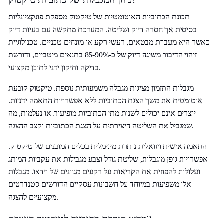
תכונת הכתוביות האוטומטיות של טיקטוק מספקת פונקציונליות
בסיסית אך חסרה דיוק ושליטה. המערכת מתקשה עם בעיות דיוק
כאשר היא מעבדת מבטאים, רעשי רקע או מונחים טכניים. טכנולוגיית
זיהוי הדיבור משיגה דיוק של כ-85-90% בתנאים מיטביים, ודורשת
בדיקה ותיקון ידני לתוכן מקצועי.
מגבלות התזמון מציגות מגבלה משמעותית נוספת. טיקטוק קובעת
אוטומטית את משך הצגת הכתוביות ללא אפשרויות התאמה ידניות.
יוצרים אינם יכולים לשנות מתי הכתוביות מופיעות או נעלמות, מה
שמגביל את השליטה היצירתית על הצגת הכתוביות וקצב ההצגה.
התאמה אישית ויזואלית נותרת מינימלית בכלים המובנים של טיקטוק.
אפשרויות גופן מוגבלות, שליטת גודל וצבע מגבילות את עקביות המותג
ועלולות להפחית את הקריאות על רקעים מגוונים של וידאו. מגבלות
אלו משפיעות במיוחד על חשבונות עסקיים הדורשים סטנדרטים
מקצועיים להצגה.