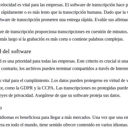
velocidad es vital para las empresas. El software de transcripción hace 
s rápidamente o es más lento que la transcripción humana. Dado que la v
tware de transcripción prometen una entrega rápida. Evalúe sus afirma
e de transcripción proporciona transcripciones en cuestión de minutos
 más largo si la grabación es más corta o contiene palabras complejas.
d del software
 es una prioridad para todas las empresas. Este criterio es crucial si u
 contrario, los archivos pueden terminar compartidos a través de Interne
 vital para el cumplimiento. Los datos pueden protegerse en virtud de v
or, como la GDPR y la CCPA. Las transcripciones no protegidas pueden 
leyes de privacidad. Asegúrese de que su software proteja sus datos.
o
 idiomas es beneficiosa para llegar a más mercados. Una vez que una e
era en todo el mundo, tiene sentido ofrecer contenido en varios idiomas