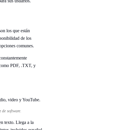
ara sus usuarios.
son los que están
ponibilidad de los
s opciones comunes.
 constantemente
o como PDF, .TXT, y
z de software.
n texto. Llega a la
ptor, incluidos español,