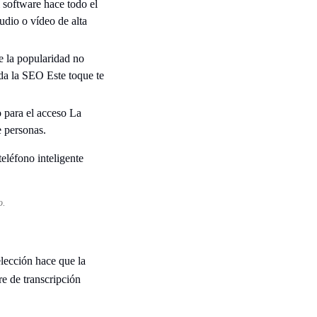
l software hace todo el
udio o vídeo de alta
e la popularidad no
da la SEO Este toque te
o para el acceso La
e personas.
o.
lección hace que la
e de transcripción