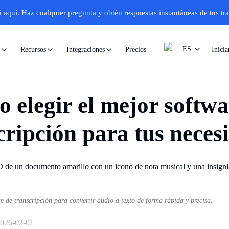
á aquí.
Haz cualquier pregunta y obtén respuestas instantáneas de tus tr
ES
Precios
Inicia
Recursos
Integraciones
 elegir el mejor softwa
cripción para tus neces
e de transcripción para convertir audio a texto de forma rápida y precisa.
026-02-01