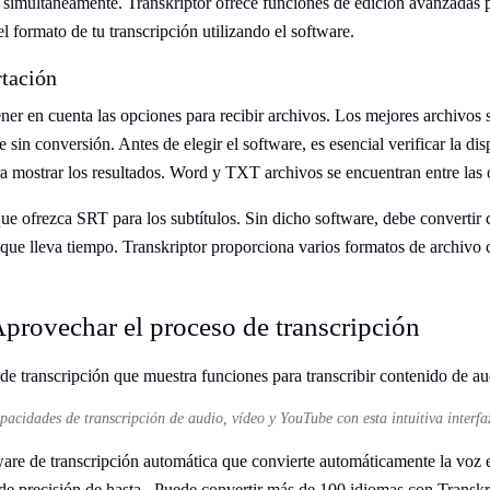
o simultáneamente. Transkriptor ofrece funciones de edición avanzadas p
el formato de tu transcripción utilizando el software.
tación
ner en cuenta las opciones para recibir archivos. Los mejores archivos 
 sin conversión. Antes de elegir el software, es esencial verificar la dis
ra mostrar los resultados. Word y TXT archivos se encuentran entre la
ue ofrezca SRT para los subtítulos. Sin dicho software, debe convertir
o que lleva tiempo. Transkriptor proporciona varios formatos de archiv
Aprovechar el proceso de transcripción
apacidades de transcripción de audio, vídeo y YouTube con esta intuitiva interfa
ware de transcripción automática que convierte automáticamente la voz e
de precisión de hasta . Puede convertir más de 100 idiomas con Transkri