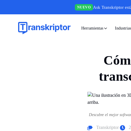
Ask Transkriptor est
NUEVO
Herramientas
Industrias
Cómo
trans
Descubre el mejor softwar
Transkriptor
2