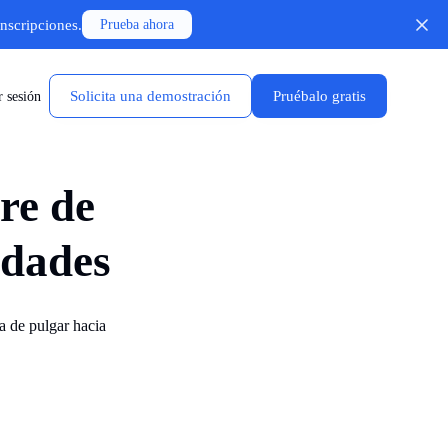
anscripciones.
Prueba ahora
Solicita una demostración
Pruébalo gratis
r sesión
re de
idades