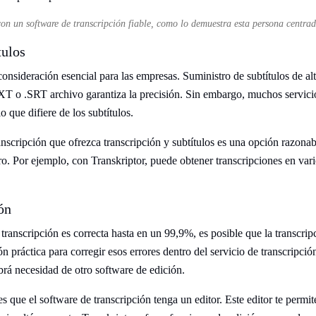
on un software de transcripción fiable, como lo demuestra esta persona centrad
tulos
onsideración esencial para las empresas. Suministro de subtítulos de alt
XT o .SRT archivo garantiza la precisión. Sin embargo, muchos servicio
 que difiere de los subtítulos.
ranscripción que ofrezca transcripción y subtítulos es una opción razona
ro. Por ejemplo, con Transkriptor, puede obtener transcripciones en var
ón
 transcripción es correcta hasta en un 99,9%, es posible que la transcri
n práctica para corregir esos errores dentro del servicio de transcripci
rá necesidad de otro software de edición.
 es que el software de transcripción tenga un editor. Este editor te permit