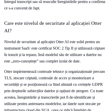
întregul transcript sau să reasculte înregistrările pentru a confirma
ce s-a convenit de fapt.
Care este nivelul de securitate al aplicației Otter
AI?
Nivelul de securitate al aplicației Otter AI este solid pentru un
instrument SaaS: este certificat SOC 2 Tip II și utilizează criptare
în tranzit și la repaus, însă modelul său de utilizare a datelor nu
este „zero-cunoștințe” sau complet izolat de date.
Otter implementează controale tehnice și organizaționale precum
TLS, stocare criptată, controale de acces și monitorizare a
securității și se poziționează ca fiind aliniată cu cerințele GDPR
prin drepturile subiecților datelor și opțiuni de ștergere. Cu toate
acestea, înregistrările și transcrierile pot fi de-identificate și
utilizate pentru antrenarea modelelor, iar datele sunt stocate pe
infrastructura cloud din SUA, ceea ce ridică întrebări de