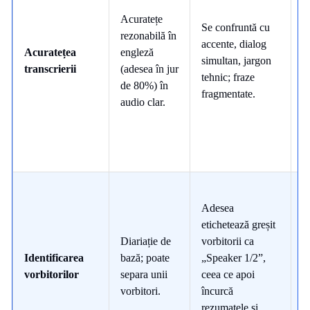
Acuratețe
B
Se confruntă cu
rezonabilă în
n
accente, dialog
Acuratețea
engleză
p
simultan, jargon
transcrierii
(adesea în jur
t
tehnic; fraze
de 80%) în
v
fragmentate.
audio clar.
d
Adesea
etichetează greșit
P
Diariație de
vorbitorii ca
p
Identificarea
bază; poate
„Speaker 1/2”,
c
vorbitorilor
separa unii
ceea ce apoi
v
vorbitori.
încurcă
m
rezumatele și
p