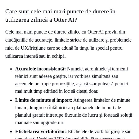
Care sunt cele mai mari puncte de durere în
utilizarea zilnică a Otter AI?
Cele mai mari puncte de durere zilnice cu Otter AI provin din
ciudățeniile de acuratețe, limitele stricte de utilizare și problemele
mici de UX/fricțiune care se adună în timp, în special pentru
utilizarea intensă sau în echipă.
Acuratețe inconsistentă:
Numele, acronimele și termenii
tehnici sunt adesea greșite, iar vorbirea simultană sau
accentele pot rupe propozițiile, așa că s-ar putea să petreci
mai mult timp editând în loc să citești doar.
Limite de minute și import:
Atingerea limitelor de minute
lunare, lungimea întâlnirii sau plafoanele de import ale
planului gratuit întrerupe fluxurile de lucru și forțează soluții
manuale sau upgrade-uri.
Etichetarea vorbitorilor:
Etichetele de vorbitor greșite sau
generice („Vorbitor 1/2”) fac mai dificilă scanarea cine a