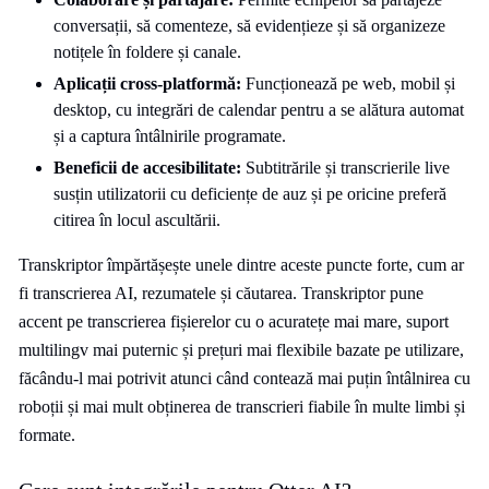
conversații, să comenteze, să evidențieze și să organizeze
notițele în foldere și canale.
Aplicații cross‑platformă:
Funcționează pe web, mobil și
desktop, cu integrări de calendar pentru a se alătura automat
și a captura întâlnirile programate.
Beneficii de accesibilitate:
Subtitrările și transcrierile live
susțin utilizatorii cu deficiențe de auz și pe oricine preferă
citirea în locul ascultării.
Transkriptor împărtășește unele dintre aceste puncte forte, cum ar
fi transcrierea AI, rezumatele și căutarea. Transkriptor pune
accent pe transcrierea fișierelor cu o acuratețe mai mare, suport
multilingv mai puternic și prețuri mai flexibile bazate pe utilizare,
făcându-l mai potrivit atunci când contează mai puțin întâlnirea cu
roboții și mai mult obținerea de transcrieri fiabile în multe limbi și
formate.