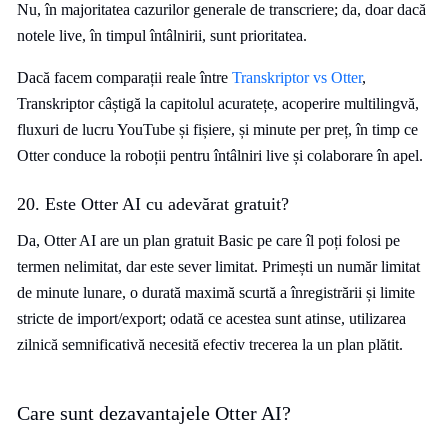
Nu, în majoritatea cazurilor generale de transcriere; da, doar dacă
notele live, în timpul întâlnirii, sunt prioritatea.
Dacă facem comparații reale între
Transkriptor vs Otter
,
Transkriptor câștigă la capitolul acuratețe, acoperire multilingvă,
fluxuri de lucru YouTube și fișiere, și minute per preț, în timp ce
Otter conduce la roboții pentru întâlniri live și colaborare în apel.
20. Este Otter AI cu adevărat gratuit?
Da, Otter AI are un plan gratuit Basic pe care îl poți folosi pe
termen nelimitat, dar este sever limitat. Primești un număr limitat
de minute lunare, o durată maximă scurtă a înregistrării și limite
stricte de import/export; odată ce acestea sunt atinse, utilizarea
zilnică semnificativă necesită efectiv trecerea la un plan plătit.
Care sunt dezavantajele Otter AI?