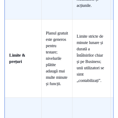
acțiunile.
F
Planul gratuit
Limite stricte de
p
este generos
minute lunare și
u
pentru
durată a
m
testare;
Limite &
întâlnirilor chiar
ut
nivelurile
prețuri
și pe Business;
i
plătite
unii utilizatori se
p
adaugă mai
simt
d
multe minute
„contabilizați”.
s
și funcții.
d