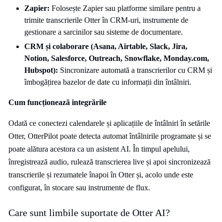
Zapier:
Folosește Zapier sau platforme similare pentru a
trimite transcrierile Otter în CRM-uri, instrumente de
gestionare a sarcinilor sau sisteme de documentare.
CRM și colaborare (Asana,
Airtable
, Slack, Jira,
Notion, Salesforce, Outreach, Snowflake, Monday.com,
Hubspot
):
Sincronizare automată a transcrierilor cu CRM și
îmbogățirea bazelor de date cu informații din întâlniri.
Cum funcționează integrările
Odată ce conectezi calendarele și aplicațiile de întâlniri în setările
Otter, OtterPilot poate detecta automat întâlnirile programate și se
poate alătura acestora ca un asistent AI. În timpul apelului,
înregistrează audio, rulează transcrierea live și apoi sincronizează
transcrierile și rezumatele înapoi în Otter și, acolo unde este
configurat, în stocare sau instrumente de flux.
Care sunt limbile suportate de Otter AI?