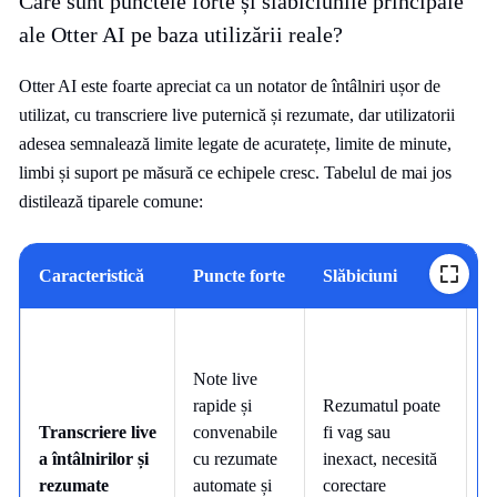
Care sunt punctele forte și slăbiciunile principale
ale Otter AI pe baza utilizării reale?
Otter AI este foarte apreciat ca un notator de întâlniri ușor de
utilizat, cu transcriere live puternică și rezumate, dar utilizatorii
adesea semnalează limite legate de acuratețe, limite de minute,
limbi și suport pe măsură ce echipele cresc. Tabelul de mai jos
distilează tiparele comune:
Caracteristică
Puncte forte
Slăbiciuni
C
Note live
E
rapide și
Rezumatul poate
r
Transcriere live
convenabile
fi vag sau
e
a întâlnirilor și
cu rezumate
inexact, necesită
„
rezumate
automate și
corectare