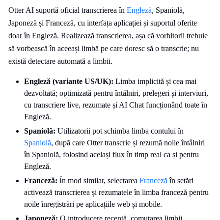
Otter AI suportă oficial transcrierea în
Engleză
, Spaniolă,
Japoneză și Franceză, cu interfața aplicației și suportul oferite
doar în Engleză. Realizează transcrierea, așa că vorbitorii trebuie
să vorbească în aceeași limbă pe care doresc să o transcrie; nu
există detectare automată a limbii.
Engleză (variante US/UK):
Limba implicită și cea mai
dezvoltată; optimizată pentru întâlniri, prelegeri și interviuri,
cu transcriere live, rezumate și AI Chat funcționând toate în
Engleză.
Spaniolă:
Utilizatorii pot schimba limba contului în
Spaniolă
, după care Otter transcrie și rezumă noile întâlniri
în Spaniolă, folosind același flux în timp real ca și pentru
Engleză.
Franceză:
În mod similar, selectarea
Franceză
în setări
activează transcrierea și rezumatele în limba franceză pentru
noile înregistrări pe aplicațiile web și mobile.
Japoneză:
O introducere recentă, comutarea limbii