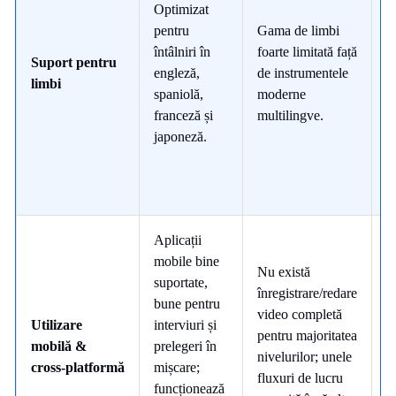
Optimizat
B
pentru
Gama de limbi
c
întâlniri în
foarte limitată față
Suport pentru
s
engleză,
de instrumentele
limbi
p
spaniolă,
moderne
d
franceză și
multilingve.
s
japoneză.
Aplicații
mobile bine
Nu există
suportate,
înregistrare/redare
bune pentru
video completă
S
Utilizare
interviuri și
pentru majoritatea
p
mobilă &
prelegeri în
nivelurilor; unele
u
cross‑platformă
mișcare;
fluxuri de lucru
c
funcționează