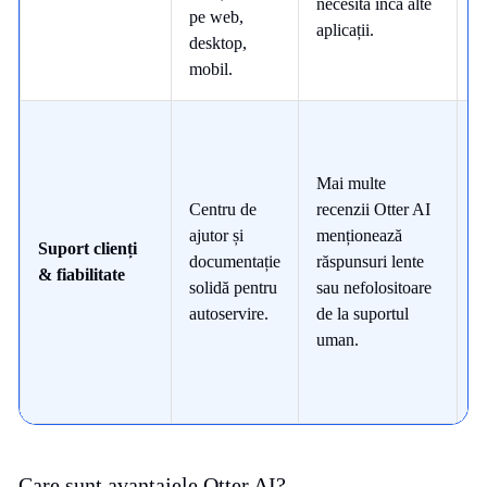
necesită încă alte
pe web,
aplicații.
desktop,
mobil.
Mai multe
A
Centru de
recenzii Otter AI
p
ajutor și
menționează
c
Suport clienți
documentație
răspunsuri lente
m
& fiabilitate
solidă pentru
sau nefolositoare
p
autoservire.
de la suportul
d
uman.
cr
Care sunt avantajele Otter AI?