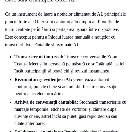
Ca un instrument de luare a notițelor alimentat de AI, principalele
puncte forte ale Otter sunt capturarea în timp real, fluxurile de
lucru centrate pe întâlniri și partajarea ușoară între dispozitive.
Este conceput pentru a înlocui luarea manuală a notițelor cu
transcrieri live, căutabile și rezumate AI.
Transcriere în timp real:
Transcrie conversațiile Zoom,
Teams, Meet și în persoană pe măsură ce se întâmplă, astfel
încât participanții să poată citi și revizui instantaneu.
Rezumaturi și evidențieri AI:
Generează automat
contururi, puncte cheie și acțiuni din fiecare conversație
pentru a accelera urmărirea.
Arhivă de conversații căutabilă:
Stochează transcrierile cu
marcaje temporale, etichete de vorbitori și căutare după
cuvinte cheie, astfel încât să puteți găsi rapid decizii sau
citate anterioare.
Colaborare și partajare:
Permite echipelor să partajeze