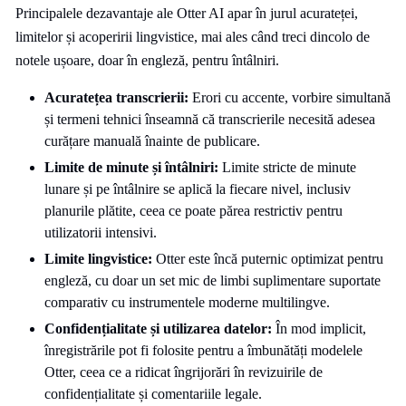
Principalele dezavantaje ale Otter AI apar în jurul acurateței,
limitelor și acoperirii lingvistice, mai ales când treci dincolo de
notele ușoare, doar în engleză, pentru întâlniri.
Acuratețea transcrierii:
Erori cu accente, vorbire simultană
și termeni tehnici înseamnă că transcrierile necesită adesea
curățare manuală înainte de publicare.
Limite de minute și întâlniri:
Limite stricte de minute
lunare și pe întâlnire se aplică la fiecare nivel, inclusiv
planurile plătite, ceea ce poate părea restrictiv pentru
utilizatorii intensivi.
Limite lingvistice:
Otter este încă puternic optimizat pentru
engleză, cu doar un set mic de limbi suplimentare suportate
comparativ cu instrumentele moderne multilingve.
Confidențialitate și utilizarea datelor:
În mod implicit,
înregistrările pot fi folosite pentru a îmbunătăți modelele
Otter, ceea ce a ridicat îngrijorări în revizuirile de
confidențialitate și comentariile legale.