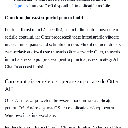
Japoneză
nu este încă disponibilă în aplicațiile mobile
Cum funcționează suportul pentru limbi
Pentru a folosi o limbă specifică, schimbi limba de transcriere în
setările contului, iar Otter procesează toate înregistrările viitoare
în acea limbă până când schimbi din nou. Fluxul de lucru de bază
este același: audio-ul este transmis către serverele Otter, transcris
în limba aleasă, apoi procesat pentru punctuație, rezumate și AI
Chat în aceeași limbă.
Care sunt sistemele de operare suportate de Otter
AI?
Otter AI rulează pe web în browsere moderne și ca aplicații
pentru iOS, Android și macOS, cu o aplicație desktop pentru
Windows încă în dezvoltare.
Pe desktop, poți folosi Otter în Chrome, Firefox, Safari sau Edge