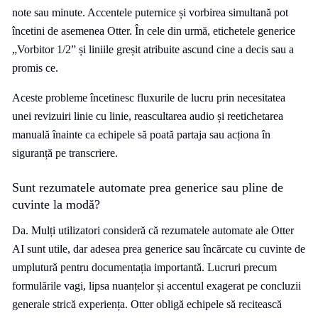
note sau minute. Accentele puternice și vorbirea simultană pot
încetini de asemenea Otter. În cele din urmă, etichetele generice
„Vorbitor 1/2” și liniile greșit atribuite ascund cine a decis sau a
promis ce.
Aceste probleme încetinesc fluxurile de lucru prin necesitatea
unei revizuiri linie cu linie, reascultarea audio și reetichetarea
manuală înainte ca echipele să poată partaja sau acționa în
siguranță pe transcriere.
Sunt rezumatele automate prea generice sau pline de
cuvinte la modă?
Da. Mulți utilizatori consideră că rezumatele automate ale Otter
AI sunt utile, dar adesea prea generice sau încărcate cu cuvinte de
umplutură pentru documentația importantă. Lucruri precum
formulările vagi, lipsa nuanțelor și accentul exagerat pe concluzii
generale strică experiența. Otter obligă echipele să recitească