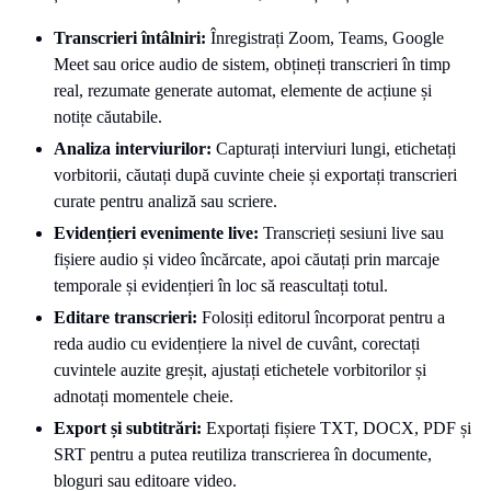
Transcrieri întâlniri:
Înregistrați Zoom, Teams, Google
Meet sau orice audio de sistem, obțineți transcrieri în timp
real, rezumate generate automat, elemente de acțiune și
notițe căutabile.
Analiza interviurilor:
Capturați interviuri lungi, etichetați
vorbitorii, căutați după cuvinte cheie și exportați transcrieri
curate pentru analiză sau scriere.
Evidențieri evenimente live:
Transcrieți sesiuni live sau
fișiere audio și video încărcate, apoi căutați prin marcaje
temporale și evidențieri în loc să reascultați totul.
Editare transcrieri:
Folosiți editorul încorporat pentru a
reda audio cu evidențiere la nivel de cuvânt, corectați
cuvintele auzite greșit, ajustați etichetele vorbitorilor și
adnotați momentele cheie.
Export și subtitrări:
Exportați fișiere TXT, DOCX, PDF și
SRT pentru a putea reutiliza transcrierea în documente,
bloguri sau editoare video.