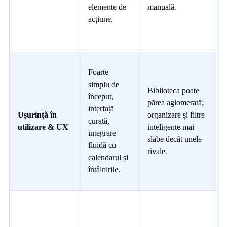
p
elemente de
manuală.
cr
acțiune.
Foarte
simplu de
P
Biblioteca poate
început,
i
părea aglomerată;
interfață
e
Ușurință în
organizare și filtre
curată,
m
utilizare & UX
inteligente mai
integrare
p
slabe decât unele
fluidă cu
d
rivale.
calendarul și
c
întâlnirile.