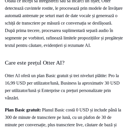
Odată ce începi să înregistrezi sau să încarci un fișier, Otter
detectează cuvintele rostite, le procesează prin modele de învățare
automată antrenate pe seturi mari de date vocale și generează o
schiță de transcriere pe măsură ce conversația se desfășoară.
După prima trecere, procesarea suplimentară separă audio în
segmente pe vorbitori, rafinează limitele propozițiilor și pregătește
textul pentru căutare, evidențieri și rezumate AI.
Care este prețul Otter AI?
Otter AI oferă un plan Basic gratuit și trei niveluri plătite: Pro la
16,99 USD per utilizator/lună, Business la aproximativ 30 USD
per utilizator/lună și Enterprise cu prețuri personalizate prin
vânzări.
Plan Basic gratuit:
Planul Basic costă 0 USD și include până la
300 de minute de transcriere pe lună, cu un plafon de 30 de
minute per conversație, plus transcriere live, căutare de bază și