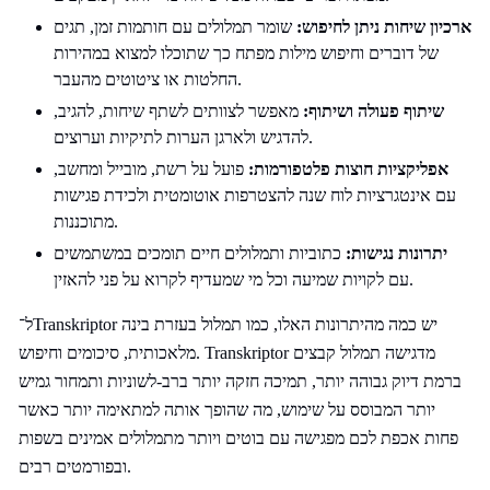
ארכיון שיחות ניתן לחיפוש:
שומר תמלולים עם חותמות זמן, תגים
של דוברים וחיפוש מילות מפתח כך שתוכלו למצוא במהירות
החלטות או ציטוטים מהעבר.
שיתוף פעולה ושיתוף:
מאפשר לצוותים לשתף שיחות, להגיב,
להדגיש ולארגן הערות לתיקיות וערוצים.
אפליקציות חוצות פלטפורמות:
פועל על רשת, מובייל ומחשב,
עם אינטגרציות לוח שנה להצטרפות אוטומטית ולכידת פגישות
מתוכננות.
יתרונות נגישות:
כתוביות ותמלולים חיים תומכים במשתמשים
עם לקויות שמיעה וכל מי שמעדיף לקרוא על פני להאזין.
ל־Transkriptor יש כמה מהיתרונות האלו, כמו תמלול בעזרת בינה
מלאכותית, סיכומים וחיפוש. Transkriptor מדגישה תמלול קבצים
ברמת דיוק גבוהה יותר, תמיכה חזקה יותר ברב-לשוניות ותמחור גמיש
יותר המבוסס על שימוש, מה שהופך אותה למתאימה יותר כאשר
פחות אכפת לכם מפגישה עם בוטים ויותר מתמלולים אמינים בשפות
ובפורמטים רבים.