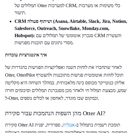
תמלולים של Otter למערכות CRM, כלי משימות או מערכות
תיעוד.
, Slack, Jira, Notion,
Airtable
CRM ושיתוף פעולה (Asana,
Salesforce, Outreach, Snowflake, Monday.com,
סנכרון אוטומטי של תמלולים עם CRM והעשרת
):
Hubspot
מסדי נתונים עם תובנות מפגישות.
איך אינטגרציות עובדות
לאחר שתחברו את לוחות השנה ואפליקציות הפגישות בהגדרות של
Otter, OtterPilot תוכל לזהות אוטומטית פגישות מתוכננות ולהצטרף
אליהן כנוטייקר מבוסס בינה מלאכותית. במהלך השיחה היא מקליטה
שמע, מבצעת תמלול חי ולאחר מכן מסנכרנת תמלולים וסיכומים חזרה
ל-Otter, ובמקום שבו מוגדר, לאחסון או לכלים נוספים.
מהן השפות הנתמכות עבור סקירת Otter AI?
סקירת Otter AI תומכת רשמית בתמלול ב-
אנגלית
, ספרדית, יפנית
וצרפתית, כאשר ממשק האפליקציה והתמיכה עדיין מסופקים באנגלית