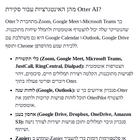
מהן האינטגרציות עבור סקירת Otter AI?
Otter מתחברת ל-Zoom, Google Meet ו-Microsoft Teams כך
שהנוטייקר שלה יכול להצטרף אוטומטית ולתמלל שיחות מתוכננות.
היא גם משתלבת עם Google Calendar ו-Outlook, Google Drive
ותוסף Chrome ללכידת שמע מהדפדפן.
כלי תקשורת (Zoom, Google Meet, Microsoft Teams,
הצטרפות אוטומטית
, RingCentral, Dialpad):
JustCall
לפגישות מתוכננות, הקלטה ויצירת תמלולים חיים, סיכומים, זיהוי
דוברים ופריטי פעולה בתוך Otter.
סנכרון אירועים כך ש-Otter
לוחות שנה (Google, Outlook):
תוכל לזהות פגישות קרובות ולתזמן את OtterPilot להצטרף
אוטומטית.
אחסון בענן (Google Drive, Dropbox, OneDrive, Amazon
סנכרון וגיבוי תמלולים ותוכן פגישות ישירות לצורך גישה
S3):
ושיתוף.
שימוש ב-Zapier או פלטפורמות דומות כדי להעביר
Zapier: