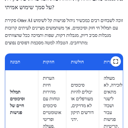
על סמך שימוש אמיתי?
סקירת Otter AI זוכה לשבחים רבים כמכשיר ניהול פגישות קל לשימוש
עם תמלול חי חזק וסיכומים, אך משתמשים מציינים לעיתים קרובות
מגבלות סביב דיוק, מגבלות דקות, שפות ותמיכה ככל שהצוותים
מתרחבים. הטבלה למטה מסכמת דפוסים נפוצים:
הערות
חולשות
חוזקות
תכונה
מעולה
הערות
לזכירה, לא
סיכומים
חיות
מתאים
יכולים להיות
מהירות
תמלול
ל'שגר
מעורפלים או
ונוחות עם
וסיכומים
ושכח'
לא מדויקים,
סיכומים
חיים של
עבור
דורשים תיקון
אוטומטיים
פגישות
פגישות
ידני.
ופריטי
קריטיות.
פעולה.