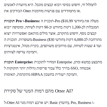
לתמלול חי, חיפוש בסיסי ויבוא קבצים מוגבל. היא מיועדת לאנשים
הבודקים את Otter או מתמודדים עם פגישות מזדמנות.
תוכנית ה-Pro ($16.99 חודשי) מעלה את
תוכניות Pro ו-Business:
המגבלות לכ-1,200 דקות בחודש וכ-90 דקות לשיחה, ומוסיפה ייבוא
קבצים נוסף, חיפוש מתקדם, אוצר מילים מותאם ואפשרויות ייצוא
משופרות. תוכנית ה-Business ($30 חודשי) מתרחבת לכ-6,000 דקות
ועד 4 שעות לשיחה, עם מרחבים משותפים, בקרת מנהל, אינטגרציות
ותמיכה עדיפה לצוותים.
המחיר לתוכנית Enterprise מתבצע במשא ומתן,
תוכנית Enterprise:
בדרך כלל עבור פריסות גדולות יותר הזקוקות ל-SSO, אבטחה
מתקדמת, תאימות HIPAA ותמיכה ייעודית בחשבון.
מהם רמות המנוי של סקירת Otter AI?
ל-Otter AI יש ארבע רמות מנוי: Basic (חינמי), Pro, Business ו-