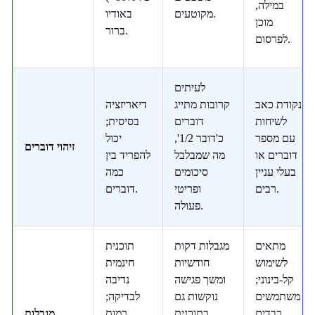
במילה,
מקוטעים.
באודיו
מוכן
ברור.
לפרסום.
לעיתים
נקודת כאב
קרובות מתייג
דיאריזציה
לשיחות
דוברים
בסיסית;
עם מספר
כ'דובר 1/2',
יכול
זיהוי דוברים
דוברים או
מה שמבלבל
להפריד בין
בעלי עניין
סיכומים
כמה
רבים.
ופריטי
דוברים.
פעולה.
מתאים
מגבלות דקות
תוכנית
לשימוש
חודשיות
חינמית
קל-בינוני;
ומשך פגישה
נדיבה
משתמשים
נוקשות גם
לבדיקה;
כבדים
בתוכנית
רמות
מגבלות