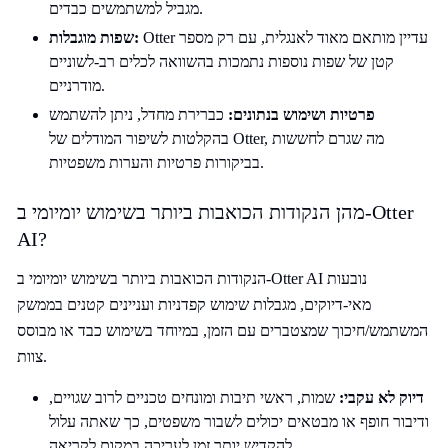
מגביל למשתמשים כבדים.
Otter עדיין מותאם מאוד לאנגלית, עם רק מספר
שפות מוגבלות:
קטן של שפות נוספות נתמכות בהשוואה לכלים רב-לשוניים
מודרניים.
פרטיות ושימוש בנתונים:
כברירת מחדל, ניתן להשתמש
בהקלטות לשיפור המודלים של Otter, מה שגרם לחששות
בביקורות פרטיות והערות משפטיות.
מהן הנקודות הכואבות ביותר בשימוש יומיומי ב-Otter
AI?
הנקודות הכואבות ביותר בשימוש יומיומי ב-Otter AI נובעות
מאי-דיוקים, מגבלות שימוש קפדניות ועניינים קטנים בממשק
המשתמש/חיכוך שמצטברים עם הזמן, במיוחד בשימוש כבד או מבוסס
צוות.
דיוק לא עקבי:
שמות, ראשי תיבות ומונחים טכניים לרוב שגויים,
ודיבור חופף או מבטאים יכולים לשבור משפטים, כך שאתה עלול
להקדיש יותר זמן לעריכה במקום לקריאה.