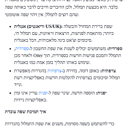
בלבד. היא מבצעת תמלול, ולכן הדוברים חייבים לדבר באותה שפה
שהם רוצים לתמלל; אין זיהוי שפה אוטומטי.
שפת ברירת המחדל והבשלה
אנגלית (וריאנטים US/UK):
ביותר; מותאמת לפגישות, הרצאות וראיונות, עם תמלול חי,
סיכומים וצ'אט בינה מלאכותית, הכל באנגלית.
ספרדית:
משתמשים יכולים לשנות את שפת החשבון ל-
ספרדית
,
ולאחר מכן Otter תתמלל ותסכם פגישות חדשות בספרדית, תוך
שימוש באותו תהליך בזמן אמת כמו באנגלית.
צרפתית:
באופן דומה, בחירה ב-
צרפתית
בהגדרות מאפשרת
תמלול וסיכומים בצרפתית להקלטות חדשות באפליקציות רשת
ונייד.
יפנית:
הוספה חדשה, שינוי שפה ל-
יפנית
עדיין אינו זמין
באפליקציות ניידות.
איך תמיכת שפה עובדת
כדי להשתמש בשפה מסוימת, משנים את שפת התמלול בהגדרות