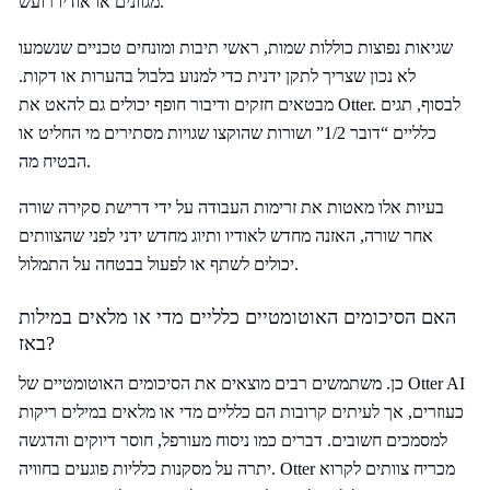
מגוונים או אודיו רועש.
שגיאות נפוצות כוללות שמות, ראשי תיבות ומונחים טכניים שנשמעו
לא נכון שצריך לתקן ידנית כדי למנוע בלבול בהערות או דקות.
מבטאים חזקים ודיבור חופף יכולים גם להאט את Otter. לבסוף, תגים
כלליים “דובר 1/2” ושורות שהוקצו שגויות מסתירים מי החליט או
הבטיח מה.
בעיות אלו מאטות את זרימות העבודה על ידי דרישת סקירה שורה
אחר שורה, האזנה מחדש לאודיו ותיוג מחדש ידני לפני שהצוותים
יכולים לשתף או לפעול בבטחה על התמלול.
האם הסיכומים האוטומטיים כלליים מדי או מלאים במילות
באז?
כן. משתמשים רבים מוצאים את הסיכומים האוטומטיים של Otter AI
כעוזרים, אך לעיתים קרובות הם כלליים מדי או מלאים במילים ריקות
למסמכים חשובים. דברים כמו ניסוח מעורפל, חוסר דיוקים והדגשה
יתרה על מסקנות כלליות פוגעים בחוויה. Otter מכריח צוותים לקרוא