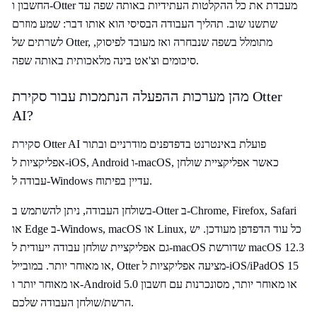
החשבון ו-Otter מעבדת את כל ההקלטות העתידיות באותה שפה עד
שתשנו שוב. תהליך העבודה הבסיסי הוא אותו דבר: שמע מוזרם
לשרתים של Otter, מתומלל בשפה שנבחרה ואז מעובד לפיסוק,
סיכומים וצ'אט בינה מלאכותית באותה שפה.
מהן מערכות ההפעלה הנתמכות עבור סקירת Otter
AI?
סקירת Otter AI פועלת באינטרנט בדפדפנים מודרניים ובתור
אפליקציות ל-iOS, Android ו-macOS, כאשר אפליקציית שולחן
עבודה ל-Windows עדיין בפיתוח.
בשולחן העבודה, ניתן להשתמש ב-Otter ב-Chrome, Firefox, Safari
או Edge ב-Windows, macOS או Linux, כל עוד הדפדפן מעודכן. יש
גם אפליקציית שולחן עבודה ייעודית ל-macOS שדורשת macOS 12.3
או מאוחר יותר. במובייל, Otter מציעה אפליקציות ל-iOS/iPadOS 15
או מאוחר יותר ו-Android 5.0 או מאוחר יותר, מסונכרנות עם חשבון
הרשת/שולחן העבודה שלכם.