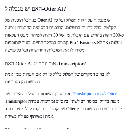
האם יש מגבלה ל-Otter AI?
כן. לכל תוכנית של Otter AI יש מגבלות על דקות תמלול ועל כל
הקלטה, כולל ברמות בתשלום. התוכנית הבסיסית החינמית מציעה
כ-300 דקות בחודש עם הגבלת זמן של 30 דקות לשיחה ומעט העלאות
קבצים במהלך החיים, בעוד שתוכניות Pro ו-Business מעלות (אך לא
מסירות) את המגבלות החודשיות ועל כל פגישה.
האם Otter AI טוב יותר מ-Transkriptor?
לא ברוב המקרים של תמלול כללי; כן רק אם הערות בזמן אמת
בפגישות הן העדיפות.
,
Transkriptor לעומת Otter
אם נערוך השוואות בעולם האמיתי של
Transkriptor מנצח בדיוק, בכיסוי רב-לשוני, ביוטיוב ובזרימות עבודה
של קבצים, ובדקות לכל מחיר, בעוד Otter מוביל בבוטים לפגישות בזמן
אמת ובשיתוף פעולה בשיחה.