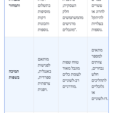
עשויים
העסקית;
בתשלום
ותמחור
לחרוג או
חלק
מוסיפות
להיתקל
מהמשתמשים
דקות
בעלויות
מרגישים
ותכונות
נוספות.
'מוגבלים'.
נוספות.
מתאים
למספר
מותאם
צוותים
טווח שפות
לפגישות
נבחרים,
מוגבל מאוד
באנגלית,
תמיכה
חלש
לעומת כלים
ספרדית,
בשפות
לתהליכים
רב-לשוניים
צרפתית
גלובליים
מודרניים.
ויפנית.
או
דו-לשוניים.