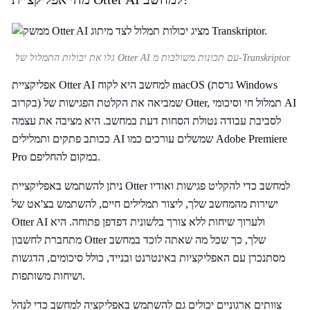
גלו את יכולות התמלול של Otter AI עם תכונות משולבות מ-Transkriptor.
אפליקציית Otter AI למחשב היא לקוח macOS (גרסת Windows
בקרוב) שמביאה את הקלטת הפגישות של Otter, תמלול חי וסיכומי AI
לסביבת עבודה נטולת הסחות דעת במחשב. היא מציבה את עצמה
ככותב פתקים ותמלילים AI שמשלים עורכים כמו Adobe Premiere
Pro במקום להחליפם.
ניתן להשתמש באפליקציית Otter למחשב כדי להקליט פגישות ואודיו
ישירות מהמחשב שלך, ליצור תמלילים חיים, להשתמש בצ'אט של
Otter AI ולערוך שיחות ללא צורך בלשונית דפדפן פתוחה. היא
מתחברת לחשבון Otter שלך, כך שכל מה שאתה לוכד במחשב
מסתנכרן עם האפליקציות באינטרנט ובנייד, כולל סיכומים, הדגשות
ושיחות משותפות.
צוותים ארגוניים יכולים גם להשתמש באפליקציה למחשב כדי לנהל