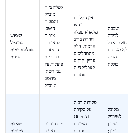
אפליקציות
מובייל
אין הקלטת
נתמכות
וידאו
שכבת
היטב,
מלאה/הפעלה
לכידה
טובות
שימוש
חוזרת ברוב
חזקה, אבל
לראיונות
במובייל
הרמות; חלק
לא מערכת
והרצאות
ובפלטפורמות
מהתהליכים
מדיה
בדרכים;
שונות
עדיין זקוקים
כוללת.
פועלות על
לאפליקציות
גבי רשת,
אחרות.
מחשב
ומובייל.
סקירות רבות
מקובל
על סקירת
לשימוש
Otter AI
בסיכון
מציינות
מרכז עזרה
תמיכת
נמוך;
תגובות
ותיעוד
לקוחות