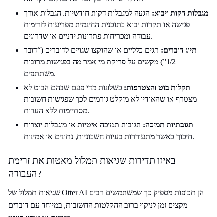
מגבלות דקות ויבוא:
הגעה למגבלות דקות חודשיות, הגבלות אורך
פגישה או תקרות יבוא בתוכנית החינמית מפריעות לזרימות
עבודה ומכריחות פתרונות ידניים או שדרוגים.
תיוג דוברים:
תגים כלליים או שהוקצו שגויים לדוברים (“דובר
1/2”) מקשים על סריקת מי אמר מה בפגישות מרובות
משתתפים.
תקלות בוט והצטרפות:
כשלונות מדי פעם שבהם הבוט לא
מצטרף או שהאודיו לא מוקלט גורמים לכך שפגישות חשובות
מסתיימות ללא הערות.
תגובתיות תמיכה:
תגובות תמיכה איטיות או מוגבלות יוצרות
חיכוך כאשר מתעוררות בעיות חשבוניות, נתונים או אמינות.
באיזו תדירות שגיאות תמלול מאטות את זרימת
העבודה?
שגיאות תמלול של Otter AI הן תכופות מספיק כך שמשתמשים רבים
מקצים זמן לניקוי ברוב ההקלטות החשובות, במיוחד עם דוברים