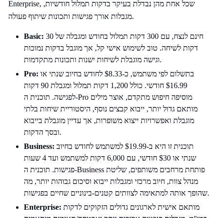
Enterprise, שכל אחת מהן נבדלת בעיקר בדקות תמלול חודשיות,
מגבלות אורך פגישות ותכונות שיתוף פעולה.​
חינם לנצח, עם 300 דקות תמלול בחודש ומגבלה של 30
Basic:
דקות לשיחה.​ טוב לשימוש אישי קל, אך מוגבל בדקות נמוכות
וגישה מוגבלת לשיחות ישנות ותכונות מתקדמות.​
בתשלום לפי משתמש, כ-$8.33 לחודש בחיוב שנתי או
Pro:
$16.99 חודשי. כולל 1,200 דקות תמלול ומגבלת 90 דקות
לפגישה.​ תוכנית ה-Pro מוסיפה חיפוש מתקדם, אוצר מילים
מותאם גדול יותר, ייבוא קבצים נוסף, היסטוריית שיחות בלתי
מוגבלת ואפשרויות ייצוא משופרות, אך עדיין מוגבלת בייבוא
ובסך הדקות.​
תוכנית זו היא ב-$19.99 למשתמש לחודש בחיוב
Business:
שנתי או $30 חודשי, עם 6,000 דקות למשתמש ועד 4 שעות
פגישות.​ תוכנית ה-Business פותחת מרחבים משותפים, שליטת
מנהל צוות, חיוב מרכזי ומגבלות ייבוא וסיכום גבוהות יותר, מה
שהופך אותה למתאימה לצוותים קטנים-בינוניים שחיים בפגישות.​
מותאם אישית לארגונים גדולים הזקוקים לדקות
Enterprise: