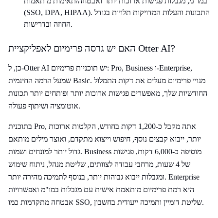
במו"מ, מגבלות פגישות ארוכות יותר ואבטחה/תאימות מותאמות
(SSO, DPA, HIPAA).​ התכונות והעלות המדויקות תלויות בגודל
החוזה ובדרישות.
האם יש גרסה פרימיום לאפליקציית Otter AI?
כן, ל-Otter AI יש תוכניות פרימיום: Pro, Business ו-Enterprise,
שמעל הרמה החינמית Basic. מנויי פרימיום מעלים את דקות התמלול
החודשיות שלך, מאפשרים פגישות ארוכות יותר ופותחים יותר תכונות
אוטומציה ושיתוף פעולה.​
בתוכנית Pro, אתה מקבל כ-1,200 דקות בחודש, הקלטות ארוכות
יותר, ייבוא קבצים נוסף, חיפוש וייצוא מתקדם, ואוצר מילים מותאם
גדול יותר למונחים ושמות. Business מוסיפה כ-6,000 דקות, פגישות
של 4 שעות, מרחבי עבודה לצוותים, שליטת מנהל, ניתוח שימוש
ומגבלות ייבוא גבוהות יותר, בנוסף לתמיכה מהירה יותר. Enterprise
היא רמת פרימיום מותאמת אישית עם מגבלות במו"מ ואפשרויות
אבטחה מתקדמות כמו SSO, שליטת דומיין ותמיכה ייעודית בחשבון.