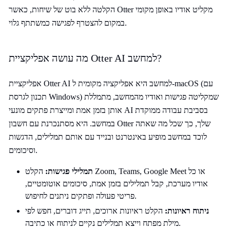
הקלטה ללא בוט של שיחות, כאשר Otter מקליט אודיו באופן מקומי
במקום להצטרף לפגישה כמשתתף גלוי.
מה עושה אפליקציית Otter AI למחשב?
אפליקציית Otter AI למחשב היא אפליקציה מקומית ל-macOS (עם
תכנון לגרסת Windows) שמקליטה פגישות ואודיו מהמחשב, מתמללת
אותן בזמן אמת ומייצרת פתקים מונעי AI בסביבת עבודה ממוקדת
במחשב. היא מסתנכרנת עם חשבון Otter שלך, כך שכל מה שאתה
לוכד במחשב מופיע באינטרנט ובנייד עם אותם תמלילים, הדגשות
וסיכומים.
תמלילי פגישות:
הקלט Zoom, Teams, Google Meet או כל
אודיו מערכת, קבל תמלילים בזמן אמת, סיכומים אוטומטיים,
פריטי פעולה ופתקים ניתנים לחיפוש.
ניתוח ראיונות:
הקלט ראיונות ארוכים, תייג דוברים, חפש לפי
מילת מפתח וייצא תמלילים נקיים לניתוח או כתיבה.