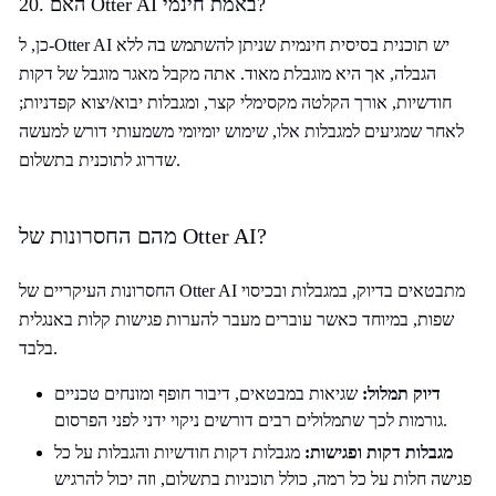
20. האם Otter AI באמת חינמי?
כן, ל-Otter AI יש תוכנית בסיסית חינמית שניתן להשתמש בה ללא
הגבלה, אך היא מוגבלת מאוד. אתה מקבל מאגר מוגבל של דקות
חודשיות, אורך הקלטה מקסימלי קצר, ומגבלות יבוא/יצוא קפדניות;
לאחר שמגיעים למגבלות אלו, שימוש יומיומי משמעותי דורש למעשה
שדרוג לתוכנית בתשלום.
מהם החסרונות של Otter AI?
החסרונות העיקריים של Otter AI מתבטאים בדיוק, במגבלות ובכיסוי
שפות, במיוחד כאשר עוברים מעבר להערות פגישות קלות באנגלית
בלבד.
דיוק תמלול:
שגיאות במבטאים, דיבור חופף ומונחים טכניים
גורמות לכך שתמלולים רבים דורשים ניקוי ידני לפני הפרסום.
מגבלות דקות ופגישות:
מגבלות דקות חודשיות והגבלות על כל
פגישה חלות על כל רמה, כולל תוכניות בתשלום, וזה יכול להרגיש