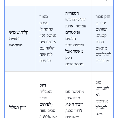
הספרייה
חזק עבור
מאוד
יכולה להרגיש
יחידים
פשוט
עמוסה; ארגון
וצוותים
להתחיל,
ופילטרים
קלות שימוש
קטנים,
ממשק נקי,
חכמים
וחוויית
פחות
אינטגרציה
חלשים יותר
משתמש
מתאים
חלקה עם
מאשר אצל
לתהליכים
לוח שנה
חלק
מורכבים.
ופגישות.
מהמתחרים.
טוב
דיוק
להערות;
מתקשה עם
באנגלית
לא
מבטאים,
סביר
אידיאלי
דיבור חופף,
(לעיתים
לתמלול
דיוק תמלול
ז'רגון טכני;
סביב טווח
מילה
משפטים
של 80%+)