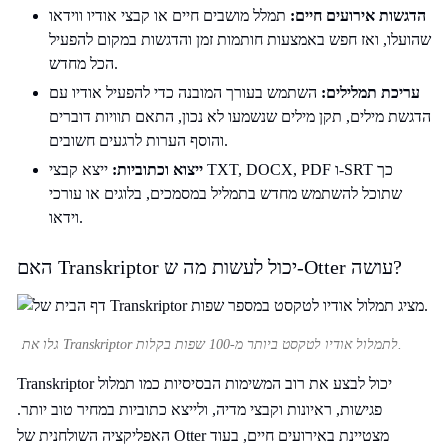
הדגשות אירועים חיים:
תמלל מושבים חיים או קבצי אודיו ווידאו
שהועלו, ואז חפש באמצעות חותמות זמן והדגשות במקום להפעיל
הכל מחדש.
עריכת תמלילים:
השתמש בעורך המובנה כדי להפעיל אודיו עם
הדגשת מילים, תקן מילים שנשמעו לא נכון, התאם תוויות דוברים
והוסף הערות לרגעים חשובים.
ייצוא וכתוביות:
ייצא קבצי TXT, DOCX, PDF ו-SRT כך
שתוכל להשתמש מחדש בתמליל במסמכים, בלוגים או עורכי
וידאו.
האם Transkriptor יכול לעשות מה ש-Otter עושה?
גלו את Transkriptor לתמלול אודיו לטקסט ביותר מ-100 שפות בקלות.
Transkriptor יכול לבצע את רוב המשימות הבסיסיות כמו תמלול
פגישות, ראיונות וקבצי מדיה, ולייצא כתוביות במחיר טוב יותר.
האפליקציה השולחנית של Otter מצטיינת באירועים חיים, בעוד