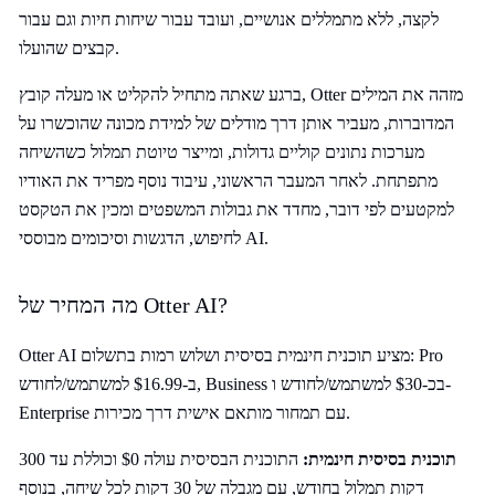
לקצה, ללא מתמללים אנושיים, ועובד עבור שיחות חיות וגם עבור
קבצים שהועלו.
ברגע שאתה מתחיל להקליט או מעלה קובץ, Otter מזהה את המילים
המדוברות, מעביר אותן דרך מודלים של למידת מכונה שהוכשרו על
מערכות נתונים קוליים גדולות, ומייצר טיוטת תמלול כשהשיחה
מתפתחת. לאחר המעבר הראשוני, עיבוד נוסף מפריד את האודיו
למקטעים לפי דובר, מחדד את גבולות המשפטים ומכין את הטקסט
לחיפוש, הדגשות וסיכומים מבוססי AI.
מה המחיר של Otter AI?
Otter AI מציע תוכנית חינמית בסיסית ושלוש רמות בתשלום: Pro
ב-$16.99 למשתמש/לחודש, Business בכ-$30 למשתמש/לחודש ו-
Enterprise עם תמחור מותאם אישית דרך מכירות.
תוכנית בסיסית חינמית:
התוכנית הבסיסית עולה $0 וכוללת עד 300
דקות תמלול בחודש, עם מגבלה של 30 דקות לכל שיחה, בנוסף