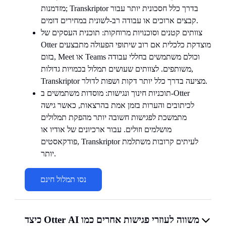
מזדמנות; Transkriptor בדרך כלל חסכונית יותר עבור
קבצים ארוכים או עבודה רב-לשונית במחירים דומים.
צוותים קטנים וסוכנויות מרוחקות: תוכנית העסקים של
Otter מוצדקת כלכלית אם רוב שיתופי הפעולה מתבצעים
בזום, Meet או Teams וכולם משתמשים בחללי עבודה
משותפים. לצוותים שעושים תמלול בכמויות גדולות,
Transkriptor מציעה בדרך כלל יותר דקות ושפות לדולר.
תוכניות חינוך ונגישות: מוסדות משתמשים ב-Otter
לכיתובים והערות בזמן אמת בהרצאות, כאשר גישה
מתמשכת לפגישות חשובה יותר מהפקת תמלולים
מושלמים וזולים. עבור ארכיונים של אודיו או
פודקאסטים, Transkriptor לעיתים קרובות משתלמת
יותר.
נסו תמלול חינם
כיצד Otter AI משווה לעוזרי פגישות אחרים כמו