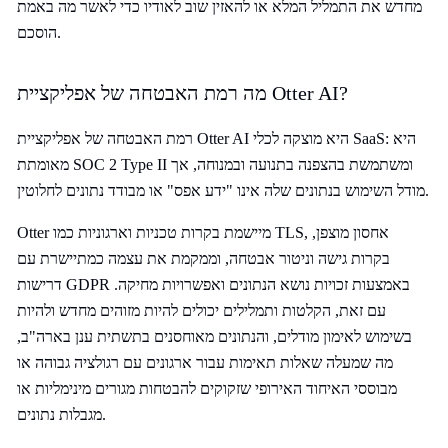
מחדש את התמליל המלא או להאזין שוב לאודיו כדי לאשר מה באמת
הוסכם.
מה רמת האבטחה של אפליקציית Otter AI?
רמת האבטחה של אפליקציית Otter AI היא מוצקה לכלי SaaS: היא
מאומתת SOC 2 Type II ומשתמשת בהצפנה בתנועה ובמנוחה, אך
מודל השימוש בנתונים שלה אינו "ידע אפס" או מבודד נתונים לחלוטין.
Otter מיישמת בקרות טכניות וארגוניות כמו TLS, אחסון מוצפן,
בקרות גישה וניטור אבטחה, וממקמת את עצמה כמתיישרת עם
דרישות GDPR באמצעות זכויות נושא הנתונים ואפשרויות מחיקה.
עם זאת, הקלטות ותמלילים יכולים להיות מזוהים מחדש ולהיות
בשימוש לאימון מודלים, והנתונים מאוחסנים בתשתית ענן בארה"ב,
מה שמעלה שאלות תאימות עבור ארגונים עם רגולציה גבוהה או
מבוססי האיחוד האירופי שזקוקים להבטחות מגורים מינימליות או
מגבלות נתונים.