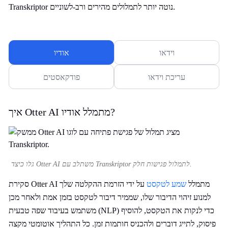
Transkriptor נוטה יותר לתמלולים מהירים ורב-לשוניים.
וידאו
אודיו
עריכת וידאו
פודקאסטים
איך Otter AI מתמלל אודיו?
גלו כיצד Otter AI משתלב עם Transkriptor לתמלול פגישות חלק.
סקירת Otter AI מתמלל
שמע לטקסט
על ידי הזרמת ההקלטה שלך
למנוע זיהוי הדיבור שלו, שממיר דיבור לטקסט בזמן אמת ולאחר מכן
משתמש בעיבוד שפה טבעית (NLP) כדי לנקות את הטקסט, להוסיף
פיסוק, לתייג דוברים ולהכניס חותמות זמן. כל התהליך אוטומטי מקצה