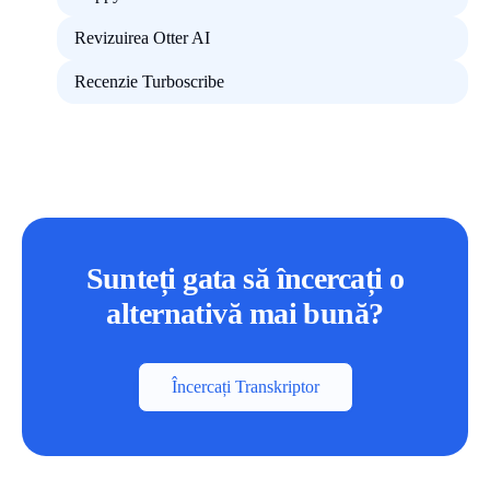
Revizuirea Otter AI
Recenzie Turboscribe
Sunteți gata să încercați o
alternativă mai bună?
Încercați Transkriptor