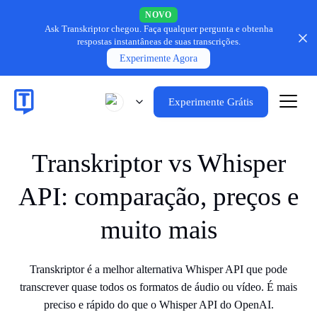
NOVO
Ask Transkriptor chegou.
Faça qualquer pergunta e obtenha
respostas instantâneas de suas transcrições.
Experimente Agora
Experimente Grátis
Transkriptor vs Whisper
API: comparação, preços e
muito mais
Transkriptor é a melhor alternativa Whisper API que pode
transcrever quase todos os formatos de áudio ou vídeo. É mais
preciso e rápido do que o Whisper API do OpenAI.