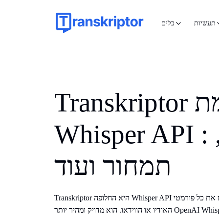
תעשיות
כלים
Transkriptor לעומת
Whisper API : השוואה,
תמחור ועוד
Transkriptor היא החלופה Whisper API הטובה ביותר שיכולה לתמלל כמעט את כל פורמטי
א מדויק ומהיר יותר OpenAI Whisper API.