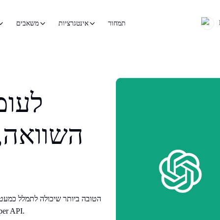
תמחור
אינטגרציות
משאבים
האודיו או הווידאו. הו