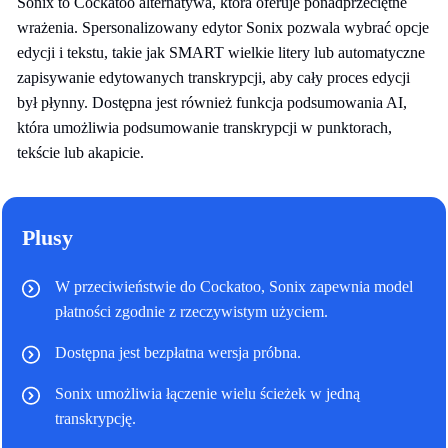
Sonix to Cockatoo alternatywa, która oferuje ponadprzeciętne
wrażenia. Spersonalizowany edytor Sonix pozwala wybrać opcje
edycji i tekstu, takie jak SMART wielkie litery lub automatyczne
zapisywanie edytowanych transkrypcji, aby cały proces edycji
był płynny. Dostępna jest również funkcja podsumowania AI,
która umożliwia podsumowanie transkrypcji w punktorach,
tekście lub akapicie.
Plusy
W przeciwieństwie do Cockatoo, Sonix zapewnia model
płatności zgodnie z rzeczywistym użyciem.
Dostępna jest bezpłatna wersja próbna.
Sonix umożliwia łączenie wielu ścieżek w jedną
transkrypcję.