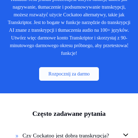
nagrywanie, tłumaczenie i podsumowywanie transkrypcji,
możesz rozważyć użycie Cockatoo alternatywy, takie jak
Transkriptor. Jest to bogate w funkcje narzędzie do transkrypcji
AI znane z transkrypcji i tłumaczenia audio na 100+ języków.
Utwórz więc darmowe konto Transkriptor i skorzystaj z 90-
minutowego darmowego okresu próbnego, aby przetestować
funkcje!
Rozpocznij za darmo
Często zadawane pytania
Czy Cockatoo jest dobra transkrypcja?