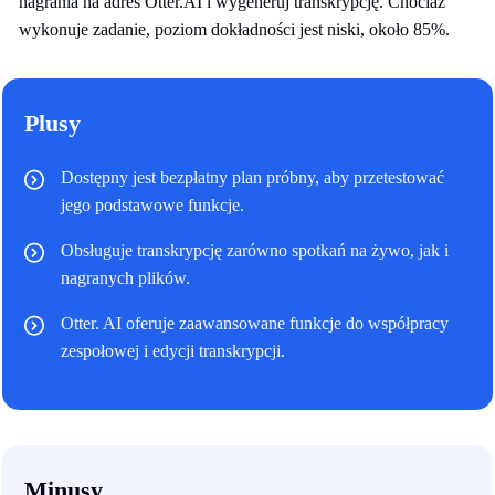
nagrania na adres Otter.AI i wygeneruj transkrypcję. Chociaż
wykonuje zadanie, poziom dokładności jest niski, około 85%.
Plusy
Dostępny jest bezpłatny plan próbny, aby przetestować
jego podstawowe funkcje.
Obsługuje transkrypcję zarówno spotkań na żywo, jak i
nagranych plików.
Otter. AI oferuje zaawansowane funkcje do współpracy
zespołowej i edycji transkrypcji.
Minusy