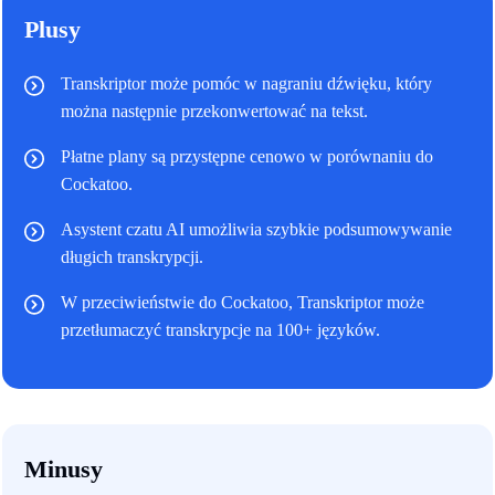
Plusy
Transkriptor może pomóc w nagraniu dźwięku, który
można następnie przekonwertować na tekst.
Płatne plany są przystępne cenowo w porównaniu do
Cockatoo.
Asystent czatu AI umożliwia szybkie podsumowywanie
długich transkrypcji.
W przeciwieństwie do Cockatoo, Transkriptor może
przetłumaczyć transkrypcje na 100+ języków.
Minusy