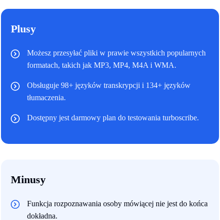
Plusy
Możesz przesyłać pliki w prawie wszystkich popularnych
formatach, takich jak MP3, MP4, M4A i WMA.
Obsługuje 98+ języków transkrypcji i 134+ języków
tłumaczenia.
Dostępny jest darmowy plan do testowania turboscribe.
Minusy
Funkcja rozpoznawania osoby mówiącej nie jest do końca
dokładna.