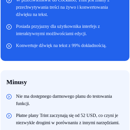
przechwytywania treści na żywo i konwertowania
dźwięku na tekst.
Posiada przyjazny dla użytkownika interfejs z
interaktywnymi możliwościami edycji.
Konwertuje dźwięk na tekst z 99% dokładnością.
Minusy
Nie ma dostępnego darmowego planu do testowania
funkcji.
Płatne plany Trint zaczynają się od 52 USD, co czyni je
niezwykle drogimi w porównaniu z innymi narzędziami.