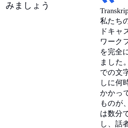
みましょう
Transkri
私たち
ドキャ
ワーク
を完全
ました
での文
しに何
かかっ
ものが
は数分
し、話