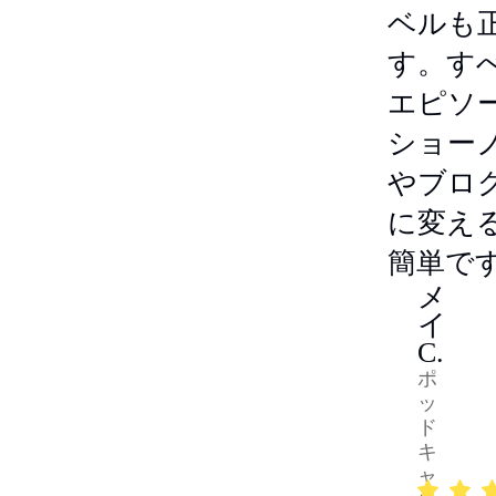
ベルも
す。す
エピソ
ショー
やブロ
に変え
簡単で
メ
イ
C.
ポ
ッ
ド
キ
ャ