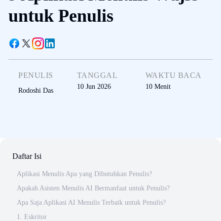
untuk Penulis
PENULIS
TANGGAL
WAKTU BACA
10 Jun 2026
10
Menit
Rodoshi Das
Daftar Isi
Aplikasi Menulis Apa yang Dibutuhkan Penulis?
Apakah Asisten Menulis AI Bermanfaat untuk Penulis?
Apa Saja Aplikasi AI Menulis Terbaik untuk Penulis?
1. Eskritor