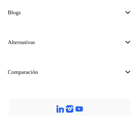
Blogs
Alternativas
Comparación
Política de privacidad
Términos de servicio
Apoyo
Blog
customer@transkriptor.com