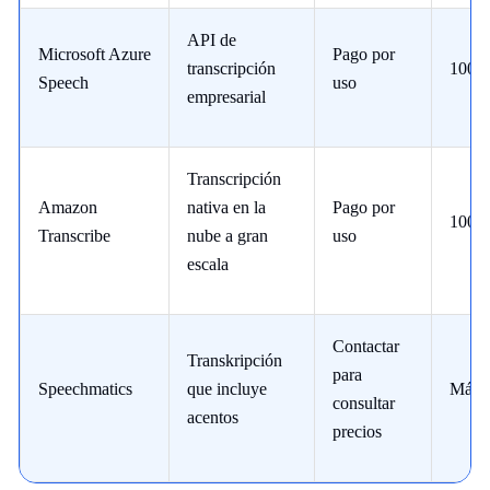
API de
Microsoft Azure
Pago por
transcripción
100+
Speech
uso
empresarial
Transcripción
Amazon
nativa en la
Pago por
100+
Transcribe
nube a gran
uso
escala
Contactar
Transkripción
para
Speechmatics
que incluye
Más d
consultar
acentos
precios