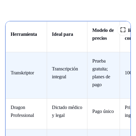
Modelo de
Idio
Herramienta
Ideal para
precios
compa
Prueba
Transcripción
gratuita;
Transkriptor
100+
integral
planes de
pago
Dragon
Dictado médico
Princ
Pago único
Professional
y legal
inglés