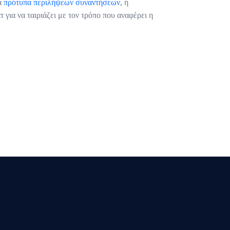
μα
πρότυπα περιλήψεων συναντήσεων
, ή
 για να ταιριάζει με τον τρόπο που αναφέρει η