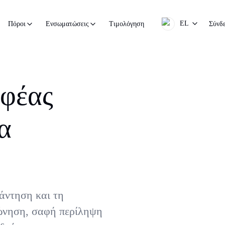
EL
Τιμολόγηση
Σύνδ
Πόροι
Ενσωματώσεις
αφέας
α
νάντηση και τη
ώνηση, σαφή περίληψη