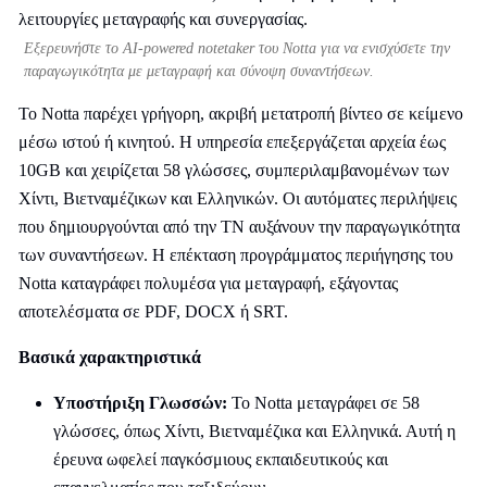
Εξερευνήστε το AI-powered notetaker του Notta για να ενισχύσετε την
παραγωγικότητα με μεταγραφή και σύνοψη συναντήσεων.
Το Notta παρέχει γρήγορη, ακριβή μετατροπή βίντεο σε κείμενο
μέσω ιστού ή κινητού. Η υπηρεσία επεξεργάζεται αρχεία έως
10GB και χειρίζεται 58 γλώσσες, συμπεριλαμβανομένων των
Χίντι, Βιετναμέζικων και Ελληνικών. Οι αυτόματες περιλήψεις
που δημιουργούνται από την ΤΝ αυξάνουν την παραγωγικότητα
των συναντήσεων. Η επέκταση προγράμματος περιήγησης του
Notta καταγράφει πολυμέσα για μεταγραφή, εξάγοντας
αποτελέσματα σε PDF, DOCX ή SRT.
Βασικά χαρακτηριστικά
Υποστήριξη Γλωσσών:
Το Notta μεταγράφει σε 58
γλώσσες, όπως Χίντι, Βιετναμέζικα και Ελληνικά. Αυτή η
έρευνα ωφελεί παγκόσμιους εκπαιδευτικούς και