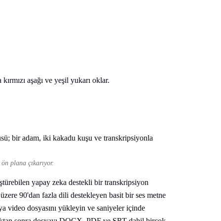
ön plana çıkarıyor.
ürebilen yapay zeka destekli bir transkripsiyon
üzere 90'dan fazla dili destekleyen basit bir ses metne
a video dosyasını yükleyin ve saniyeler içinde
rduktan sonra dosyayı DOCX, PDF ve SRT dahil birçok