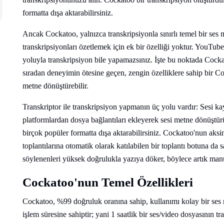
formatta dışa aktarabilirsiniz.
Ancak Cockatoo, yalnızca transkripsiyonla sınırlı temel bir se
transkripsiyonları özetlemek için ek bir özelliği yoktur. YouTu
yoluyla transkripsiyon bile yapamazsınız. İşte bu noktada Cockato
sıradan deneyimin ötesine geçen, zengin özelliklere sahip bir Co
metne dönüştürebilir.
Transkriptor ile transkripsiyon yapmanın üç yolu vardır: Sesi 
platformlardan dosya bağlantıları ekleyerek sesi metne dönüştürü
birçok popüler formatta dışa aktarabilirsiniz. Cockatoo'nun a
toplantılarına otomatik olarak katılabilen bir toplantı botuna da
söylenenleri yüksek doğrulukla yazıya döker, böylece artık man
Cockatoo'nun Temel Özellikleri
Cockatoo, %99 doğruluk oranına sahip, kullanımı kolay bir ses m
işlem süresine sahiptir; yani 1 saatlik bir ses/video dosyasının 