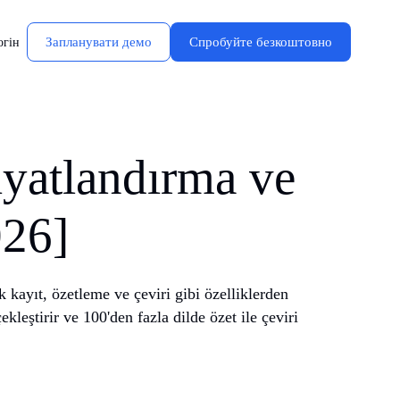
Запланувати демо
Спробуйте безкоштовно
огін
iyatlandırma ve
026]
 kayıt, özetleme ve çeviri gibi özelliklerden
leştirir ve 100'den fazla dilde özet ile çeviri