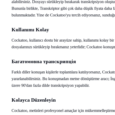
alabilirsiniz. Dosyayı sürükleyip bırakarak transkripsiyon oluştur
Bununla birlikte, Transkriptor gibi çok daha düşük fiyata daha f
bulunmaktadır. Yine de Cockatoo'yu tercih ediyorsanız, sunduğu 
Kullanımı Kolay
Cockatoo, kullanıcı dostu bir arayüze sahip, kullanımı kolay bir
dosyalarınızı sürükleyip bırakmanız yeterlidir; Cockatoo konuşm
Багатомовна транскрипція
Farklı diller konuşan kişilerle toplantılara katılıyorsanız, Cocka
yararlanabilirsiniz. Bu konuşmadan metne dönüştürme aracı; İng
üzere 90'dan fazla dilde transkripsiyon yapabilir.
Kolayca Düzenleyin
Cockatoo, metinleri profesyonel amaçlar için mükemmelleştirmeni