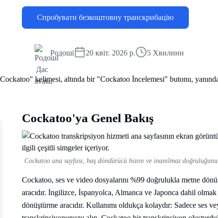
Спробувати безкоштовну транскрибацію
Родоші
20 квіт. 2026 р.
5 Хвилини
Cockatoo'ya Genel Bakış
Cockatoo ana sayfası, baş döndürücü hızını ve inanılmaz doğruluğunu 
Cockatoo, ses ve video dosyalarını %99 doğrulukla metne dönüşt
aracıdır. İngilizce, İspanyolca, Almanca ve Japonca dahil olmak 
dönüştürme aracıdır. Kullanımı oldukça kolaydır: Sadece ses vey
transkripsiyonunuzu alın. Cockatoo bir transkripsiyon oluştu