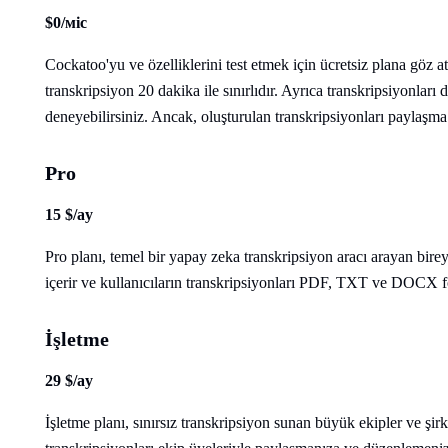
$0/міс
Cockatoo'yu ve özelliklerini test etmek için ücretsiz plana göz a
transkripsiyon 20 dakika ile sınırlıdır. Ayrıca transkripsiyonlar
deneyebilirsiniz. Ancak, oluşturulan transkripsiyonları paylaş
Pro
15 $/ay
Pro planı, temel bir yapay zeka transkripsiyon aracı arayan bire
içerir ve kullanıcıların transkripsiyonları PDF, TXT ve DOCX fo
İşletme
29 $/ay
İşletme planı, sınırsız transkripsiyon sunan büyük ekipler ve şirke