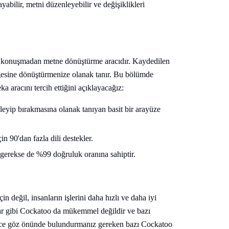
ayabilir, metni düzenleyebilir ve değişiklikleri
bir konuşmadan metne dönüştürme aracıdır. Kaydedilen
elgesine dönüştürmenize olanak tanır. Bu bölümde
a aracını tercih ettiğini açıklayacağız:
kleyip bırakmasına olanak tanıyan basit bir arayüze
n 90'dan fazla dili destekler.
gerekse de %99 doğruluk oranına sahiptir.
n değil, insanların işlerini daha hızlı ve daha iyi
lar gibi Cockatoo da mükemmel değildir ve bazı
 önce göz önünde bulundurmanız gereken bazı Cockatoo