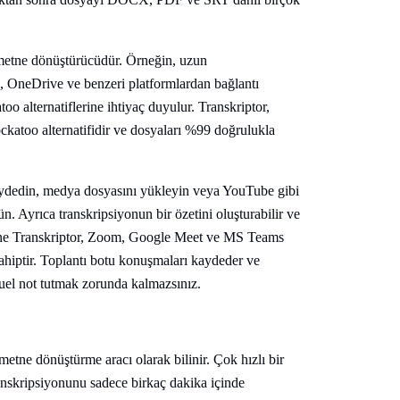
s metne dönüştürücüdür. Örneğin, uzun
be, OneDrive ve benzeri platformlardan bağlantı
o alternatiflerine ihtiyaç duyulur. Transkriptor,
ckatoo alternatifidir ve dosyaları %99 doğrulukla
kaydedin, medya dosyasını yükleyin veya YouTube gibi
n. Ayrıca transkripsiyonun bir özetini oluşturabilir ve
ksine Transkriptor, Zoom, Google Meet ve MS Teams
 sahiptir. Toplantı botu konuşmaları kaydeder ve
uel not tutmak zorunda kalmazsınız.
etne dönüştürme aracı olarak bilinir. Çok hızlı bir
transkripsiyonunu sadece birkaç dakika içinde