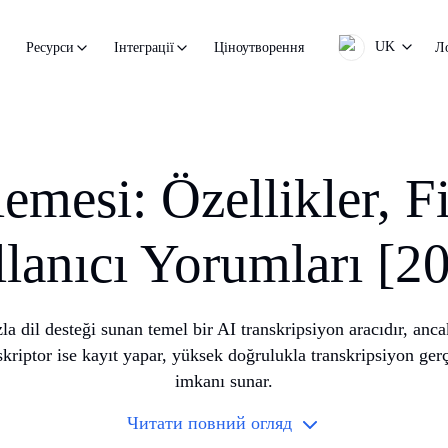
UK
Ціноутворення
Л
Ресурси
Інтеграції
emesi: Özellikler, F
lanıcı Yorumları [2
 dil desteği sunan temel bir AI transkripsiyon aracıdır, ancak
kriptor ise kayıt yapar, yüksek doğrulukla transkripsiyon gerçek
imkanı sunar.
Читати повний огляд