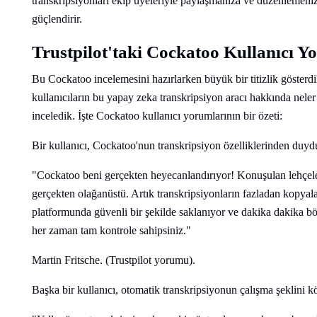
transkripsiyonları ekip üyeleriyle paylaşmanıza ve düzenlemenize 
güçlendirir.
Trustpilot'taki Cockatoo Kullanıcı Y
Bu Cockatoo incelemesini hazırlarken büyük bir titizlik gösterdi
kullanıcıların bu yapay zeka transkripsiyon aracı hakkında nel
inceledik. İşte Cockatoo kullanıcı yorumlarının bir özeti:
Bir kullanıcı, Cockatoo'nun transkripsiyon özelliklerinden duyd
"Cockatoo beni gerçekten heyecanlandırıyor! Konuşulan lehçeler
gerçekten olağanüstü. Artık transkripsiyonların fazladan kopya
platformunda güvenli bir şekilde saklanıyor ve dakika dakika 
her zaman tam kontrole sahipsiniz."
Martin Fritsche. (Trustpilot yorumu).
Başka bir kullanıcı, otomatik transkripsiyonun çalışma şeklini kök