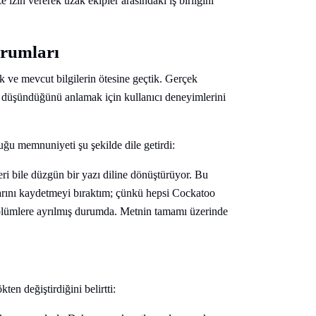
izin vererek uzak ekipler arasındaki iş birliğini
orumları
k ve mevcut bilgilerin ötesine geçtik. Gerçek
er düşündüğünü anlamak için kullanıcı deneyimlerini
uğu memnuniyeti şu şekilde dile getirdi:
i bile düzgün bir yazı diline dönüştürüyor. Bu
larını kaydetmeyi bıraktım; çünkü hepsi Cockatoo
bölümlere ayrılmış durumda. Metnin tamamı üzerinde
ten değiştirdiğini belirtti: