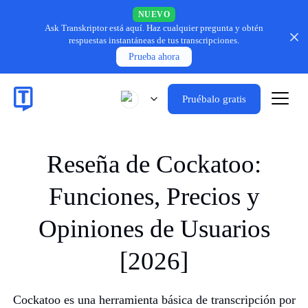
NUEVO
Ask Transkriptor está aquí.
Haz cualquier pregunta y obtén
respuestas instantáneas de tus transcripciones.
Prueba ahora
Pruébalo gratis
Reseña de Cockatoo:
Funciones, Precios y
Opiniones de Usuarios
[2026]
Cockatoo es una herramienta básica de transcripción por