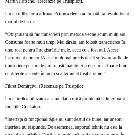
Martin Fritsche. (Recenzie pe Trustpilot).
Un alt utilizator a afirmat că transcrierea automată i-a revoluționat
modul de lucru:
"Obișnuiam să fac transcrieri prin metoda veche acum mulți ani.
Consuma foarte mult timp. Mai târziu, am folosit transcrierea în
timp real pentru înregistrările mele, ceea ce a fost util. Acest
instrument nou cu IA este mult mai precis decât software-urile de
transcriere pe care le-am folosit înainte. S-a descurcat foarte bine
cu diferite accente în turcă și a terminat treaba rapid."
Fikret Demirçivi. (Recenzie pe Trustpilot).
Un al treilea utilizator a semnalat o mică problemă la interfața și
funcțiile Cockatoo:
"Interfața și funcționalitățile nu sunt destul de bune, iar uneori
interfața nu răspunde. De asemenea, suportul tehnic nu este la
nivelul așteptărilor. Dacă ai o problemă, ești pe cont propriu. În