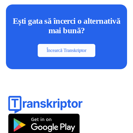
Ești gata să încerci o alternativă
mai bună?
Încearcă Transkriptor