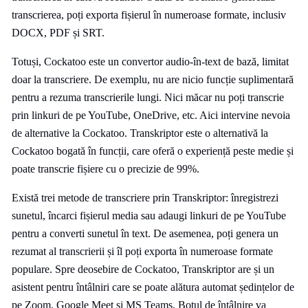
transcrierea, poți exporta fișierul în numeroase formate, inclusiv
DOCX, PDF și SRT.
Totuși, Cockatoo este un convertor audio-în-text de bază, limitat
doar la transcriere. De exemplu, nu are nicio funcție suplimentară
pentru a rezuma transcrierile lungi. Nici măcar nu poți transcrie
prin linkuri de pe YouTube, OneDrive, etc. Aici intervine nevoia
de alternative la Cockatoo. Transkriptor este o alternativă la
Cockatoo bogată în funcții, care oferă o experiență peste medie și
poate transcrie fișiere cu o precizie de 99%.
Există trei metode de transcriere prin Transkriptor: înregistrezi
sunetul, încarci fișierul media sau adaugi linkuri de pe YouTube
pentru a converti sunetul în text. De asemenea, poți genera un
rezumat al transcrierii și îl poți exporta în numeroase formate
populare. Spre deosebire de Cockatoo, Transkriptor are și un
asistent pentru întâlniri care se poate alătura automat ședințelor de
pe Zoom, Google Meet și MS Teams. Botul de întâlnire va