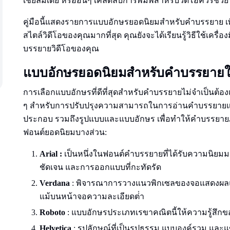
เชียลมีเดีย หรืออื่นๆ เคล็ดลับการพิมพ์สําหรับวิดีโอควรช่วย
คู่มือนี้แสดงรายการแบบอักษรยอดนิยมสําหรับคําบรรยาย เ
สไตล์วิดีโอของคุณมากที่สุด คุณยังจะได้เรียนรู้วิธีใช้เครื่องม
บรรยายวิดีโอของคุณ
แบบอักษรยอดนิยมสําหรับคําบรรยายใ
การเลือกแบบอักษรที่ดีที่สุดสําหรับคําบรรยายไม่จําเป็นต้องเป
ๆ สําหรับการปรับปรุงความสามารถในการอ่านคําบรรยายและด
ประกอบ รวมถึงรูปแบบและแบบอักษร เพื่อทําให้คําบรรยายภ
ฟอนต์ยอดนิยมบางส่วน:
Arial :
เป็นหนึ่งในฟอนต์คําบรรยายที่ได้รับความนิยมมากท
ชัดเจน และการออกแบบที่กะทัดรัด
Verdana
: พิจารณาการวางแนวพิกเซลของจอแสดงผลและ
แม้บนหน้าจอความละเอียดต่ํา
Roboto
: แบบอักษรประเภทเรขาคณิตนี้ให้ความรู้สึก
Helvetica
: รูปลักษณ์ที่เป็นรูปธรรม แบบองค์รวม และแข็