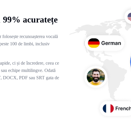
u 99% acuratețe
r folosește recunoașterea vocală
peste 100 de limbi, inclusiv
apide, ci și de încredere, ceea ce
i sau echipe multilingve. Odată
 TXT, DOCX, PDF sau SRT gata de