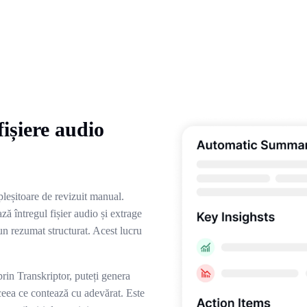
ișiere audio
pleșitoare de revizuit manual.
ă întregul fișier audio și extrage
-un rezumat structurat. Acest lucru
prin Transkriptor, puteți genera
ceea ce contează cu adevărat. Este