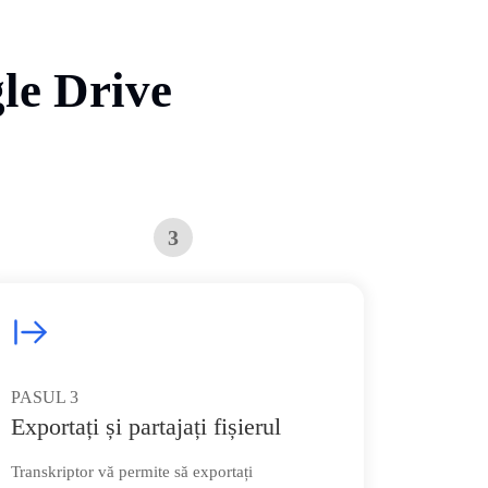
gle Drive
3
PASUL
3
Exportați și partajați fișierul
Transkriptor vă permite să exportați