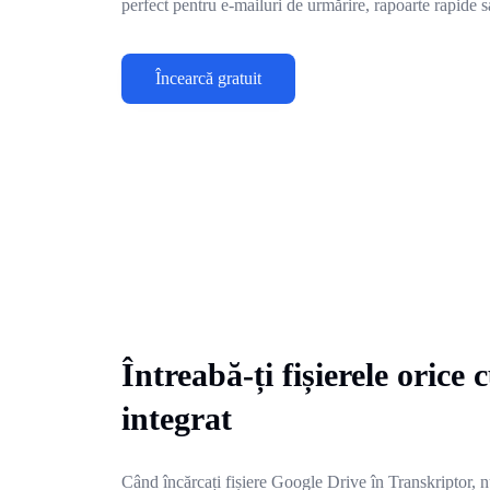
perfect pentru e-mailuri de urmărire, rapoarte rapide sa
Încearcă gratuit
Întreabă-ți fișierele orice 
integrat
Când încărcați fișiere Google Drive în Transkriptor, nu 