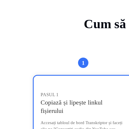
Cum să t
1
PASUL
1
Copiază și lipește linkul
fișierului
Accesați tabloul de bord Transkriptor și faceți
clic pe "Convertiți audio din YouTube sau