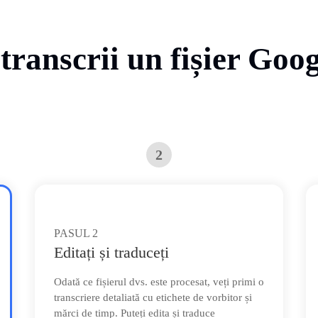
ranscrii un fișier Goo
2
PASUL
2
Editați și traduceți
Odată ce fișierul dvs. este procesat, veți primi o
transcriere detaliată cu etichete de vorbitor și
mărci de timp. Puteți edita și traduce