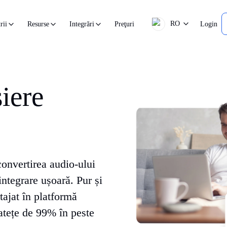
RO
Preţuri
Login
rii
Resurse
Integrări
șiere
convertirea audio-ului
ntegrare ușoară. Pur și
rtajat în platformă
atețe de 99% în peste