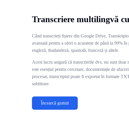
Transcriere multilingvă c
Când transcrieți fișiere din Google Drive, Transkripto
avansată pentru a oferi o acuratețe de până la 99% în 
engleză, thailandeză, spaniolă, franceză și altele.
Acest lucru asigură că transcrierile dvs. nu sunt doar r
este esențial pentru cercetare, documentație de afacer
procesat, transcriptul poate fi exportat în formate
subtitrare.
Încearcă gratuit